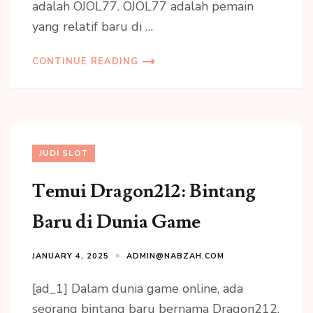
adalah OJOL77. OJOL77 adalah pemain
yang relatif baru di …
CONTINUE READING
JUDI SLOT
Temui Dragon212: Bintang
Baru di Dunia Game
JANUARY 4, 2025
ADMIN@NABZAH.COM
[ad_1] Dalam dunia game online, ada
seorang bintang baru bernama Dragon212.