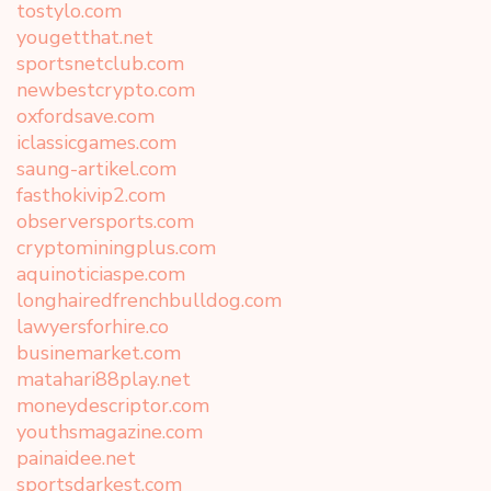
tostylo.com
yougetthat.net
sportsnetclub.com
newbestcrypto.com
oxfordsave.com
iclassicgames.com
saung-artikel.com
fasthokivip2.com
observersports.com
cryptominingplus.com
aquinoticiaspe.com
longhairedfrenchbulldog.com
lawyersforhire.co
businemarket.com
matahari88play.net
moneydescriptor.com
youthsmagazine.com
painaidee.net
sportsdarkest.com