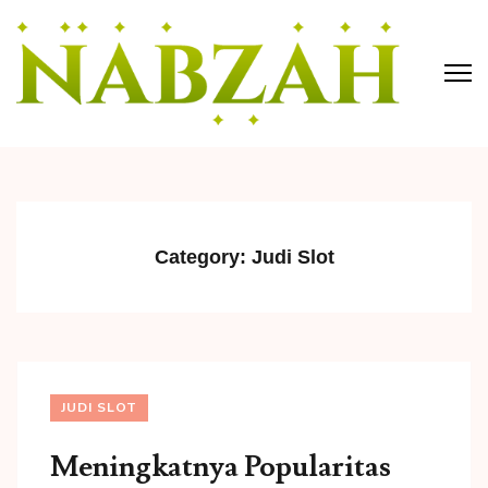
Skip
to
content
(Press
Slot Gacor Hari Ini dengan RTP
Nikmati slot anti rungkat PG Soft hari ini dengan
Enter)
RTP tertinggi untuk peluang menang maksimal.
Tertinggi, Slot Anti Rungkat PG
Slot gacor ini menghadirkan hasil terbaik.
Soft
Category:
Judi Slot
JUDI SLOT
Meningkatnya Popularitas