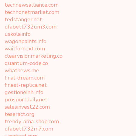
technewsalliance.com
technonetmarket.com
tedstanger.net
ufabett732um3.com
uskola.info
wagonpaints.info
waitfornext.com
clearvisionmarketing.co
quantum-code.co
whatnews.me
final-dream.com
finest-replica.net
gestioneinh.info
prosportdaily.net
salesinvest22.com
teseract.org
trendy-ama-shop.com
ufabett732m7.com