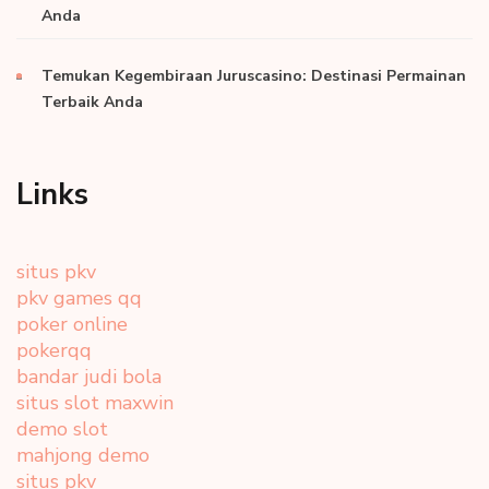
Anda
Temukan Kegembiraan Juruscasino: Destinasi Permainan
Terbaik Anda
Links
situs pkv
pkv games qq
poker online
pokerqq
bandar judi bola
situs slot maxwin
demo slot
mahjong demo
situs pkv