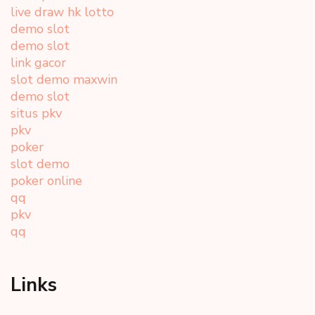
live draw hk lotto
demo slot
demo slot
link gacor
slot demo maxwin
demo slot
situs pkv
pkv
poker
slot demo
poker online
qq
pkv
qq
Links