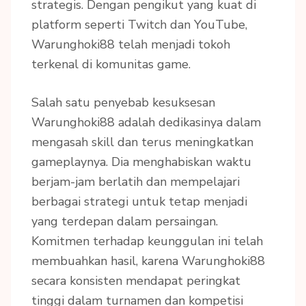
strategis. Dengan pengikut yang kuat di
platform seperti Twitch dan YouTube,
Warunghoki88 telah menjadi tokoh
terkenal di komunitas game.
Salah satu penyebab kesuksesan
Warunghoki88 adalah dedikasinya dalam
mengasah skill dan terus meningkatkan
gameplaynya. Dia menghabiskan waktu
berjam-jam berlatih dan mempelajari
berbagai strategi untuk tetap menjadi
yang terdepan dalam persaingan.
Komitmen terhadap keunggulan ini telah
membuahkan hasil, karena Warunghoki88
secara konsisten mendapat peringkat
tinggi dalam turnamen dan kompetisi