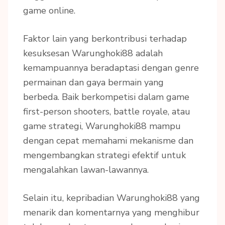
game online.
Faktor lain yang berkontribusi terhadap
kesuksesan Warunghoki88 adalah
kemampuannya beradaptasi dengan genre
permainan dan gaya bermain yang
berbeda. Baik berkompetisi dalam game
first-person shooters, battle royale, atau
game strategi, Warunghoki88 mampu
dengan cepat memahami mekanisme dan
mengembangkan strategi efektif untuk
mengalahkan lawan-lawannya.
Selain itu, kepribadian Warunghoki88 yang
menarik dan komentarnya yang menghibur