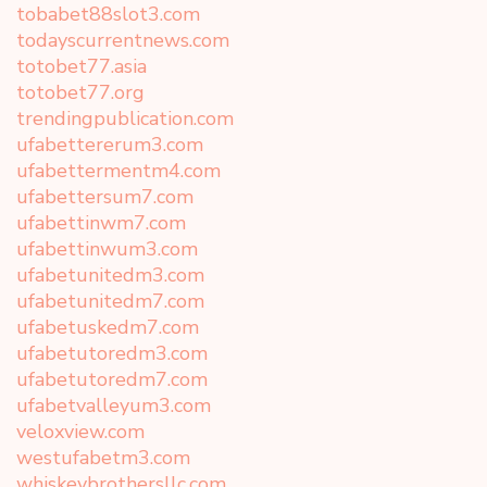
tobabet88slot3.com
todayscurrentnews.com
totobet77.asia
totobet77.org
trendingpublication.com
ufabettererum3.com
ufabettermentm4.com
ufabettersum7.com
ufabettinwm7.com
ufabettinwum3.com
ufabetunitedm3.com
ufabetunitedm7.com
ufabetuskedm7.com
ufabetutoredm3.com
ufabetutoredm7.com
ufabetvalleyum3.com
veloxview.com
westufabetm3.com
whiskeybrothersllc.com