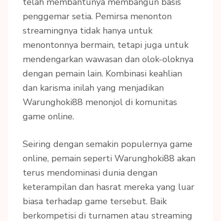
telah membantunya membangun basis
penggemar setia. Pemirsa menonton
streamingnya tidak hanya untuk
menontonnya bermain, tetapi juga untuk
mendengarkan wawasan dan olok-oloknya
dengan pemain lain. Kombinasi keahlian
dan karisma inilah yang menjadikan
Warunghoki88 menonjol di komunitas
game online.
Seiring dengan semakin populernya game
online, pemain seperti Warunghoki88 akan
terus mendominasi dunia dengan
keterampilan dan hasrat mereka yang luar
biasa terhadap game tersebut. Baik
berkompetisi di turnamen atau streaming