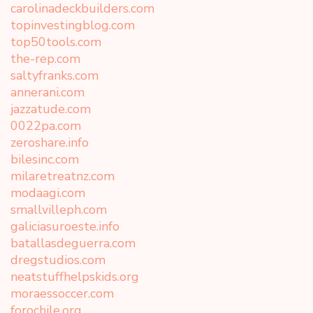
carolinadeckbuilders.com
topinvestingblog.com
top50tools.com
the-rep.com
saltyfranks.com
annerani.com
jazzatude.com
0022pa.com
zeroshare.info
bilesinc.com
milaretreatnz.com
modaagi.com
smallvilleph.com
galiciasuroeste.info
batallasdeguerra.com
dregstudios.com
neatstuffhelpskids.org
moraessoccer.com
forochile.org