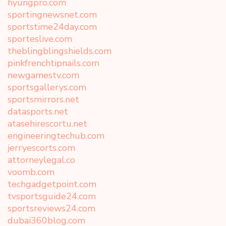
hyungpro.com
sportingnewsnet.com
sportstime24day.com
sporteslive.com
theblingblingshields.com
pinkfrenchtipnails.com
newgamestv.com
sportsgallerys.com
sportsmirrors.net
datasports.net
atasehirescortu.net
engineeringtechub.com
jerryescorts.com
attorneylegal.co
voomb.com
techgadgetpoint.com
tvsportsguide24.com
sportsreviews24.com
dubai360blog.com