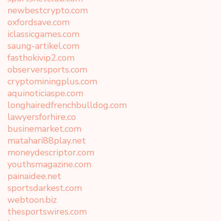
newbestcrypto.com
oxfordsave.com
iclassicgames.com
saung-artikel.com
fasthokivip2.com
observersports.com
cryptominingplus.com
aquinoticiaspe.com
longhairedfrenchbulldog.com
lawyersforhire.co
businemarket.com
matahari88play.net
moneydescriptor.com
youthsmagazine.com
painaidee.net
sportsdarkest.com
webtoon.biz
thesportswires.com