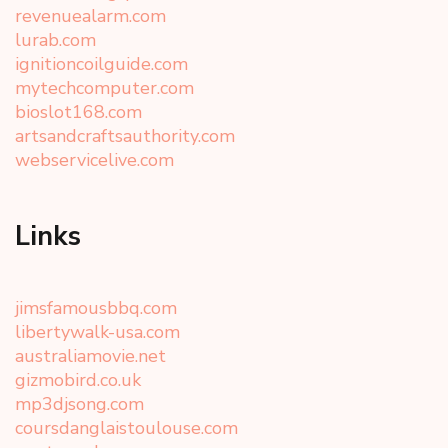
revenuealarm.com
lurab.com
ignitioncoilguide.com
mytechcomputer.com
bioslot168.com
artsandcraftsauthority.com
webservicelive.com
Links
jimsfamousbbq.com
libertywalk-usa.com
australiamovie.net
gizmobird.co.uk
mp3djsong.com
coursdanglaistoulouse.com