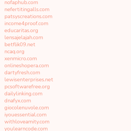
nofaphub.com
nefertitingalls.com
patsyscreations.com
income4proof.com
educaritas.org
lensajelajah.com
betflik09.net
ncaq.org
xenmicro.com
onlineshopera.com
dartyfresh.com
lewisenterprises.net
pcsoftwarefree.org
dailylinking.com
dnafyx.com
giocolenuvole.com
iyouessential.com
withloveamity.com
youlearncode.com