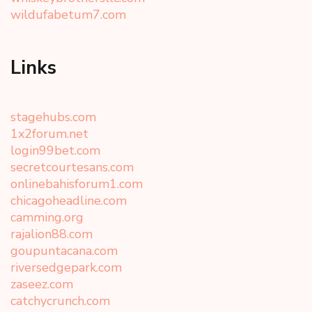
wildufabetum7.com
Links
stagehubs.com
1x2forum.net
login99bet.com
secretcourtesans.com
onlinebahisforum1.com
chicagoheadline.com
camming.org
rajalion88.com
goupuntacana.com
riversedgepark.com
zaseez.com
catchycrunch.com