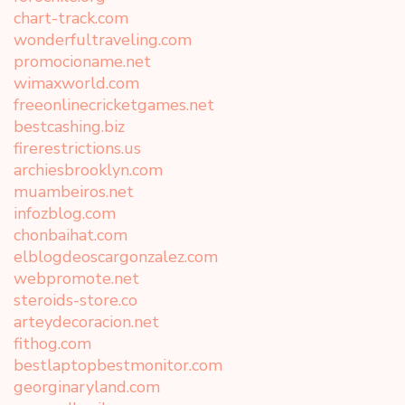
chart-track.com
wonderfultraveling.com
promocioname.net
wimaxworld.com
freeonlinecricketgames.net
bestcashing.biz
firerestrictions.us
archiesbrooklyn.com
muambeiros.net
infozblog.com
chonbaihat.com
elblogdeoscargonzalez.com
webpromote.net
steroids-store.co
arteydecoracion.net
fithog.com
bestlaptopbestmonitor.com
georginaryland.com