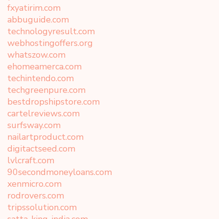
fxyatirim.com
abbuguide.com
technologyresult.com
webhostingoffers.org
whatszow.com
ehomeamerca.com
techintendo.com
techgreenpure.com
bestdropshipstore.com
cartelreviews.com
surfsway.com
nailartproduct.com
digitactseed.com
lvlcraft.com
90secondmoneyloans.com
xenmicro.com
rodrovers.com
tripssolution.com