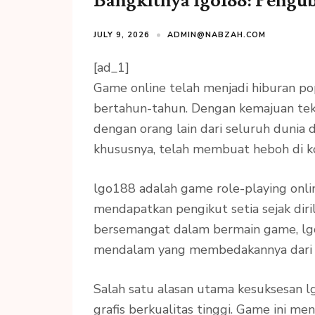
Bangkitnya lgo188: Peng
JULY 9, 2026
ADMIN@NABZAH.COM
[ad_1]
Game online telah menjadi hiburan pop
bertahun-tahun. Dengan kemajuan tek
dengan orang lain dari seluruh dunia d
khususnya, telah membuat heboh di k
lgo188 adalah game role-playing onl
mendapatkan pengikut setia sejak dir
bersemangat dalam bermain game, l
mendalam yang membedakannya dari ga
Salah satu alasan utama kesuksesan l
grafis berkualitas tinggi. Game ini 