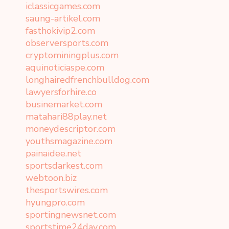
iclassicgames.com
saung-artikel.com
fasthokivip2.com
observersports.com
cryptominingplus.com
aquinoticiaspe.com
longhairedfrenchbulldog.com
lawyersforhire.co
businemarket.com
matahari88play.net
moneydescriptor.com
youthsmagazine.com
painaidee.net
sportsdarkest.com
webtoon.biz
thesportswires.com
hyungpro.com
sportingnewsnet.com
sportstime24day.com