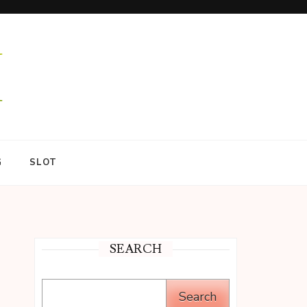
i, Slot Anti Rungkat
G
SLOT
SEARCH
Search