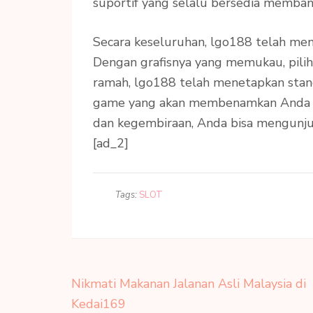
suportif yang selalu bersedia memba
Secara keseluruhan, lgo188 telah men
Dengan grafisnya yang memukau, pili
ramah, lgo188 telah menetapkan sta
game yang akan membenamkan Anda da
dan kegembiraan, Anda bisa mengunju
[ad_2]
Tags:
SLOT
Post
Nikmati Makanan Jalanan Asli Malaysia di
navigation
Kedai169