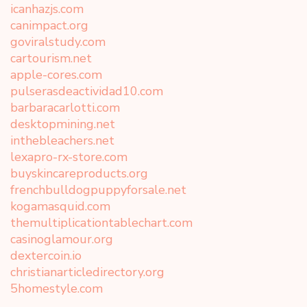
icanhazjs.com
canimpact.org
goviralstudy.com
cartourism.net
apple-cores.com
pulserasdeactividad10.com
barbaracarlotti.com
desktopmining.net
inthebleachers.net
lexapro-rx-store.com
buyskincareproducts.org
frenchbulldogpuppyforsale.net
kogamasquid.com
themultiplicationtablechart.com
casinoglamour.org
dextercoin.io
christianarticledirectory.org
5homestyle.com