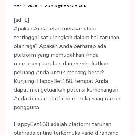
MAY 7, 2026
ADMIN@NABZAH.COM
[ad_1]
Apakah Anda lelah merasa selalu
tertinggal satu langkah dalam hal taruhan
olahraga? Apakah Anda berharap ada
platform yang memudahkan Anda
memasang taruhan dan meningkatkan
peluang Anda untuk menang besar?
Kunjungi HappyBet188, tempat Anda
dapat mengeluarkan potensi kemenangan
Anda dengan platform mereka yang ramah
pengguna.
HappyBet188 adalah platform taruhan
olahraga online terkemuka yang dirancang