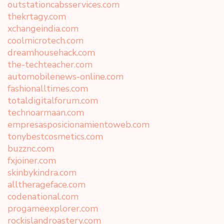
outstationcabsservices.com
thekrtagy.com
xchangeindia.com
coolmicrotech.com
dreamhousehack.com
the-techteacher.com
automobilenews-online.com
fashionalltimes.com
totaldigitalforum.com
technoarmaan.com
empresasposicionamientoweb.com
tonybestcosmetics.com
buzznc.com
fxjoiner.com
skinbykindra.com
alltherageface.com
codenational.com
progameexplorer.com
rockislandroastery.com