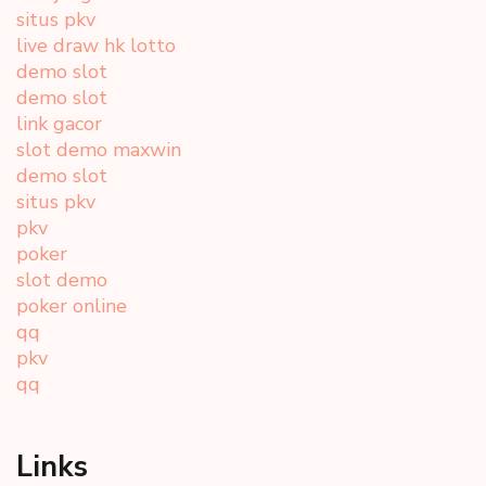
situs pkv
live draw hk lotto
demo slot
demo slot
link gacor
slot demo maxwin
demo slot
situs pkv
pkv
poker
slot demo
poker online
qq
pkv
qq
Links