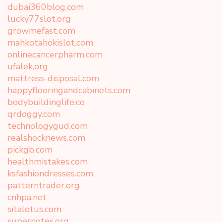
dubai360blog.com
lucky77slot.org
growmefast.com
mahkotahokislot.com
onlinecancerpharm.com
ufalek.org
mattress-disposal.com
happyflooringandcabinets.com
bodybuildinglife.co
qrdoggy.com
technologygud.com
realshocknews.com
pickgb.com
healthmistakes.com
ksfashiondresses.com
patterntrader.org
cnhpa.net
sitalotus.com
supernotes.org