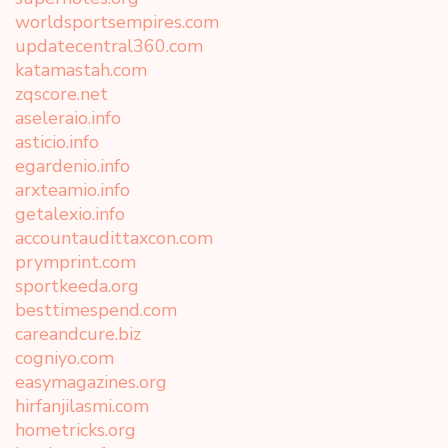
worldsportsempires.com
updatecentral360.com
katamastah.com
zqscore.net
aseleraio.info
asticio.info
egardenio.info
arxteamio.info
getalexio.info
accountaudittaxcon.com
prymprint.com
sportkeeda.org
besttimespend.com
careandcure.biz
cogniyo.com
easymagazines.org
hirfanjilasmi.com
hometricks.org