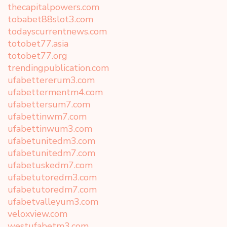
thecapitalpowers.com
tobabet88slot3.com
todayscurrentnews.com
totobet77.asia
totobet77.org
trendingpublication.com
ufabettererum3.com
ufabettermentm4.com
ufabettersum7.com
ufabettinwm7.com
ufabettinwum3.com
ufabetunitedm3.com
ufabetunitedm7.com
ufabetuskedm7.com
ufabetutoredm3.com
ufabetutoredm7.com
ufabetvalleyum3.com
veloxview.com
westufabetm3.com