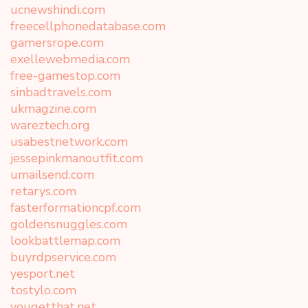
ucnewshindi.com
freecellphonedatabase.com
gamersrope.com
exellewebmedia.com
free-gamestop.com
sinbadtravels.com
ukmagzine.com
wareztech.org
usabestnetwork.com
jessepinkmanoutfit.com
umailsend.com
retarys.com
fasterformationcpf.com
goldensnuggles.com
lookbattlemap.com
buyrdpservice.com
yesport.net
tostylo.com
yougetthat.net