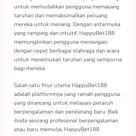
untuk memudahkan pengguna memasang
taruhan dan memaksimalkan peluang
mereka untuk menang. Dengan antarmuka
yang ramping dan intuitif, HappyBet188
memungkinkan pengguna menavigasi
dengan cepat berbagai olahraga dan acara
untuk menemukan taruhan yang sempurna
bagi mereka.
Salah satu fitur utama HappyBet188
adalah platformnya yang ramah pengguna,
yang dirancang untuk melayani petaruh
berpengalaman dan pendatang baru. Baik
Anda seorang profesional berpengalaman
atau baru memulai, HappyBet188