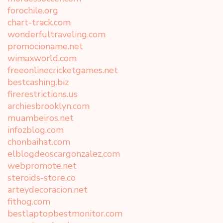
forochile.org
chart-track.com
wonderfultraveling.com
promocioname.net
wimaxworld.com
freeonlinecricketgames.net
bestcashing.biz
firerestrictions.us
archiesbrooklyn.com
muambeiros.net
infozblog.com
chonbaihat.com
elblogdeoscargonzalez.com
webpromote.net
steroids-store.co
arteydecoracion.net
fithog.com
bestlaptopbestmonitor.com