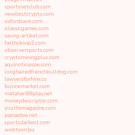
sportsnetclub.com
newbestcrypto.com
oxfordsave.com
iclassicgames.com
saung-artikel.com
fasthokivip2.com
observersports.com
cryptominingplus.com
aquinoticiaspe.com
longhairedfrenchbulldog.com
lawyersforhire.co
businemarket.com
matahari88play.net
moneydescriptor.com
youthsmagazine.com
painaidee.net
sportsdarkest.com
webtoon.biz