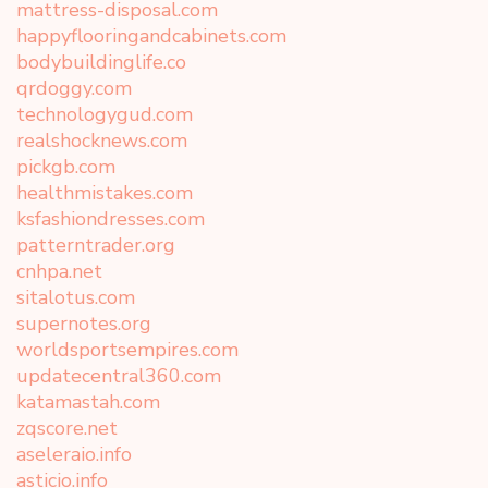
mattress-disposal.com
happyflooringandcabinets.com
bodybuildinglife.co
qrdoggy.com
technologygud.com
realshocknews.com
pickgb.com
healthmistakes.com
ksfashiondresses.com
patterntrader.org
cnhpa.net
sitalotus.com
supernotes.org
worldsportsempires.com
updatecentral360.com
katamastah.com
zqscore.net
aseleraio.info
asticio.info