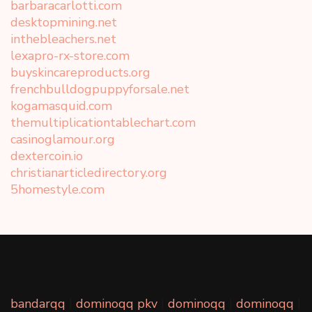
barbaracarlotti.com
desktopmining.net
inthebleachers.net
lexapro-rx-store.com
buyskincareproducts.org
frenchbulldogpuppyforsale.net
kogamasquid.com
themultiplicationtablechart.com
casinoglamour.org
dextercoin.io
christianarticledirectory.org
5homestyle.com
bandarqq
|
dominoqq pkv
|
dominoqq
|
dominoqq
|