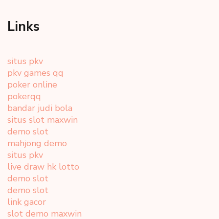
Links
situs pkv
pkv games qq
poker online
pokerqq
bandar judi bola
situs slot maxwin
demo slot
mahjong demo
situs pkv
live draw hk lotto
demo slot
demo slot
link gacor
slot demo maxwin