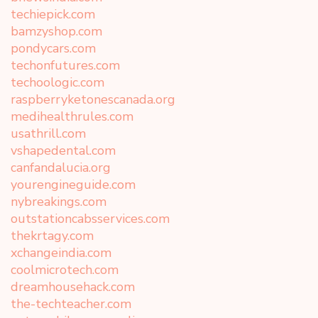
techiepick.com
bamzyshop.com
pondycars.com
techonfutures.com
techoologic.com
raspberryketonescanada.org
medihealthrules.com
usathrill.com
vshapedental.com
canfandalucia.org
yourengineguide.com
nybreakings.com
outstationcabsservices.com
thekrtagy.com
xchangeindia.com
coolmicrotech.com
dreamhousehack.com
the-techteacher.com