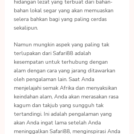
hidangan lezat yang terbuat dari bahan-
bahan lokal segar yang akan memuaskan
selera bahkan bagi yang paling cerdas
sekalipun.
Namun mungkin aspek yang paling tak
terlupakan dari Safari88 adalah
kesempatan untuk terhubung dengan
alam dengan cara yang jarang ditawarkan
oleh pengalaman lain. Saat Anda
menjelajahi semak Afrika dan menyaksikan
keindahan alam, Anda akan merasakan rasa
kagum dan takjub yang sungguh tak
tertandingi. Ini adalah pengalaman yang
akan Anda ingat lama setelah Anda
meninggalkan Safari88, menginspirasi Anda