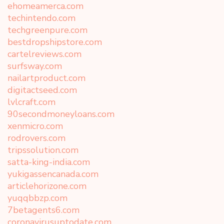
ehomeamerca.com
techintendo.com
techgreenpure.com
bestdropshipstore.com
cartelreviews.com
surfsway.com
nailartproduct.com
digitactseed.com
lvlcraft.com
90secondmoneyloans.com
xenmicro.com
rodrovers.com
tripssolution.com
satta-king-india.com
yukigassencanada.com
articlehorizone.com
yuqqbbzp.com
7betagents6.com
coronavirusuptodate.com