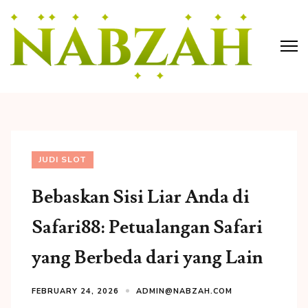
Skip
to
content
(Press
Slot Gacor Hari Ini dengan RTP
Nikmati slot anti rungkat PG Soft hari ini dengan
Enter)
RTP tertinggi untuk peluang menang maksimal.
Tertinggi, Slot Anti Rungkat PG
Slot gacor ini menghadirkan hasil terbaik.
Soft
JUDI SLOT
Bebaskan Sisi Liar Anda di
Safari88: Petualangan Safari
yang Berbeda dari yang Lain
FEBRUARY 24, 2026
ADMIN@NABZAH.COM