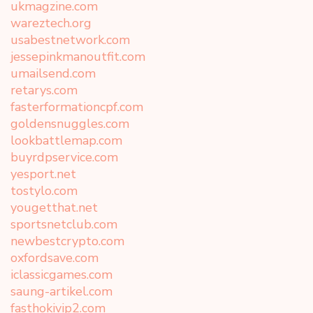
ukmagzine.com
wareztech.org
usabestnetwork.com
jessepinkmanoutfit.com
umailsend.com
retarys.com
fasterformationcpf.com
goldensnuggles.com
lookbattlemap.com
buyrdpservice.com
yesport.net
tostylo.com
yougetthat.net
sportsnetclub.com
newbestcrypto.com
oxfordsave.com
iclassicgames.com
saung-artikel.com
fasthokivip2.com