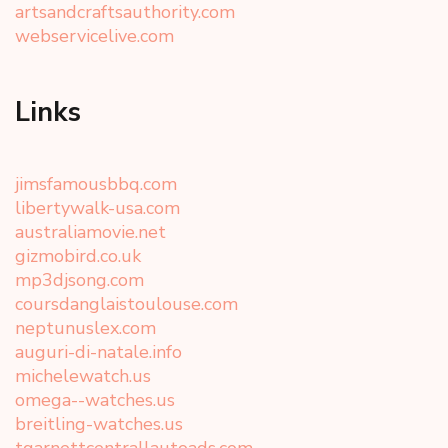
artsandcraftsauthority.com
webservicelive.com
Links
jimsfamousbbq.com
libertywalk-usa.com
australiamovie.net
gizmobird.co.uk
mp3djsong.com
coursdanglaistoulouse.com
neptunuslex.com
auguri-di-natale.info
michelewatch.us
omega--watches.us
breitling-watches.us
tgarnettcentrallautoads.com