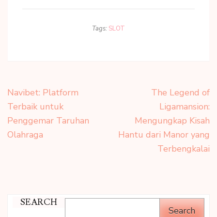
Tags:
SLOT
Post
Navibet: Platform
The Legend of
navigation
Terbaik untuk
Ligamansion:
Penggemar Taruhan
Mengungkap Kisah
Olahraga
Hantu dari Manor yang
Terbengkalai
SEARCH
Search