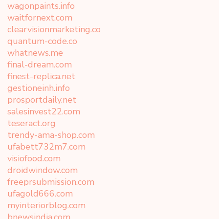
wagonpaints.info
waitfornext.com
clearvisionmarketing.co
quantum-code.co
whatnews.me
final-dream.com
finest-replica.net
gestioneinh.info
prosportdaily.net
salesinvest22.com
teseract.org
trendy-ama-shop.com
ufabett732m7.com
visiofood.com
droidwindow.com
freeprsubmission.com
ufagold666.com
myinteriorblog.com
bnewsindia.com