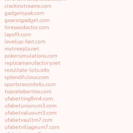
crackinstreams.com
gadgetspak.com
gearsngadget.com
hireseodoctor.com
lapsfit.com
levelup-fast.com
mytreepla.net
pokersimulations.com
replicamanufactory.net
rezultate-loto.info
splendifulous.com
sportsrecords4u.com
topceleberites.com
ufabetting8m4.com
ufabetunionum3.com
ufabetvalueum3.com
ufabetvaultm7.com
ufabetvillageum7.com