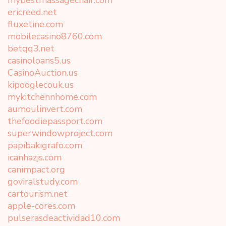
ericreed.net
fluxetine.com
mobilecasino8760.com
betqq3.net
casinoloans5.us
CasinoAuction.us
kipooglecouk.us
mykitchennhome.com
aumoulinvert.com
thefoodiepassport.com
superwindowproject.com
papibakigrafo.com
icanhazjs.com
canimpact.org
goviralstudy.com
cartourism.net
apple-cores.com
pulserasdeactividad10.com