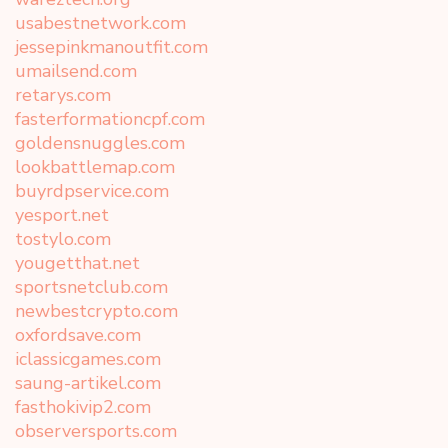
usabestnetwork.com
jessepinkmanoutfit.com
umailsend.com
retarys.com
fasterformationcpf.com
goldensnuggles.com
lookbattlemap.com
buyrdpservice.com
yesport.net
tostylo.com
yougetthat.net
sportsnetclub.com
newbestcrypto.com
oxfordsave.com
iclassicgames.com
saung-artikel.com
fasthokivip2.com
observersports.com