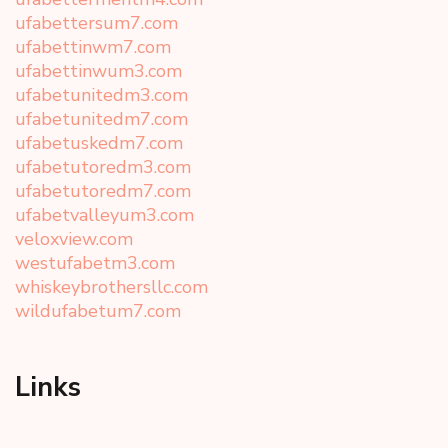
ufabettersum7.com
ufabettinwm7.com
ufabettinwum3.com
ufabetunitedm3.com
ufabetunitedm7.com
ufabetuskedm7.com
ufabetutoredm3.com
ufabetutoredm7.com
ufabetvalleyum3.com
veloxview.com
westufabetm3.com
whiskeybrothersllc.com
wildufabetum7.com
Links