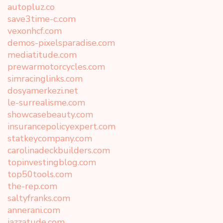
autopluz.co
save3time-c.com
vexonhcf.com
demos-pixelsparadise.com
mediatitude.com
prewarmotorcycles.com
simracinglinks.com
dosyamerkezi.net
le-surrealisme.com
showcasebeauty.com
insurancepolicyexpert.com
statkeycompany.com
carolinadeckbuilders.com
topinvestingblog.com
top50tools.com
the-rep.com
saltyfranks.com
annerani.com
jazzatude.com