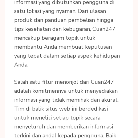
informasi yang dibutuhkan pengguna di
satu lokasi yang nyaman. Dari ulasan
produk dan panduan pembelian hingga
tips kesehatan dan kebugaran, Cuan247
mencakup beragam topik untuk
membantu Anda membuat keputusan
yang tepat dalam setiap aspek kehidupan
Anda.
Salah satu fitur menonjol dari Cuan247
adalah komitmennya untuk menyediakan
informasi yang tidak memihak dan akurat.
Tim di balik situs web ini berdedikasi
untuk meneliti setiap topik secara
menyeluruh dan memberikan informasi
terkini dan andal kepada pengguna. Baik