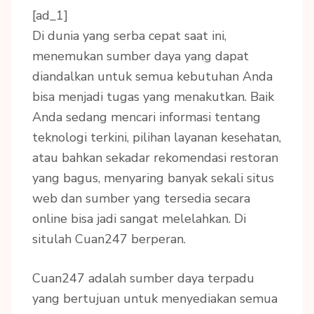
[ad_1]
Di dunia yang serba cepat saat ini,
menemukan sumber daya yang dapat
diandalkan untuk semua kebutuhan Anda
bisa menjadi tugas yang menakutkan. Baik
Anda sedang mencari informasi tentang
teknologi terkini, pilihan layanan kesehatan,
atau bahkan sekadar rekomendasi restoran
yang bagus, menyaring banyak sekali situs
web dan sumber yang tersedia secara
online bisa jadi sangat melelahkan. Di
situlah Cuan247 berperan.
Cuan247 adalah sumber daya terpadu
yang bertujuan untuk menyediakan semua