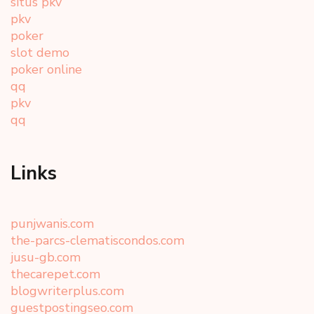
situs pkv
pkv
poker
slot demo
poker online
qq
pkv
qq
Links
punjwanis.com
the-parcs-clematiscondos.com
jusu-gb.com
thecarepet.com
blogwriterplus.com
guestpostingseo.com