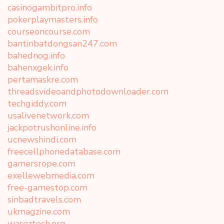
casinogambitpro.info
pokerplaymasters.info
courseoncourse.com
bantinbatdongsan247.com
bahednog.info
bahenxgek.info
pertamaskre.com
threadsvideoandphotodownloader.com
techgiddy.com
usalivenetwork.com
jackpotrushonline.info
ucnewshindi.com
freecellphonedatabase.com
gamersrope.com
exellewebmedia.com
free-gamestop.com
sinbadtravels.com
ukmagzine.com
wareztech.org