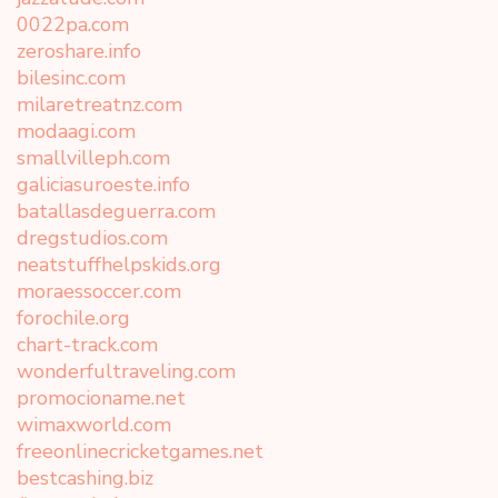
0022pa.com
zeroshare.info
bilesinc.com
milaretreatnz.com
modaagi.com
smallvilleph.com
galiciasuroeste.info
batallasdeguerra.com
dregstudios.com
neatstuffhelpskids.org
moraessoccer.com
forochile.org
chart-track.com
wonderfultraveling.com
promocioname.net
wimaxworld.com
freeonlinecricketgames.net
bestcashing.biz