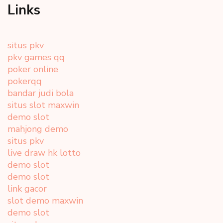
Links
situs pkv
pkv games qq
poker online
pokerqq
bandar judi bola
situs slot maxwin
demo slot
mahjong demo
situs pkv
live draw hk lotto
demo slot
demo slot
link gacor
slot demo maxwin
demo slot