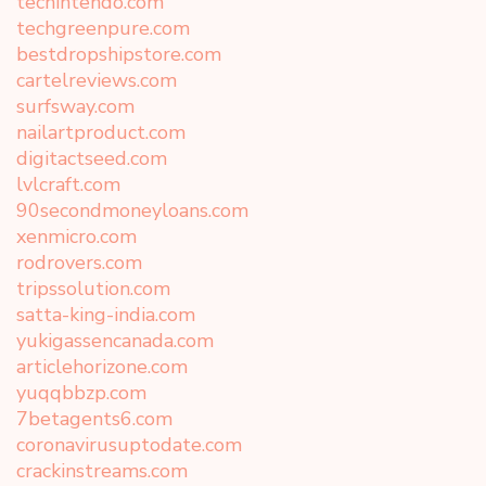
techintendo.com
techgreenpure.com
bestdropshipstore.com
cartelreviews.com
surfsway.com
nailartproduct.com
digitactseed.com
lvlcraft.com
90secondmoneyloans.com
xenmicro.com
rodrovers.com
tripssolution.com
satta-king-india.com
yukigassencanada.com
articlehorizone.com
yuqqbbzp.com
7betagents6.com
coronavirusuptodate.com
crackinstreams.com