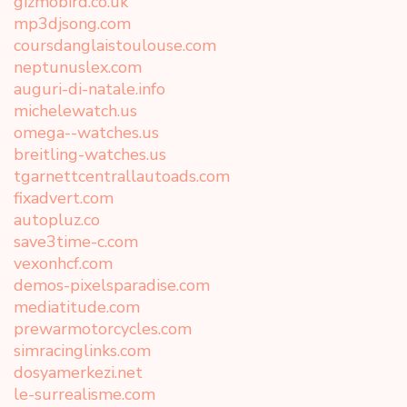
gizmobird.co.uk
mp3djsong.com
coursdanglaistoulouse.com
neptunuslex.com
auguri-di-natale.info
michelewatch.us
omega--watches.us
breitling-watches.us
tgarnettcentrallautoads.com
fixadvert.com
autopluz.co
save3time-c.com
vexonhcf.com
demos-pixelsparadise.com
mediatitude.com
prewarmotorcycles.com
simracinglinks.com
dosyamerkezi.net
le-surrealisme.com