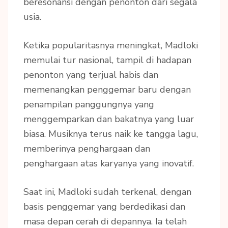
beresonansi dengan penonton dari segala
usia.
Ketika popularitasnya meningkat, Madloki
memulai tur nasional, tampil di hadapan
penonton yang terjual habis dan
memenangkan penggemar baru dengan
penampilan panggungnya yang
menggemparkan dan bakatnya yang luar
biasa. Musiknya terus naik ke tangga lagu,
memberinya penghargaan dan
penghargaan atas karyanya yang inovatif.
Saat ini, Madloki sudah terkenal, dengan
basis penggemar yang berdedikasi dan
masa depan cerah di depannya. Ia telah