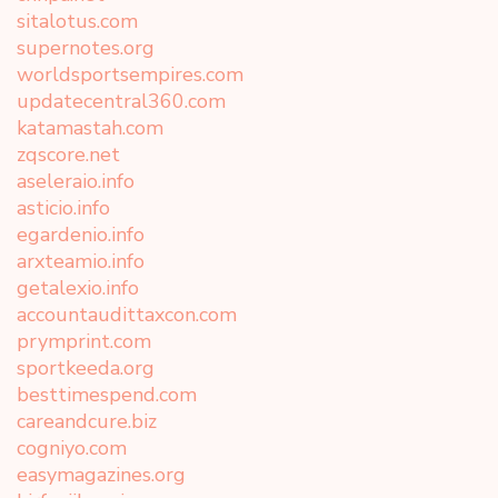
sitalotus.com
supernotes.org
worldsportsempires.com
updatecentral360.com
katamastah.com
zqscore.net
aseleraio.info
asticio.info
egardenio.info
arxteamio.info
getalexio.info
accountaudittaxcon.com
prymprint.com
sportkeeda.org
besttimespend.com
careandcure.biz
cogniyo.com
easymagazines.org