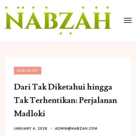
Skip
to
content
(Press
Slot Gacor Hari Ini dengan RTP
Nikmati slot anti rungkat PG Soft hari ini dengan
Enter)
RTP tertinggi untuk peluang menang maksimal.
Tertinggi, Slot Anti Rungkat PG
Slot gacor ini menghadirkan hasil terbaik.
Soft
JUDI SLOT
Dari Tak Diketahui hingga
Tak Terhentikan: Perjalanan
Madloki
JANUARY 4, 2026
ADMIN@NABZAH.COM