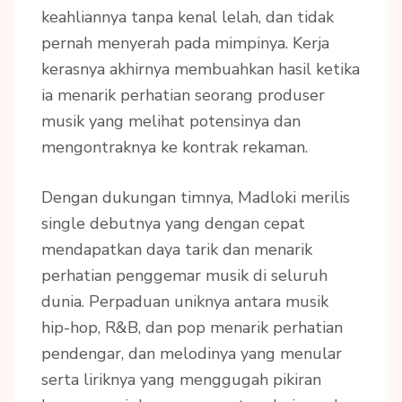
keahliannya tanpa kenal lelah, dan tidak
pernah menyerah pada mimpinya. Kerja
kerasnya akhirnya membuahkan hasil ketika
ia menarik perhatian seorang produser
musik yang melihat potensinya dan
mengontraknya ke kontrak rekaman.
Dengan dukungan timnya, Madloki merilis
single debutnya yang dengan cepat
mendapatkan daya tarik dan menarik
perhatian penggemar musik di seluruh
dunia. Perpaduan uniknya antara musik
hip-hop, R&B, dan pop menarik perhatian
pendengar, dan melodinya yang menular
serta liriknya yang menggugah pikiran