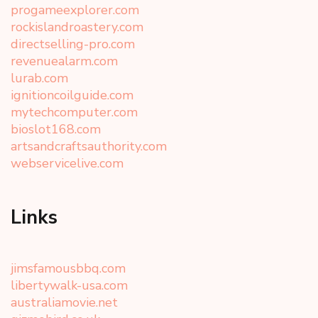
progameexplorer.com
rockislandroastery.com
directselling-pro.com
revenuealarm.com
lurab.com
ignitioncoilguide.com
mytechcomputer.com
bioslot168.com
artsandcraftsauthority.com
webservicelive.com
Links
jimsfamousbbq.com
libertywalk-usa.com
australiamovie.net