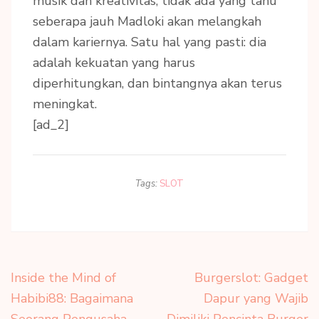
musik dan kreativitas, tidak ada yang tahu
seberapa jauh Madloki akan melangkah
dalam kariernya. Satu hal yang pasti: dia
adalah kekuatan yang harus
diperhitungkan, dan bintangnya akan terus
meningkat.
[ad_2]
Tags:
SLOT
Post
Inside the Mind of
Burgerslot: Gadget
navigation
Habibi88: Bagaimana
Dapur yang Wajib
Seorang Pengusaha
Dimiliki Pencinta Burger