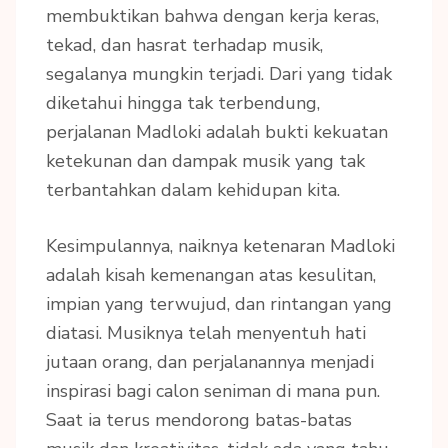
membuktikan bahwa dengan kerja keras,
tekad, dan hasrat terhadap musik,
segalanya mungkin terjadi. Dari yang tidak
diketahui hingga tak terbendung,
perjalanan Madloki adalah bukti kekuatan
ketekunan dan dampak musik yang tak
terbantahkan dalam kehidupan kita.
Kesimpulannya, naiknya ketenaran Madloki
adalah kisah kemenangan atas kesulitan,
impian yang terwujud, dan rintangan yang
diatasi. Musiknya telah menyentuh hati
jutaan orang, dan perjalanannya menjadi
inspirasi bagi calon seniman di mana pun.
Saat ia terus mendorong batas-batas