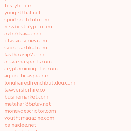
tostylo.com
yougetthat.net
sportsnetclub.com
newbestcrypto.com
oxfordsave.com
iclassicgames.com
saung-artikel.com
fasthokivip2.com
observersports.com
cryptominingplus.com
aquinoticiaspe.com
longhairedfrenchbulldog.com
lawyersforhire.co
businemarket.com
matahari88play.net
moneydescriptor.com
youthsmagazine.com
painaidee.net