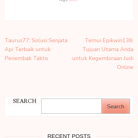
Post
Taurus77: Solusi Senjata
Temui Epikwin138:
navigation
Api Terbaik untuk
Tujuan Utama Anda
Penembak Taktis
untuk Kegembiraan Judi
Online
SEARCH
Search
RECENT POSTS