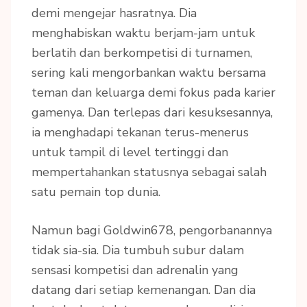
demi mengejar hasratnya. Dia
menghabiskan waktu berjam-jam untuk
berlatih dan berkompetisi di turnamen,
sering kali mengorbankan waktu bersama
teman dan keluarga demi fokus pada karier
gamenya. Dan terlepas dari kesuksesannya,
ia menghadapi tekanan terus-menerus
untuk tampil di level tertinggi dan
mempertahankan statusnya sebagai salah
satu pemain top dunia.
Namun bagi Goldwin678, pengorbanannya
tidak sia-sia. Dia tumbuh subur dalam
sensasi kompetisi dan adrenalin yang
datang dari setiap kemenangan. Dan dia