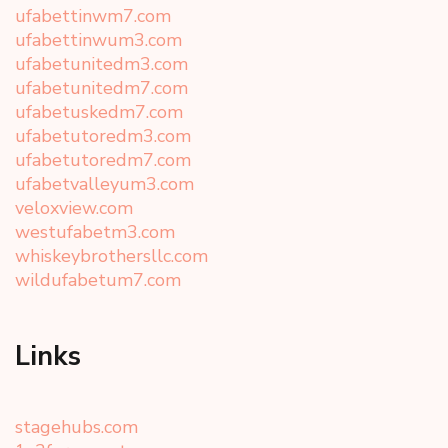
ufabettinwm7.com
ufabettinwum3.com
ufabetunitedm3.com
ufabetunitedm7.com
ufabetuskedm7.com
ufabetutoredm3.com
ufabetutoredm7.com
ufabetvalleyum3.com
veloxview.com
westufabetm3.com
whiskeybrothersllc.com
wildufabetum7.com
Links
stagehubs.com