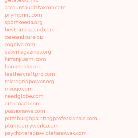
accountaudittaxcon.com
prymprint.com
sportkeeda.org
besttimespend.com
careandcure.biz
cogniyo.com
easymagazines.org
hirfanjilasmi.com
hometricks.org
leathercraftpro.com
microgridpower.org
mixiqo.com
needglobe.com
ortocoach.com
passionawe.com
pittsburghpaintingprofessionals.com
plumberryworks.com
psychoterapiawioletanowak.com