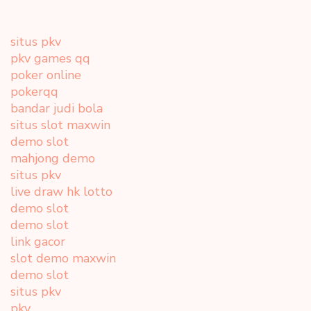
situs pkv
pkv games qq
poker online
pokerqq
bandar judi bola
situs slot maxwin
demo slot
mahjong demo
situs pkv
live draw hk lotto
demo slot
demo slot
link gacor
slot demo maxwin
demo slot
situs pkv
pkv