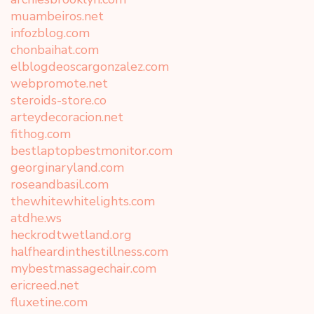
muambeiros.net
infozblog.com
chonbaihat.com
elblogdeoscargonzalez.com
webpromote.net
steroids-store.co
arteydecoracion.net
fithog.com
bestlaptopbestmonitor.com
georginaryland.com
roseandbasil.com
thewhitewhitelights.com
atdhe.ws
heckrodtwetland.org
halfheardinthestillness.com
mybestmassagechair.com
ericreed.net
fluxetine.com