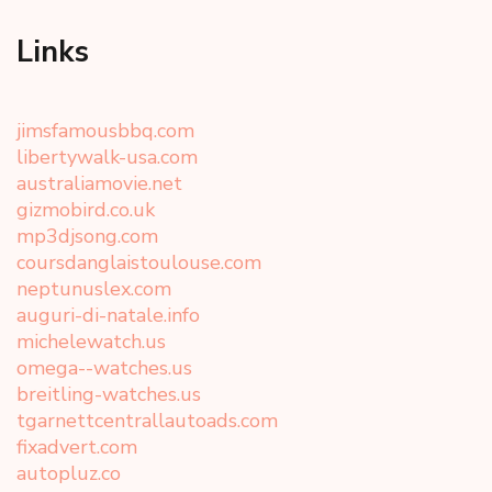
Links
jimsfamousbbq.com
libertywalk-usa.com
australiamovie.net
gizmobird.co.uk
mp3djsong.com
coursdanglaistoulouse.com
neptunuslex.com
auguri-di-natale.info
michelewatch.us
omega--watches.us
breitling-watches.us
tgarnettcentrallautoads.com
fixadvert.com
autopluz.co