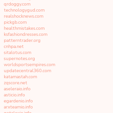
qrdoggy.com
technologygud.com
realshocknews.com
pickgb.com
healthmistakes.com
ksfashiondresses.com
patterntrader.org
cnhpa.net
sitalotus.com
supernotes.org
worldsportsempires.com
updatecentral360.com
katamastah.com
zqscore.net
aseleraio.info
asticio.info
egardenio.info
arxteamio.info
getalexio.info