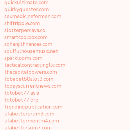
quickultimate.com
quirkyquester.com
sexmedicineformen.com
shiftripple.com
slotterpercaya.co
smartcoolbox.com
sohanjitfinances.com
soulfulhousemusic.net
sparklooms.com
tacticalcontractingllc.com
thecapitalpowers.com
tobabet88slot3.com
todayscurrentnews.com
totobet77.asia
totobet77.org
trendingpublication.com
ufabettererum3.com
ufabettermentm4.com
ufabettersum7.com