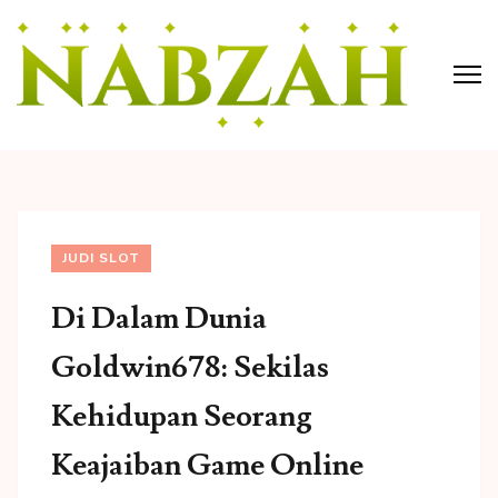
Skip
to
content
(Press
Slot Gacor Hari Ini dengan RTP
Nikmati slot anti rungkat PG Soft hari ini dengan
Enter)
RTP tertinggi untuk peluang menang maksimal.
Tertinggi, Slot Anti Rungkat PG
Slot gacor ini menghadirkan hasil terbaik.
Soft
JUDI SLOT
Di Dalam Dunia
Goldwin678: Sekilas
Kehidupan Seorang
Keajaiban Game Online