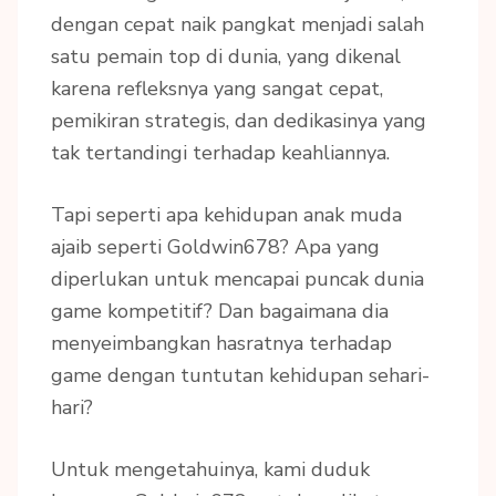
dengan cepat naik pangkat menjadi salah
satu pemain top di dunia, yang dikenal
karena refleksnya yang sangat cepat,
pemikiran strategis, dan dedikasinya yang
tak tertandingi terhadap keahliannya.
Tapi seperti apa kehidupan anak muda
ajaib seperti Goldwin678? Apa yang
diperlukan untuk mencapai puncak dunia
game kompetitif? Dan bagaimana dia
menyeimbangkan hasratnya terhadap
game dengan tuntutan kehidupan sehari-
hari?
Untuk mengetahuinya, kami duduk