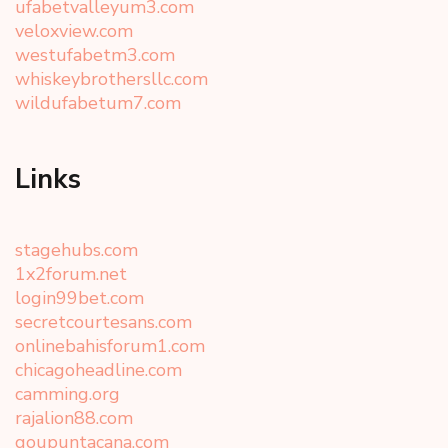
ufabetvalleyum3.com
veloxview.com
westufabetm3.com
whiskeybrothersllc.com
wildufabetum7.com
Links
stagehubs.com
1x2forum.net
login99bet.com
secretcourtesans.com
onlinebahisforum1.com
chicagoheadline.com
camming.org
rajalion88.com
goupuntacana.com