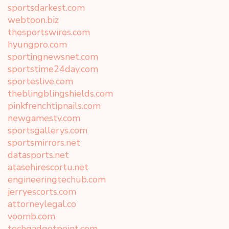
sportsdarkest.com
webtoon.biz
thesportswires.com
hyungpro.com
sportingnewsnet.com
sportstime24day.com
sporteslive.com
theblingblingshields.com
pinkfrenchtipnails.com
newgamestv.com
sportsgallerys.com
sportsmirrors.net
datasports.net
atasehirescortu.net
engineeringtechub.com
jerryescorts.com
attorneylegal.co
voomb.com
techgadgetpoint.com