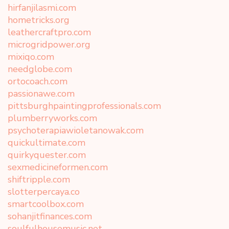
hirfanjilasmi.com
hometricks.org
leathercraftpro.com
microgridpower.org
mixiqo.com
needglobe.com
ortocoach.com
passionawe.com
pittsburghpaintingprofessionals.com
plumberryworks.com
psychoterapiawioletanowak.com
quickultimate.com
quirkyquester.com
sexmedicineformen.com
shiftripple.com
slotterpercaya.co
smartcoolbox.com
sohanjitfinances.com
soulfulhousemusic.net