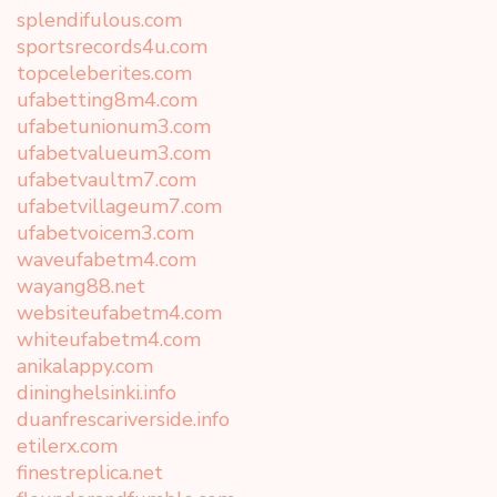
splendifulous.com
sportsrecords4u.com
topceleberites.com
ufabetting8m4.com
ufabetunionum3.com
ufabetvalueum3.com
ufabetvaultm7.com
ufabetvillageum7.com
ufabetvoicem3.com
waveufabetm4.com
wayang88.net
websiteufabetm4.com
whiteufabetm4.com
anikalappy.com
dininghelsinki.info
duanfrescariverside.info
etilerx.com
finestreplica.net