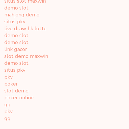
situs slot maxwin
demo slot
mahjong demo
situs pkv
live draw hk lotto
demo slot
demo slot
link gacor
slot demo maxwin
demo slot
situs pkv
pkv
poker
slot demo
poker online
qq
pkv
qq