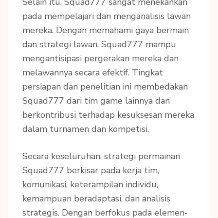
Selain itu, Squad777 sangat menekankan
pada mempelajari dan menganalisis lawan
mereka. Dengan memahami gaya bermain
dan strategi lawan, Squad777 mampu
mengantisipasi pergerakan mereka dan
melawannya secara efektif. Tingkat
persiapan dan penelitian ini membedakan
Squad777 dari tim game lainnya dan
berkontribusi terhadap kesuksesan mereka
dalam turnamen dan kompetisi.
Secara keseluruhan, strategi permainan
Squad777 berkisar pada kerja tim,
komunikasi, keterampilan individu,
kemampuan beradaptasi, dan analisis
strategis. Dengan berfokus pada elemen-