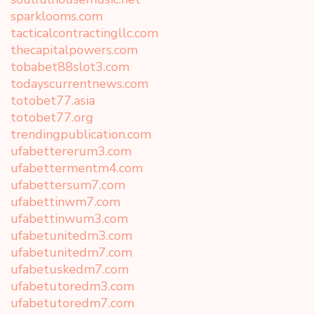
sparklooms.com
tacticalcontractingllc.com
thecapitalpowers.com
tobabet88slot3.com
todayscurrentnews.com
totobet77.asia
totobet77.org
trendingpublication.com
ufabettererum3.com
ufabettermentm4.com
ufabettersum7.com
ufabettinwm7.com
ufabettinwum3.com
ufabetunitedm3.com
ufabetunitedm7.com
ufabetuskedm7.com
ufabetutoredm3.com
ufabetutoredm7.com