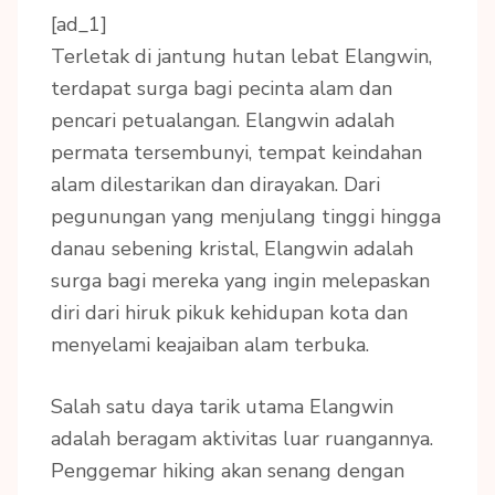
[ad_1]
Terletak di jantung hutan lebat Elangwin,
terdapat surga bagi pecinta alam dan
pencari petualangan. Elangwin adalah
permata tersembunyi, tempat keindahan
alam dilestarikan dan dirayakan. Dari
pegunungan yang menjulang tinggi hingga
danau sebening kristal, Elangwin adalah
surga bagi mereka yang ingin melepaskan
diri dari hiruk pikuk kehidupan kota dan
menyelami keajaiban alam terbuka.
Salah satu daya tarik utama Elangwin
adalah beragam aktivitas luar ruangannya.
Penggemar hiking akan senang dengan