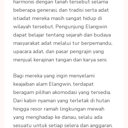
harmonis dengan tanah tersebut selama
beberapa generasi, dan tradisi serta adat
istiadat mereka masih sangat hidup di
wilayah tersebut. Pengunjung Elangwin
dapat belajar tentang sejarah dan budaya
masyarakat adat melalui tur berpemandu,
upacara adat, dan pasar pengrajin yang
menjual kerajinan tangan dan karya seni.
Bagi mereka yang ingin menyelami
keajaiban alam Elangwin, terdapat
beragam pilihan akomodasi yang tersedia.
Dari kabin nyaman yang terletak di hutan
hingga resor ramah lingkungan mewah
yang menghadap ke danau, selalu ada
sesuatu untuk setiap selera dan anggaran.