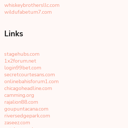
whiskeybrothersllc.com
wildufabetum7.com
Links
stagehubs.com
1x2forum.net
login99bet.com
secretcourtesans.com
onlinebahisforum1.com
chicagoheadline.com
camming.org
rajalion88.com
goupuntacana.com
riversedgepark.com
zaseez.com