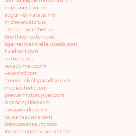
coursdanglaistoulouse.com
neptunuslex.com
auguri-di-natale.info
michelewatch.us
omega--watches.us
breitling-watches.us
tgarnettcentrallautoads.com
fixadvert.com
autopluz.co
save3time-c.com
vexonhcf.com
demos-pixelsparadise.com
mediatitude.com
prewarmotorcycles.com
simracinglinks.com
dosyamerkezi.net
le-surrealisme.com
showcasebeauty.com
insurancepolicyexpert.com