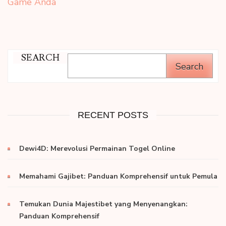
Game Anda
SEARCH
Search
RECENT POSTS
Dewi4D: Merevolusi Permainan Togel Online
Memahami Gajibet: Panduan Komprehensif untuk Pemula
Temukan Dunia Majestibet yang Menyenangkan:
Panduan Komprehensif