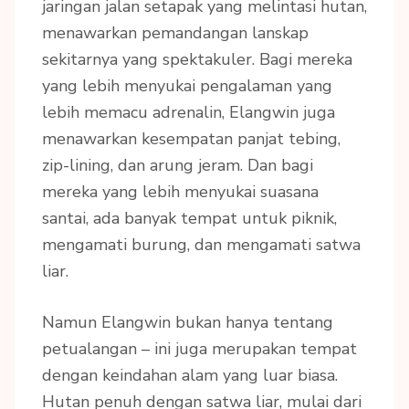
jaringan jalan setapak yang melintasi hutan,
menawarkan pemandangan lanskap
sekitarnya yang spektakuler. Bagi mereka
yang lebih menyukai pengalaman yang
lebih memacu adrenalin, Elangwin juga
menawarkan kesempatan panjat tebing,
zip-lining, dan arung jeram. Dan bagi
mereka yang lebih menyukai suasana
santai, ada banyak tempat untuk piknik,
mengamati burung, dan mengamati satwa
liar.
Namun Elangwin bukan hanya tentang
petualangan – ini juga merupakan tempat
dengan keindahan alam yang luar biasa.
Hutan penuh dengan satwa liar, mulai dari