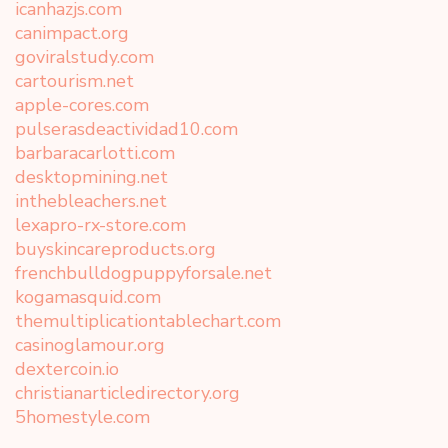
icanhazjs.com
canimpact.org
goviralstudy.com
cartourism.net
apple-cores.com
pulserasdeactividad10.com
barbaracarlotti.com
desktopmining.net
inthebleachers.net
lexapro-rx-store.com
buyskincareproducts.org
frenchbulldogpuppyforsale.net
kogamasquid.com
themultiplicationtablechart.com
casinoglamour.org
dextercoin.io
christianarticledirectory.org
5homestyle.com