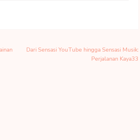
ainan
Dari Sensasi YouTube hingga Sensasi Musik:
Perjalanan Kaya33