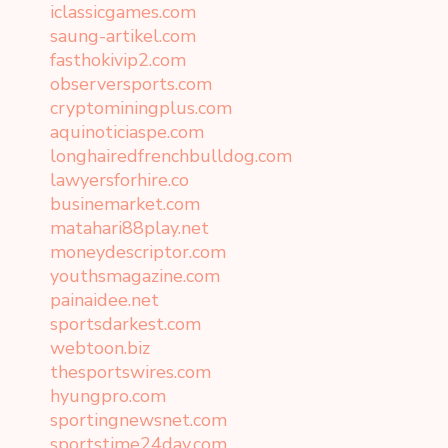
iclassicgames.com
saung-artikel.com
fasthokivip2.com
observersports.com
cryptominingplus.com
aquinoticiaspe.com
longhairedfrenchbulldog.com
lawyersforhire.co
businemarket.com
matahari88play.net
moneydescriptor.com
youthsmagazine.com
painaidee.net
sportsdarkest.com
webtoon.biz
thesportswires.com
hyungpro.com
sportingnewsnet.com
sportstime24day.com