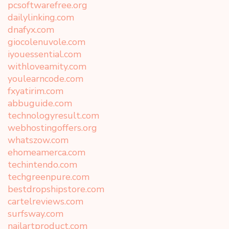
pcsoftwarefree.org
dailylinking.com
dnafyx.com
giocolenuvole.com
iyouessential.com
withloveamity.com
youlearncode.com
fxyatirim.com
abbuguide.com
technologyresult.com
webhostingoffers.org
whatszow.com
ehomeamerca.com
techintendo.com
techgreenpure.com
bestdropshipstore.com
cartelreviews.com
surfsway.com
nailartproduct.com