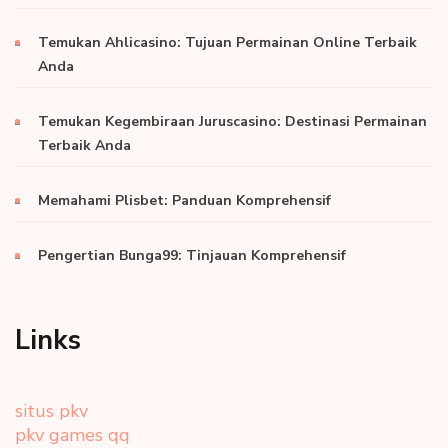
Temukan Ahlicasino: Tujuan Permainan Online Terbaik
Anda
Temukan Kegembiraan Juruscasino: Destinasi Permainan
Terbaik Anda
Memahami Plisbet: Panduan Komprehensif
Pengertian Bunga99: Tinjauan Komprehensif
Links
situs pkv
pkv games qq