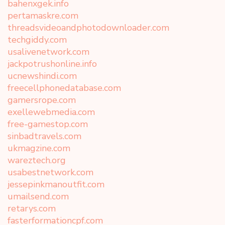
bahenxgek.info
pertamaskre.com
threadsvideoandphotodownloader.com
techgiddy.com
usalivenetwork.com
jackpotrushonline.info
ucnewshindi.com
freecellphonedatabase.com
gamersrope.com
exellewebmedia.com
free-gamestop.com
sinbadtravels.com
ukmagzine.com
wareztech.org
usabestnetwork.com
jessepinkmanoutfit.com
umailsend.com
retarys.com
fasterformationcpf.com