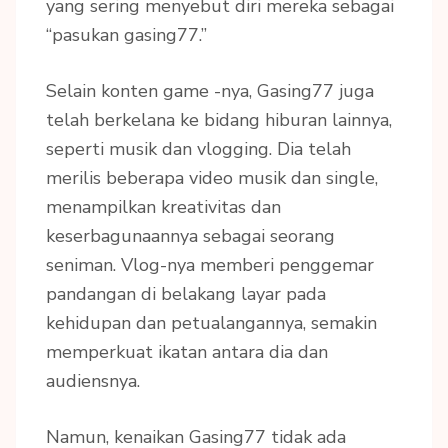
yang sering menyebut diri mereka sebagai
“pasukan gasing77.”
Selain konten game -nya, Gasing77 juga
telah berkelana ke bidang hiburan lainnya,
seperti musik dan vlogging. Dia telah
merilis beberapa video musik dan single,
menampilkan kreativitas dan
keserbagunaannya sebagai seorang
seniman. Vlog-nya memberi penggemar
pandangan di belakang layar pada
kehidupan dan petualangannya, semakin
memperkuat ikatan antara dia dan
audiensnya.
Namun, kenaikan Gasing77 tidak ada