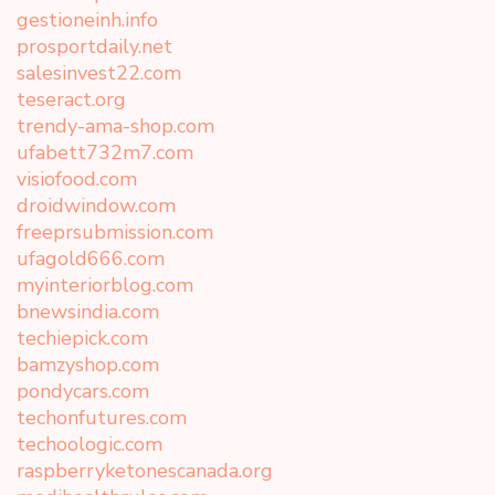
gestioneinh.info
prosportdaily.net
salesinvest22.com
teseract.org
trendy-ama-shop.com
ufabett732m7.com
visiofood.com
droidwindow.com
freeprsubmission.com
ufagold666.com
myinteriorblog.com
bnewsindia.com
techiepick.com
bamzyshop.com
pondycars.com
techonfutures.com
techoologic.com
raspberryketonescanada.org