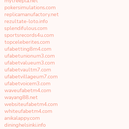
mytreepla.net
pokersimulations.com
replicamanufactory.net
rezultate-loto.info
splendifulous.com
sportsrecords4u.com
topceleberites.com
ufabetting8m4.com
ufabetunionum3.com
ufabetvalueum3.com
ufabetvaultm7.com
ufabetvillageum7.com
ufabetvoicem3.com
waveufabetm4.com
wayang88.net
websiteufabetm4.com
whiteufabetm4.com
anikalappy.com
dininghelsinki.info