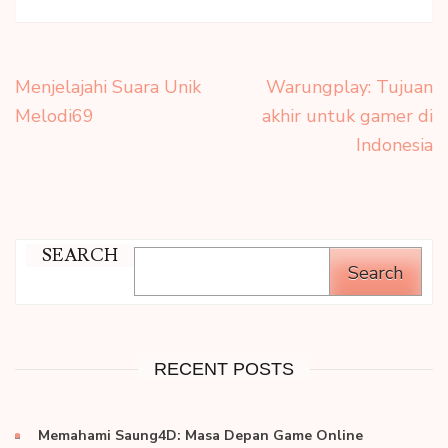
Post
Menjelajahi Suara Unik
Warungplay: Tujuan
navigation
Melodi69
akhir untuk gamer di
Indonesia
SEARCH
Search
RECENT POSTS
Memahami Saung4D: Masa Depan Game Online