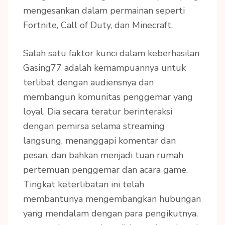
mengesankan dalam permainan seperti
Fortnite, Call of Duty, dan Minecraft.
Salah satu faktor kunci dalam keberhasilan
Gasing77 adalah kemampuannya untuk
terlibat dengan audiensnya dan
membangun komunitas penggemar yang
loyal. Dia secara teratur berinteraksi
dengan pemirsa selama streaming
langsung, menanggapi komentar dan
pesan, dan bahkan menjadi tuan rumah
pertemuan penggemar dan acara game.
Tingkat keterlibatan ini telah
membantunya mengembangkan hubungan
yang mendalam dengan para pengikutnya,