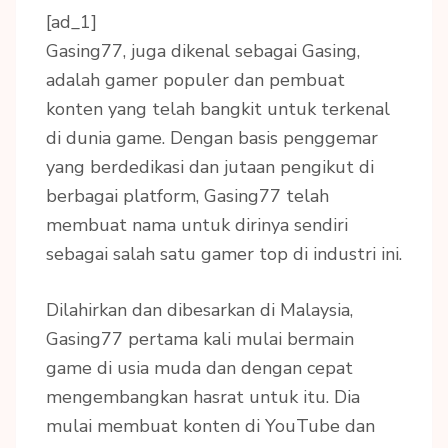
[ad_1]
Gasing77, juga dikenal sebagai Gasing,
adalah gamer populer dan pembuat
konten yang telah bangkit untuk terkenal
di dunia game. Dengan basis penggemar
yang berdedikasi dan jutaan pengikut di
berbagai platform, Gasing77 telah
membuat nama untuk dirinya sendiri
sebagai salah satu gamer top di industri ini.
Dilahirkan dan dibesarkan di Malaysia,
Gasing77 pertama kali mulai bermain
game di usia muda dan dengan cepat
mengembangkan hasrat untuk itu. Dia
mulai membuat konten di YouTube dan