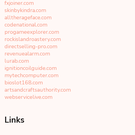
fxjoiner.com
skinbykindra.com
alltherageface.com
codenational.com
progameexplorer.com
rockislandroastery.com
directselling-pro.com
revenuealarm.com
lurab.com
ignitioncoilguide.com
mytechcomputer.com
bioslot168.com
artsandcraftsauthority.com
webservicelive.com
Links