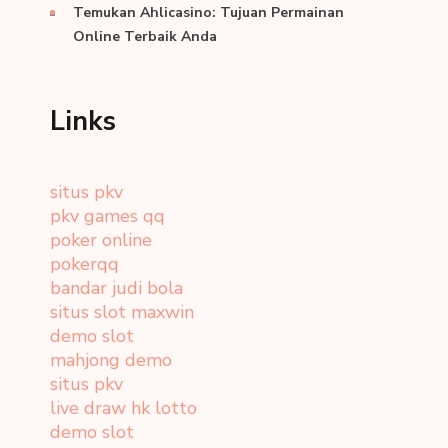
Temukan Ahlicasino: Tujuan Permainan
Online Terbaik Anda
Links
situs pkv
pkv games qq
poker online
pokerqq
bandar judi bola
situs slot maxwin
demo slot
mahjong demo
situs pkv
live draw hk lotto
demo slot