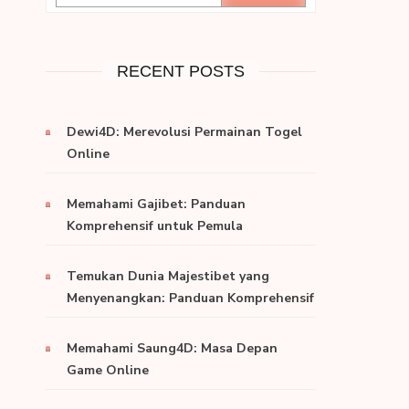
RECENT POSTS
Dewi4D: Merevolusi Permainan Togel
Online
Memahami Gajibet: Panduan
Komprehensif untuk Pemula
Temukan Dunia Majestibet yang
Menyenangkan: Panduan Komprehensif
Memahami Saung4D: Masa Depan
Game Online