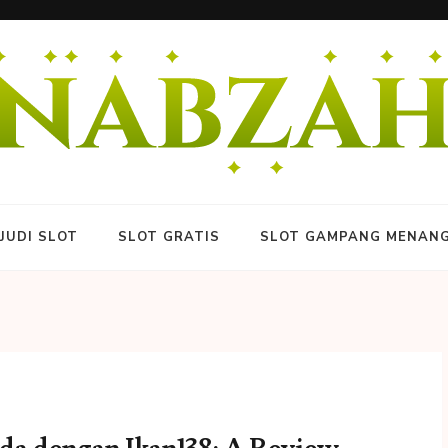
i dengan RTP Tertingg
uk peluang menang maksimal. Slot gacor ini menghadirkan hasil terbaik.
JUDI SLOT
SLOT GRATIS
SLOT GAMPANG MENAN
PG Soft