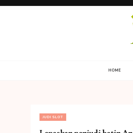
Skip
to
content
(Press
Enter)
Slot Gacor Hari In
Nikmati slot anti rungkat PG Soft hari ini dengan RTP tertinggi unt
HOME
JUDI SLOT