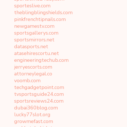
sporteslive.com
theblingblingshields.com
pinkfrenchtipnails.com
newgamestv.com
sportsgallerys.com
sportsmirrors.net
datasports.net
atasehirescortu.net
engineeringtechub.com
jerryescorts.com
attorneylegal.co
voomb.com
techgadgetpoint.com
tvsportsguide24.com
sportsreviews24.com
dubai360blog.com
lucky77slot.org
growmefast.com