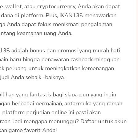
e-wallet, atau cryptocurrency, Anda akan dapat
dana di platform. Plus, IKAN138 menawarkan
ngga Anda dapat fokus menikmati pengalaman
entang keamanan uang Anda.
n138 adalah bonus dan promosi yang murah hati.
main baru hingga penawaran cashback mingguan
nyak peluang untuk meningkatkan kemenangan
di Anda sebaik -baiknya.
lihan yang fantastis bagi siapa pun yang ingin
ngan berbagai permainan, antarmuka yang ramah
platform perjudian online ini pasti akan
raan. Jadi mengapa menunggu? Daftar untuk akun
kan game favorit Anda!