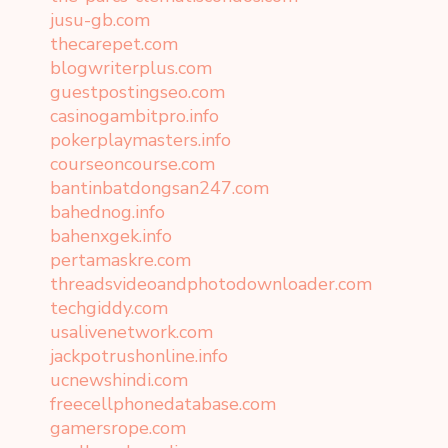
jusu-gb.com
thecarepet.com
blogwriterplus.com
guestpostingseo.com
casinogambitpro.info
pokerplaymasters.info
courseoncourse.com
bantinbatdongsan247.com
bahednog.info
bahenxgek.info
pertamaskre.com
threadsvideoandphotodownloader.com
techgiddy.com
usalivenetwork.com
jackpotrushonline.info
ucnewshindi.com
freecellphonedatabase.com
gamersrope.com