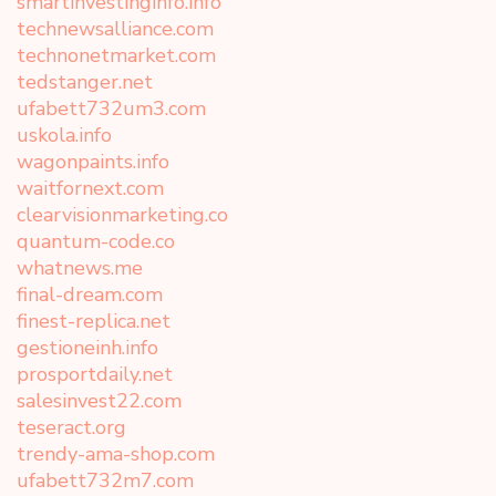
smartinvestinginfo.info
technewsalliance.com
technonetmarket.com
tedstanger.net
ufabett732um3.com
uskola.info
wagonpaints.info
waitfornext.com
clearvisionmarketing.co
quantum-code.co
whatnews.me
final-dream.com
finest-replica.net
gestioneinh.info
prosportdaily.net
salesinvest22.com
teseract.org
trendy-ama-shop.com
ufabett732m7.com