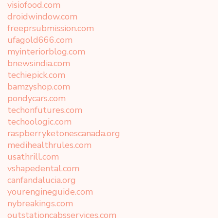
visiofood.com
droidwindow.com
freeprsubmission.com
ufagold666.com
myinteriorblog.com
bnewsindia.com
techiepick.com
bamzyshop.com
pondycars.com
techonfutures.com
techoologic.com
raspberryketonescanada.org
medihealthrules.com
usathrill.com
vshapedental.com
canfandalucia.org
yourengineguide.com
nybreakings.com
outstationcabsservices.com