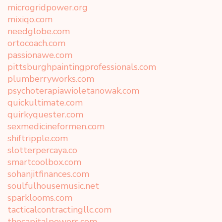
microgridpower.org
mixiqo.com
needglobe.com
ortocoach.com
passionawe.com
pittsburghpaintingprofessionals.com
plumberryworks.com
psychoterapiawioletanowak.com
quickultimate.com
quirkyquester.com
sexmedicineformen.com
shiftripple.com
slotterpercaya.co
smartcoolbox.com
sohanjitfinances.com
soulfulhousemusic.net
sparklooms.com
tacticalcontractingllc.com
thecapitalpowers.com