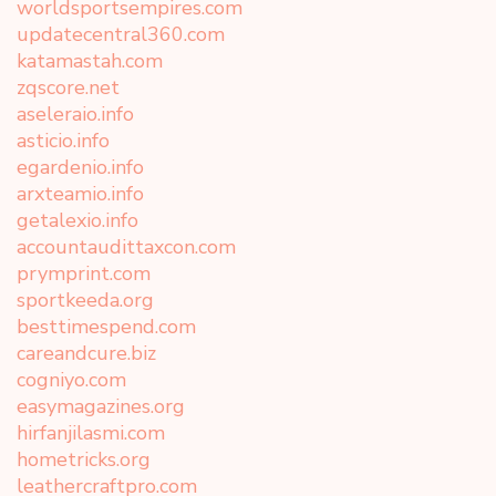
worldsportsempires.com
updatecentral360.com
katamastah.com
zqscore.net
aseleraio.info
asticio.info
egardenio.info
arxteamio.info
getalexio.info
accountaudittaxcon.com
prymprint.com
sportkeeda.org
besttimespend.com
careandcure.biz
cogniyo.com
easymagazines.org
hirfanjilasmi.com
hometricks.org
leathercraftpro.com