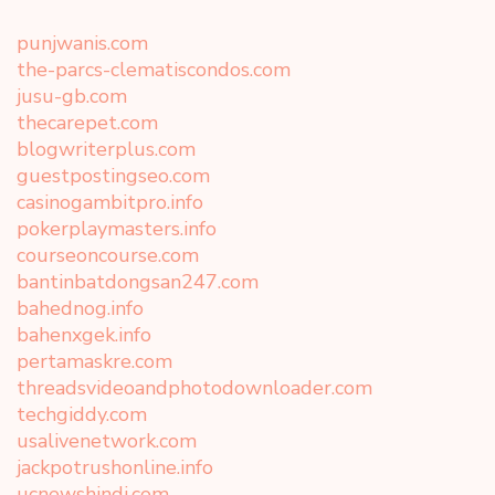
punjwanis.com
the-parcs-clematiscondos.com
jusu-gb.com
thecarepet.com
blogwriterplus.com
guestpostingseo.com
casinogambitpro.info
pokerplaymasters.info
courseoncourse.com
bantinbatdongsan247.com
bahednog.info
bahenxgek.info
pertamaskre.com
threadsvideoandphotodownloader.com
techgiddy.com
usalivenetwork.com
jackpotrushonline.info
ucnewshindi.com