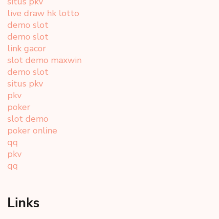
situs pkv
live draw hk lotto
demo slot
demo slot
link gacor
slot demo maxwin
demo slot
situs pkv
pkv
poker
slot demo
poker online
qq
pkv
qq
Links