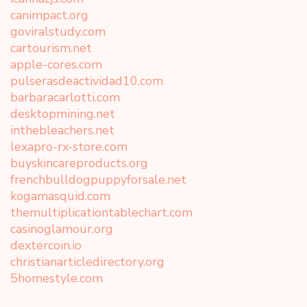
canimpact.org
goviralstudy.com
cartourism.net
apple-cores.com
pulserasdeactividad10.com
barbaracarlotti.com
desktopmining.net
inthebleachers.net
lexapro-rx-store.com
buyskincareproducts.org
frenchbulldogpuppyforsale.net
kogamasquid.com
themultiplicationtablechart.com
casinoglamour.org
dextercoin.io
christianarticledirectory.org
5homestyle.com