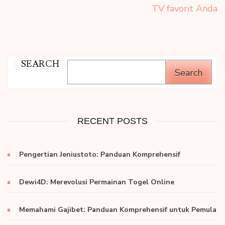
TV favorit Anda
SEARCH
Search
RECENT POSTS
Pengertian Jeniustoto: Panduan Komprehensif
Dewi4D: Merevolusi Permainan Togel Online
Memahami Gajibet: Panduan Komprehensif untuk Pemula