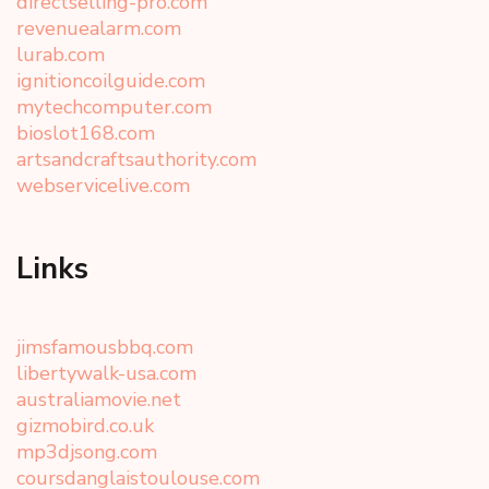
directselling-pro.com
revenuealarm.com
lurab.com
ignitioncoilguide.com
mytechcomputer.com
bioslot168.com
artsandcraftsauthority.com
webservicelive.com
Links
jimsfamousbbq.com
libertywalk-usa.com
australiamovie.net
gizmobird.co.uk
mp3djsong.com
coursdanglaistoulouse.com