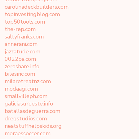
carolinadeckbuilders.com
topinvestingblog.com
top50tools.com
the-rep.com
saltyfranks.com
annerani.com
jazzatude.com
0022pa.com
zeroshare.info
bilesinc.com
milaretreatnz.com
modaagi.com
smallvilleph.com
galiciasuroeste.info
batallasdeguerra.com
dregstudios.com
neatstuffhelpskids.org
moraessoccer.com