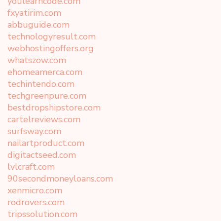
youlearncode.com
fxyatirim.com
abbuguide.com
technologyresult.com
webhostingoffers.org
whatszow.com
ehomeamerca.com
techintendo.com
techgreenpure.com
bestdropshipstore.com
cartelreviews.com
surfsway.com
nailartproduct.com
digitactseed.com
lvlcraft.com
90secondmoneyloans.com
xenmicro.com
rodrovers.com
tripssolution.com