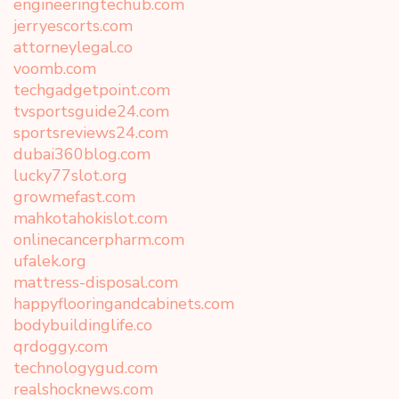
engineeringtechub.com
jerryescorts.com
attorneylegal.co
voomb.com
techgadgetpoint.com
tvsportsguide24.com
sportsreviews24.com
dubai360blog.com
lucky77slot.org
growmefast.com
mahkotahokislot.com
onlinecancerpharm.com
ufalek.org
mattress-disposal.com
happyflooringandcabinets.com
bodybuildinglife.co
qrdoggy.com
technologygud.com
realshocknews.com