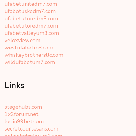
ufabetunitedm7.com
ufabetuskedm7.com
ufabetutoredm3.com
ufabetutoredm7.com
ufabetvalleyum3.com
veloxview.com
westufabetm3.com
whiskeybrothersllc.com
wildufabetum7.com
Links
stagehubs.com
1x2forum.net
login99bet.com
secretcourtesans.com