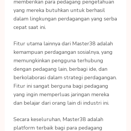
memberikan para pedagang pengetahuan
yang mereka butuhkan untuk berhasil
dalam lingkungan perdagangan yang serba
cepat saat ini.
Fitur utama lainnya dari Master38 adalah
kemampuan perdagangan sosialnya, yang
memungkinkan pengguna terhubung
dengan pedagang lain, berbagi ide, dan
berkolaborasi dalam strategi perdagangan.
Fitur ini sangat berguna bagi pedagang
yang ingin memperluas jaringan mereka
dan belajar dari orang lain di industri ini.
Secara keseluruhan, Master38 adalah
platform terbaik bagi para pedagang