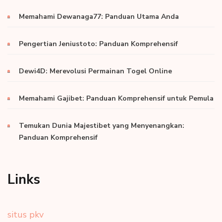
Memahami Dewanaga77: Panduan Utama Anda
Pengertian Jeniustoto: Panduan Komprehensif
Dewi4D: Merevolusi Permainan Togel Online
Memahami Gajibet: Panduan Komprehensif untuk Pemula
Temukan Dunia Majestibet yang Menyenangkan:
Panduan Komprehensif
Links
situs pkv