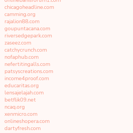
onlinebahisforum1.com
chicagoheadline.com
camming.org
rajalion88.com
goupuntacana.com
riversedgepark.com
zaseez.com
catchycrunch.com
nofaphub.com
nefertitingalls.com
patsyscreations.com
income4proof.com
educaritas.org
lensajelajah.com
betflik09.net
ncaq.org
xenmicro.com
onlineshopera.com
dartyfresh.com