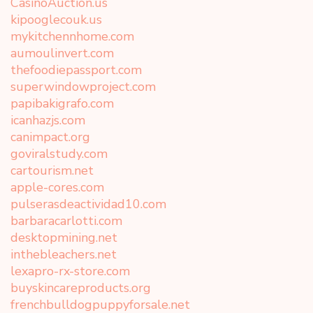
CasinoAuction.us
kipooglecouk.us
mykitchennhome.com
aumoulinvert.com
thefoodiepassport.com
superwindowproject.com
papibakigrafo.com
icanhazjs.com
canimpact.org
goviralstudy.com
cartourism.net
apple-cores.com
pulserasdeactividad10.com
barbaracarlotti.com
desktopmining.net
inthebleachers.net
lexapro-rx-store.com
buyskincareproducts.org
frenchbulldogpuppyforsale.net