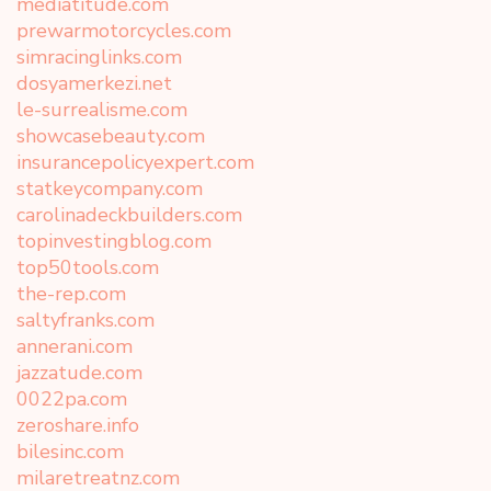
mediatitude.com
prewarmotorcycles.com
simracinglinks.com
dosyamerkezi.net
le-surrealisme.com
showcasebeauty.com
insurancepolicyexpert.com
statkeycompany.com
carolinadeckbuilders.com
topinvestingblog.com
top50tools.com
the-rep.com
saltyfranks.com
annerani.com
jazzatude.com
0022pa.com
zeroshare.info
bilesinc.com
milaretreatnz.com