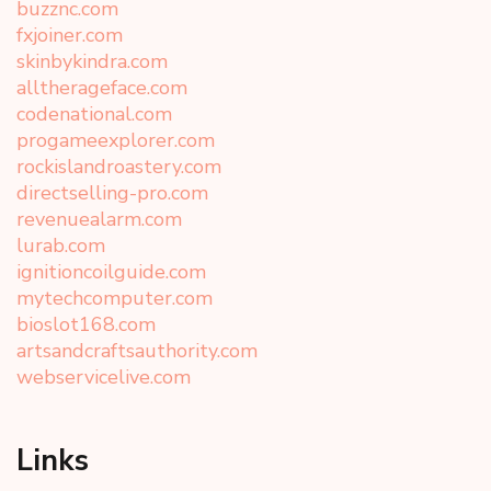
buzznc.com
fxjoiner.com
skinbykindra.com
alltherageface.com
codenational.com
progameexplorer.com
rockislandroastery.com
directselling-pro.com
revenuealarm.com
lurab.com
ignitioncoilguide.com
mytechcomputer.com
bioslot168.com
artsandcraftsauthority.com
webservicelive.com
Links