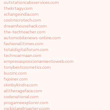
outstationcabsservices.com
thekrtagy.com
xchangeindia.com
coolmicrotech.com
dreamhousehack.com
the-techteacher.com
automobilenews-online.com
fashionalltimes.com
totaldigitalforum.com
technoarmaan.com
empresasposicionamientoweb.com
tonybestcosmetics.com
buzznc.com
fxjoiner.com
skinbykindra.com
alltherageface.com
codenational.com
progameexplorer.com
rockislandroastery.com