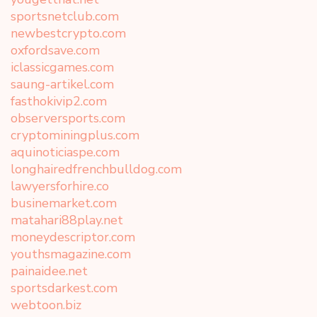
sportsnetclub.com
newbestcrypto.com
oxfordsave.com
iclassicgames.com
saung-artikel.com
fasthokivip2.com
observersports.com
cryptominingplus.com
aquinoticiaspe.com
longhairedfrenchbulldog.com
lawyersforhire.co
businemarket.com
matahari88play.net
moneydescriptor.com
youthsmagazine.com
painaidee.net
sportsdarkest.com
webtoon.biz