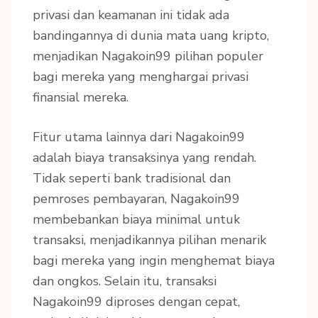
privasi dan keamanan ini tidak ada
bandingannya di dunia mata uang kripto,
menjadikan Nagakoin99 pilihan populer
bagi mereka yang menghargai privasi
finansial mereka.
Fitur utama lainnya dari Nagakoin99
adalah biaya transaksinya yang rendah.
Tidak seperti bank tradisional dan
pemroses pembayaran, Nagakoin99
membebankan biaya minimal untuk
transaksi, menjadikannya pilihan menarik
bagi mereka yang ingin menghemat biaya
dan ongkos. Selain itu, transaksi
Nagakoin99 diproses dengan cepat,