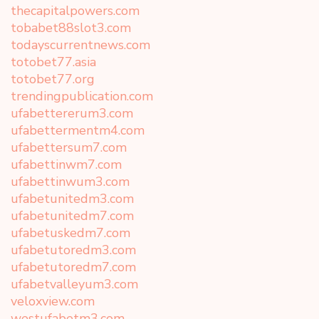
thecapitalpowers.com
tobabet88slot3.com
todayscurrentnews.com
totobet77.asia
totobet77.org
trendingpublication.com
ufabettererum3.com
ufabettermentm4.com
ufabettersum7.com
ufabettinwm7.com
ufabettinwum3.com
ufabetunitedm3.com
ufabetunitedm7.com
ufabetuskedm7.com
ufabetutoredm3.com
ufabetutoredm7.com
ufabetvalleyum3.com
veloxview.com
westufabetm3.com