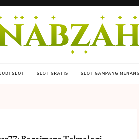
i dengan RTP Tertingg
uk peluang menang maksimal. Slot gacor ini menghadirkan hasil terbaik.
JUDI SLOT
SLOT GRATIS
SLOT GAMPANG MENAN
PG Soft