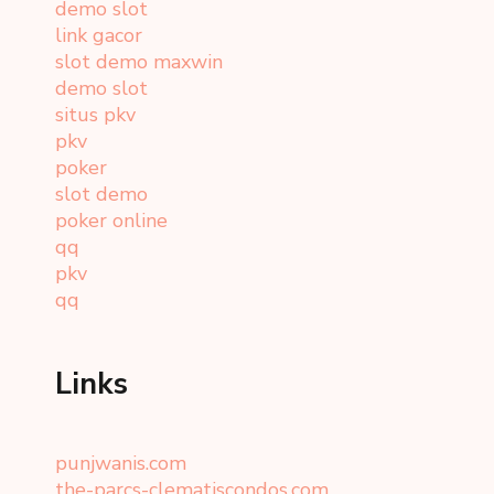
demo slot
link gacor
slot demo maxwin
demo slot
situs pkv
pkv
poker
slot demo
poker online
qq
pkv
qq
Links
punjwanis.com
the-parcs-clematiscondos.com