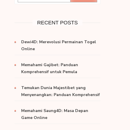
RECENT POSTS
Dewi4D: Merevolusi Permainan Togel
Online
Memahami Gajibet: Panduan
Komprehensif untuk Pemula
Temukan Dunia Majestibet yang
Menyenangkan: Panduan Komprehensif
Memahami Saung4D: Masa Depan
Game Online