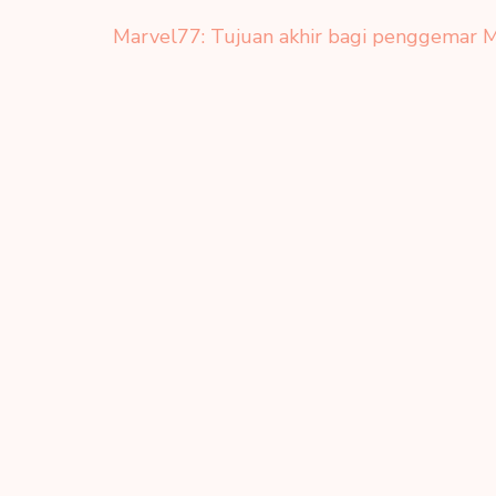
Post
Marvel77: Tujuan akhir bagi penggemar 
navigation