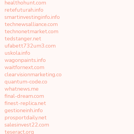
healthohunt.com
retefuturah.info
smartinvestinginfo.info
technewsalliance.com
technonetmarket.com
tedstanger.net
ufabett732um3.com
uskola.info
wagonpaints.info
waitfornext.com
clearvisionmarketing.co
quantum-code.co
whatnews.me
final-dream.com
finest-replica.net
gestioneinh.info
prosportdaily.net
salesinvest22.com
teseract.org