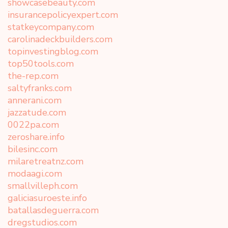
showcasebeauty.com
insurancepolicyexpert.com
statkeycompany.com
carolinadeckbuilders.com
topinvestingblog.com
top50tools.com
the-rep.com
saltyfranks.com
annerani.com
jazzatude.com
0022pa.com
zeroshare.info
bilesinc.com
milaretreatnz.com
modaagi.com
smallvilleph.com
galiciasuroeste.info
batallasdeguerra.com
dregstudios.com