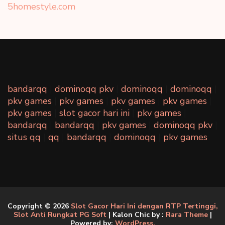
5homestyle.com
bandarqq
|
dominoqq pkv
|
dominoqq
|
dominoqq
|
pkv games
|
pkv games
|
pkv games
|
pkv games
|
pkv games
|
slot gacor hari ini
|
pkv games
|
bandarqq
|
bandarqq
|
pkv games
|
dominoqq pkv
|
situs qq
|
qq
|
bandarqq
|
dominoqq
|
pkv games
Copyright © 2026
Slot Gacor Hari Ini dengan RTP Tertinggi,
Slot Anti Rungkat PG Soft
| Kalon Chic by :
Rara Theme
|
Powered by:
WordPress.