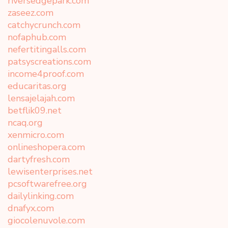
riversedgepark.com
zaseez.com
catchycrunch.com
nofaphub.com
nefertitingalls.com
patsyscreations.com
income4proof.com
educaritas.org
lensajelajah.com
betflik09.net
ncaq.org
xenmicro.com
onlineshopera.com
dartyfresh.com
lewisenterprises.net
pcsoftwarefree.org
dailylinking.com
dnafyx.com
giocolenuvole.com