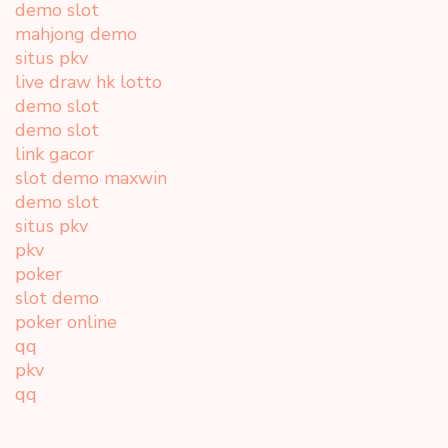
demo slot
mahjong demo
situs pkv
live draw hk lotto
demo slot
demo slot
link gacor
slot demo maxwin
demo slot
situs pkv
pkv
poker
slot demo
poker online
qq
pkv
qq