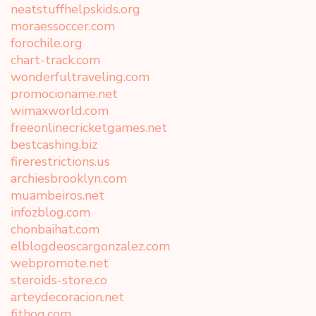
neatstuffhelpskids.org
moraessoccer.com
forochile.org
chart-track.com
wonderfultraveling.com
promocioname.net
wimaxworld.com
freeonlinecricketgames.net
bestcashing.biz
firerestrictions.us
archiesbrooklyn.com
muambeiros.net
infozblog.com
chonbaihat.com
elblogdeoscargonzalez.com
webpromote.net
steroids-store.co
arteydecoracion.net
fithog.com