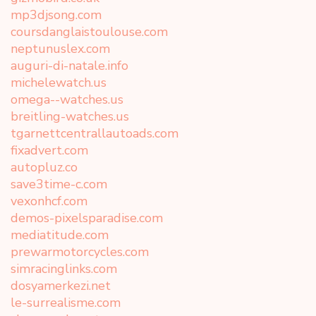
mp3djsong.com
coursdanglaistoulouse.com
neptunuslex.com
auguri-di-natale.info
michelewatch.us
omega--watches.us
breitling-watches.us
tgarnettcentrallautoads.com
fixadvert.com
autopluz.co
save3time-c.com
vexonhcf.com
demos-pixelsparadise.com
mediatitude.com
prewarmotorcycles.com
simracinglinks.com
dosyamerkezi.net
le-surrealisme.com