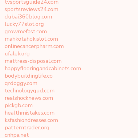
tvsportsguide24.com
sportsreviews24.com
dubai360blog.com
lucky77slot.org
growmefast.com
mahkotahokislot.com
onlinecancerpharm.com
ufalek.org
mattress-disposal.com
happyflooringandcabinets.com
bodybuildinglife.co
qrdoggy.com
technologygud.com
realshocknews.com
pickgb.com
healthmistakes.com
ksfashiondresses.com
patterntrader.org
cnhpa.net