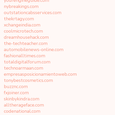
yourengineguide.com
nybreakings.com
outstationcabsservices.com
thekrtagy.com
xchangeindia.com
coolmicrotech.com
dreamhousehack.com
the-techteacher.com
automobilenews-online.com
fashionalltimes.com
totaldigitalforum.com
technoarmaan.com
empresasposicionamientoweb.com
tonybestcosmetics.com
buzznc.com
fxjoiner.com
skinbykindra.com
alltherageface.com
codenational.com