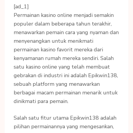
[ad_1]
Permainan kasino online menjadi semakin
populer dalam beberapa tahun terakhir,
menawarkan pemain cara yang nyaman dan
menyenangkan untuk menikmati
permainan kasino favorit mereka dari
kenyamanan rumah mereka sendiri. Salah
satu kasino online yang telah membuat
gebrakan di industri ini adalah Epikwin138,
sebuah platform yang menawarkan
berbagai macam permainan menarik untuk
dinikmati para pemain.
Salah satu fitur utama Epikwin138 adalah
pilihan permainannya yang mengesankan,