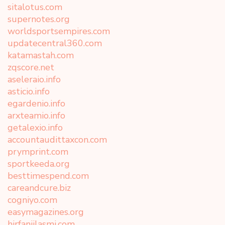
sitalotus.com
supernotes.org
worldsportsempires.com
updatecentral360.com
katamastah.com
zqscore.net
aseleraio.info
asticio.info
egardenio.info
arxteamio.info
getalexio.info
accountaudittaxcon.com
prymprint.com
sportkeeda.org
besttimespend.com
careandcure.biz
cogniyo.com
easymagazines.org
hirfanjilasmi.com