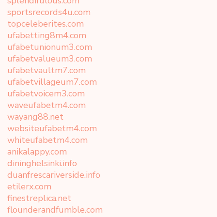
splendifulous.com
sportsrecords4u.com
topceleberites.com
ufabetting8m4.com
ufabetunionum3.com
ufabetvalueum3.com
ufabetvaultm7.com
ufabetvillageum7.com
ufabetvoicem3.com
waveufabetm4.com
wayang88.net
websiteufabetm4.com
whiteufabetm4.com
anikalappy.com
dininghelsinki.info
duanfrescariverside.info
etilerx.com
finestreplica.net
flounderandfumble.com