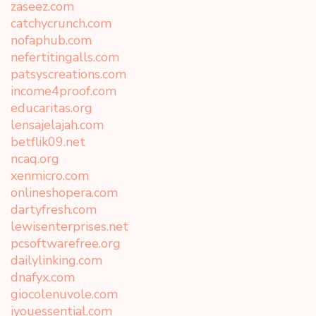
zaseez.com
catchycrunch.com
nofaphub.com
nefertitingalls.com
patsyscreations.com
income4proof.com
educaritas.org
lensajelajah.com
betflik09.net
ncaq.org
xenmicro.com
onlineshopera.com
dartyfresh.com
lewisenterprises.net
pcsoftwarefree.org
dailylinking.com
dnafyx.com
giocolenuvole.com
iyouessential.com