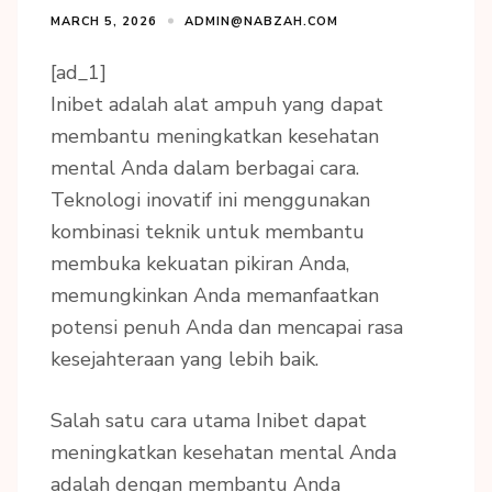
MARCH 5, 2026
ADMIN@NABZAH.COM
[ad_1]
Inibet adalah alat ampuh yang dapat
membantu meningkatkan kesehatan
mental Anda dalam berbagai cara.
Teknologi inovatif ini menggunakan
kombinasi teknik untuk membantu
membuka kekuatan pikiran Anda,
memungkinkan Anda memanfaatkan
potensi penuh Anda dan mencapai rasa
kesejahteraan yang lebih baik.
Salah satu cara utama Inibet dapat
meningkatkan kesehatan mental Anda
adalah dengan membantu Anda