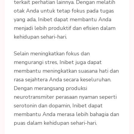
terkait perhatian lainnya. Dengan melatih
otak Anda untuk tetap fokus pada tugas
yang ada, Inibet dapat membantu Anda
menjadi lebih produktif dan efisien dalam
kehidupan sehari-hari.
Selain meningkatkan fokus dan
mengurangi stres, Inibet juga dapat
membantu meningkatkan suasana hati dan
rasa sejahtera Anda secara keseluruhan.
Dengan merangsang produksi
neurotransmiter perasaan nyaman seperti
serotonin dan dopamin, Inibet dapat
membantu Anda merasa lebih bahagia dan
puas dalam kehidupan sehari-hari.