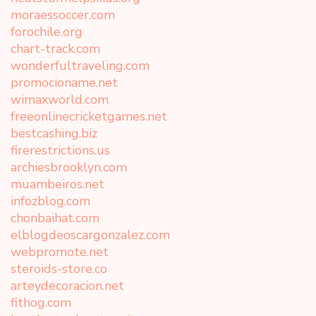
moraessoccer.com
forochile.org
chart-track.com
wonderfultraveling.com
promocioname.net
wimaxworld.com
freeonlinecricketgames.net
bestcashing.biz
firerestrictions.us
archiesbrooklyn.com
muambeiros.net
infozblog.com
chonbaihat.com
elblogdeoscargonzalez.com
webpromote.net
steroids-store.co
arteydecoracion.net
fithog.com