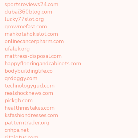
sportsreviews24.com
dubai360blog.com
lucky77slot.org
growmefast.com
mahkotahokislot.com
onlinecancerpharm.com
ufalek.org
mattress-disposal.com
happyflooringandcabinets.com
bodybuildinglife.co
qrdoggy.com
technologygud.com
realshocknews.com
pickgb.com
healthmistakes.com
ksfashiondresses.com
patterntrader.org
cnhpa.net
sitalotus.com