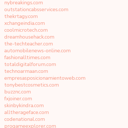
nybreakings.com
outstationcabsservices.com
thekrtagy.com
xchangeindia.com
coolmicrotech.com
dreamhousehack.com
the-techteacher.com
automobilenews-online.com
fashionalltimes.com
totaldigitalforum.com
technoarmaan.com
empresasposicionamientoweb.com
tonybestcosmetics.com
buzznc.com
fxjoiner.com
skinbykindra.com
alltherageface.com
codenational.com
progameexplorer.com