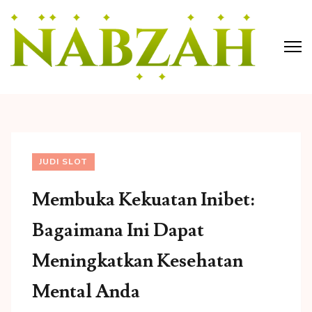
Skip
to
content
(Press
Slot Gacor Hari Ini dengan RTP
Nikmati slot anti rungkat PG Soft hari ini dengan
Enter)
RTP tertinggi untuk peluang menang maksimal.
Tertinggi, Slot Anti Rungkat PG
Slot gacor ini menghadirkan hasil terbaik.
Soft
JUDI SLOT
Membuka Kekuatan Inibet:
Bagaimana Ini Dapat
Meningkatkan Kesehatan
Mental Anda