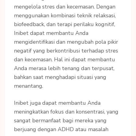
mengelola stres dan kecemasan. Dengan
menggunakan kombinasi teknik relaksasi,
biofeedback, dan terapi perilaku kognitif,
Inibet dapat membantu Anda
mengidentifikasi dan mengubah pola pikir
negatif yang berkontribusi terhadap stres
dan kecemasan. Hal ini dapat membantu
Anda merasa lebih tenang dan terpusat,
bahkan saat menghadapi situasi yang
menantang.
Inibet juga dapat membantu Anda
meningkatkan fokus dan konsentrasi, yang
sangat bermanfaat bagi mereka yang
berjuang dengan ADHD atau masalah