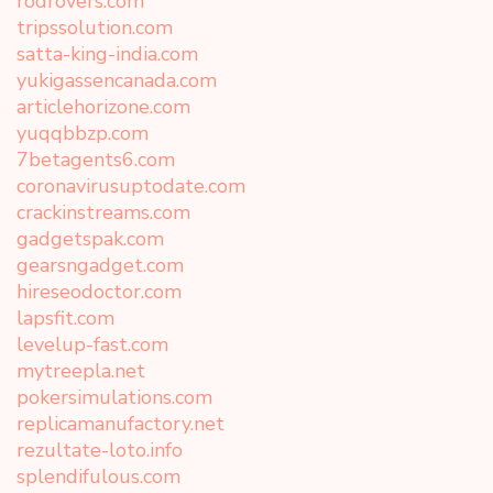
rodrovers.com
tripssolution.com
satta-king-india.com
yukigassencanada.com
articlehorizone.com
yuqqbbzp.com
7betagents6.com
coronavirusuptodate.com
crackinstreams.com
gadgetspak.com
gearsngadget.com
hireseodoctor.com
lapsfit.com
levelup-fast.com
mytreepla.net
pokersimulations.com
replicamanufactory.net
rezultate-loto.info
splendifulous.com