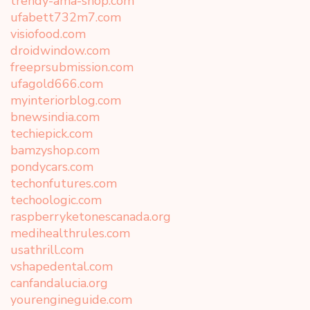
trendy-ama-shop.com
ufabett732m7.com
visiofood.com
droidwindow.com
freeprsubmission.com
ufagold666.com
myinteriorblog.com
bnewsindia.com
techiepick.com
bamzyshop.com
pondycars.com
techonfutures.com
techoologic.com
raspberryketonescanada.org
medihealthrules.com
usathrill.com
vshapedental.com
canfandalucia.org
yourengineguide.com