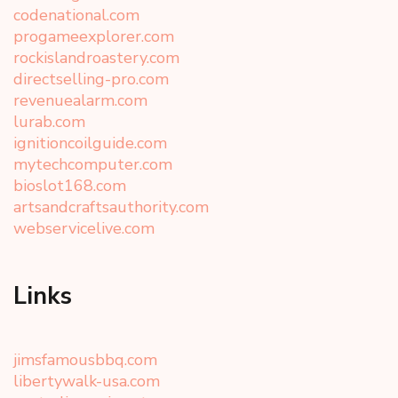
codenational.com
progameexplorer.com
rockislandroastery.com
directselling-pro.com
revenuealarm.com
lurab.com
ignitioncoilguide.com
mytechcomputer.com
bioslot168.com
artsandcraftsauthority.com
webservicelive.com
Links
jimsfamousbbq.com
libertywalk-usa.com