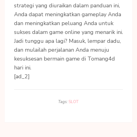
strategi yang diuraikan dalam panduan ini,
Anda dapat meningkatkan gameplay Anda
dan meningkatkan peluang Anda untuk
sukses dalam game online yang menarik ini.
Jadi tunggu apa lagi? Masuk, lempar dadu,
dan mulailah perjalanan Anda menuju
kesuksesan bermain game di Tomang4d
hari ini.
[ad_2]
Tags:
SLOT