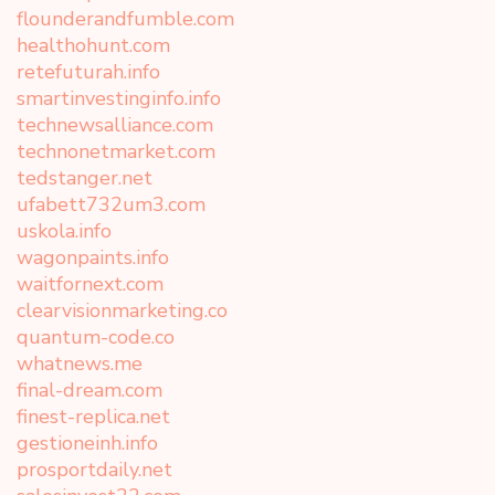
flounderandfumble.com
healthohunt.com
retefuturah.info
smartinvestinginfo.info
technewsalliance.com
technonetmarket.com
tedstanger.net
ufabett732um3.com
uskola.info
wagonpaints.info
waitfornext.com
clearvisionmarketing.co
quantum-code.co
whatnews.me
final-dream.com
finest-replica.net
gestioneinh.info
prosportdaily.net