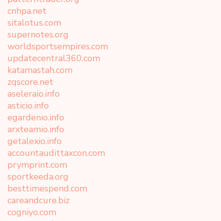
cnhpa.net
sitalotus.com
supernotes.org
worldsportsempires.com
updatecentral360.com
katamastah.com
zqscore.net
aseleraio.info
asticio.info
egardenio.info
arxteamio.info
getalexio.info
accountaudittaxcon.com
prymprint.com
sportkeeda.org
besttimespend.com
careandcure.biz
cogniyo.com