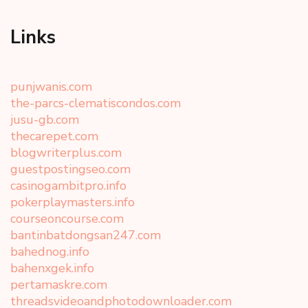
Links
punjwanis.com
the-parcs-clematiscondos.com
jusu-gb.com
thecarepet.com
blogwriterplus.com
guestpostingseo.com
casinogambitpro.info
pokerplaymasters.info
courseoncourse.com
bantinbatdongsan247.com
bahednog.info
bahenxgek.info
pertamaskre.com
threadsvideoandphotodownloader.com