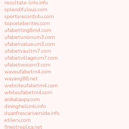
rezultate-loto.info
splendifulous.com
sportsrecords4u.com
topceleberites.com
ufabetting8m4.com
ufabetunionum3.com
ufabetvalueum3.com
ufabetvaultm7.com
ufabetvillageum7.com
ufabetvoicem3.com
waveufabetm4.com
wayang88.net
websiteufabetm4.com
whiteufabetm4.com
anikalappy.com
dininghelsinki.info
duanfrescariverside.info
etilerx.com
finestreplica.net