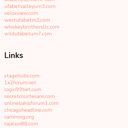
ufabetvalleyum3.com
veloxview.com
westufabetm3.com
whiskeybrothersllc.com
wildufabetum7.com
Links
stagehubs.com
1x2forum.net
login99bet.com
secretcourtesans.com
onlinebahisforum1.com
chicagoheadline.com
camming.org
rajalion88.com