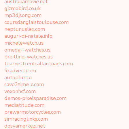
australiamovie.net
gizmobird.co.uk
mp3djsong.com
coursdanglaistoulouse.com
neptunuslex.com
auguri-di-natale.info
michelewatch.us
omega--watches.us
breitling-watches.us
tgarnettcentrallautoads.com
fixadvert.com
autopluz.co
save3time-c.com
vexonhcf.com
demos-pixelsparadise.com
mediatitude.com
prewarmotorcycles.com
simracinglinks.com
dosyamerkezi.net