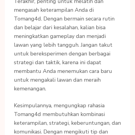
Terakhir, penting untuk melatih dan
mengasah keterampilan Anda di
Tomang4d. Dengan bermain secara rutin
dan belajar dari kesalahan, kalian bisa
meningkatkan gameplay dan menjadi
lawan yang lebih tangguh. Jangan takut
untuk bereksperimen dengan berbagai
strategi dan taktik, karena ini dapat
membantu Anda menemukan cara baru
untuk mengakali lawan dan meraih
kemenangan.
Kesimpulannya, mengungkap rahasia
Tomang4d membutuhkan kombinasi
keterampilan, strategi, keberuntungan, dan
komunikasi. Dengan mengikuti tip dan