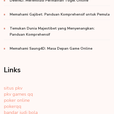
Dewi4D: Merevolusi Permainan Togel Online
Memahami Gajibet: Panduan Komprehensif untuk Pemula
Temukan Dunia Majestibet yang Menyenangkan:
Panduan Komprehensif
Memahami Saung4D: Masa Depan Game Online
Links
situs pkv
pkv games qq
poker online
pokerqq
bandar judi bola