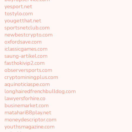
yesport.net
tostylo.com
yougetthat.net
sportsnetclub.com
newbestcrypto.com
oxfordsave.com
iclassicgames.com
saung-artikel.com
fasthokivip2.com
observersports.com
cryptominingplus.com
aquinoticiaspe.com
longhairedfrenchbulldog.com
lawyersforhire.co
businemarket.com
matahari88play.net
moneydescriptor.com
youthsmagazine.com