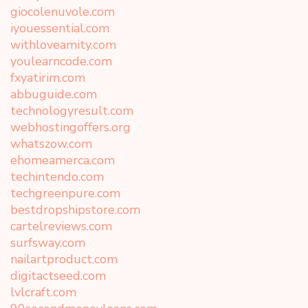
giocolenuvole.com
iyouessential.com
withloveamity.com
youlearncode.com
fxyatirim.com
abbuguide.com
technologyresult.com
webhostingoffers.org
whatszow.com
ehomeamerca.com
techintendo.com
techgreenpure.com
bestdropshipstore.com
cartelreviews.com
surfsway.com
nailartproduct.com
digitactseed.com
lvlcraft.com