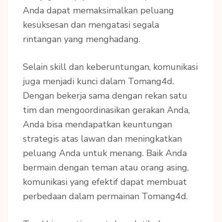
Anda dapat memaksimalkan peluang
kesuksesan dan mengatasi segala
rintangan yang menghadang.
Selain skill dan keberuntungan, komunikasi
juga menjadi kunci dalam Tomang4d.
Dengan bekerja sama dengan rekan satu
tim dan mengoordinasikan gerakan Anda,
Anda bisa mendapatkan keuntungan
strategis atas lawan dan meningkatkan
peluang Anda untuk menang. Baik Anda
bermain dengan teman atau orang asing,
komunikasi yang efektif dapat membuat
perbedaan dalam permainan Tomang4d.