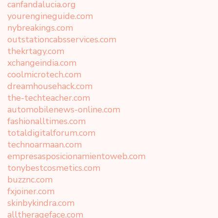
canfandalucia.org
yourengineguide.com
nybreakings.com
outstationcabsservices.com
thekrtagy.com
xchangeindia.com
coolmicrotech.com
dreamhousehack.com
the-techteacher.com
automobilenews-online.com
fashionalltimes.com
totaldigitalforum.com
technoarmaan.com
empresasposicionamientoweb.com
tonybestcosmetics.com
buzznc.com
fxjoiner.com
skinbykindra.com
alltherageface.com