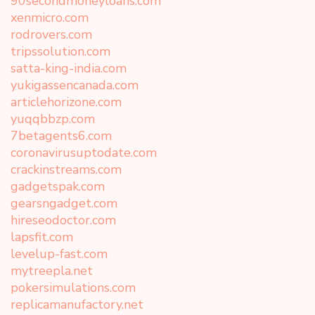
90secondmoneyloans.com
xenmicro.com
rodrovers.com
tripssolution.com
satta-king-india.com
yukigassencanada.com
articlehorizone.com
yuqqbbzp.com
7betagents6.com
coronavirusuptodate.com
crackinstreams.com
gadgetspak.com
gearsngadget.com
hireseodoctor.com
lapsfit.com
levelup-fast.com
mytreepla.net
pokersimulations.com
replicamanufactory.net