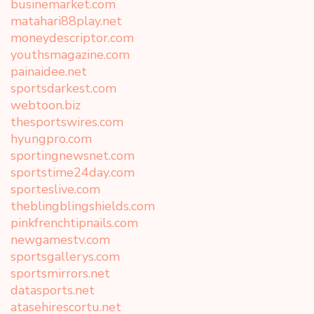
businemarket.com
matahari88play.net
moneydescriptor.com
youthsmagazine.com
painaidee.net
sportsdarkest.com
webtoon.biz
thesportswires.com
hyungpro.com
sportingnewsnet.com
sportstime24day.com
sporteslive.com
theblingblingshields.com
pinkfrenchtipnails.com
newgamestv.com
sportsgallerys.com
sportsmirrors.net
datasports.net
atasehirescortu.net