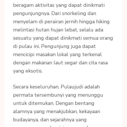
beragam aktivitas yang dapat dinikmati
pengunjungnya. Dari snorkeling dan
menyelam di perairan jernih hingga hiking
melintasi hutan hujan lebat, selalu ada
sesuatu yang dapat dinikmati semua orang
di pulau ini. Pengunjung juga dapat
mencicipi masakan lokal yang terkenal
dengan makanan laut segar dan cita rasa
yang eksotis.
Secara keseluruhan, Pulaujudi adalah
permata tersembunyi yang menunggu
untuk ditemukan. Dengan bentang
alamnya yang menakjubkan, kekayaan
budayanya, dan sejarahnya yang