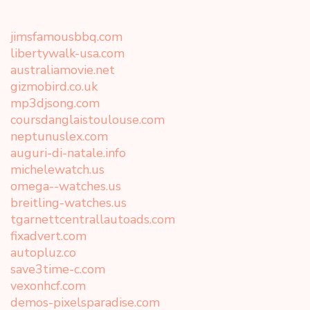
jimsfamousbbq.com
libertywalk-usa.com
australiamovie.net
gizmobird.co.uk
mp3djsong.com
coursdanglaistoulouse.com
neptunuslex.com
auguri-di-natale.info
michelewatch.us
omega--watches.us
breitling-watches.us
tgarnettcentrallautoads.com
fixadvert.com
autopluz.co
save3time-c.com
vexonhcf.com
demos-pixelsparadise.com