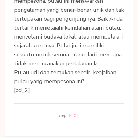
mempesona, pulau ini menawarkan
pengalaman yang benar-benar unik dan tak
terlupakan bagi pengunjungnya. Baik Anda
tertarik menjelajahi keindahan alam pulau,
menyelami budaya lokal, atau mempelajari
sejarah kunonya, Pulaujudi memiliki
sesuatu untuk semua orang. Jadi mengapa
tidak merencanakan perjalanan ke
Pulaujudi dan temukan sendiri keajaiban
pulau yang mempesona ini?
[ad_2]
Tags:
SLOT