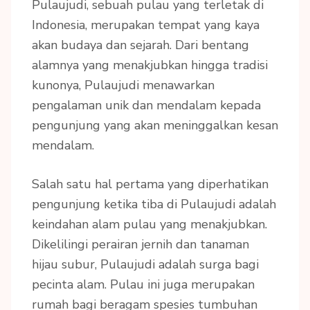
Pulaujudi, sebuah pulau yang terletak di
Indonesia, merupakan tempat yang kaya
akan budaya dan sejarah. Dari bentang
alamnya yang menakjubkan hingga tradisi
kunonya, Pulaujudi menawarkan
pengalaman unik dan mendalam kepada
pengunjung yang akan meninggalkan kesan
mendalam.
Salah satu hal pertama yang diperhatikan
pengunjung ketika tiba di Pulaujudi adalah
keindahan alam pulau yang menakjubkan.
Dikelilingi perairan jernih dan tanaman
hijau subur, Pulaujudi adalah surga bagi
pecinta alam. Pulau ini juga merupakan
rumah bagi beragam spesies tumbuhan