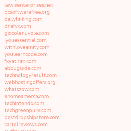
lewisenterprises.net
pcsoftwarefree.org
dailylinking.com
dnafyx.com
giocolenuvole.com
iyouessential.com
withloveamity.com
youlearncode.com
fxyatirim.com
abbuguide.com
technologyresult.com
webhostingoffers.org
whatszow.com
ehomeamerca.com
techintendo.com
techgreenpure.com
bestdropshipstore.com
cartelreviews.com