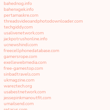
bahednog.info
bahenxgek.info
pertamaskre.com
threadsvideoandphotodownloader.com
techgiddy.com
usalivenetwork.com
jackpotrushonline.info
ucnewshindi.com
freecellphonedatabase.com
gamersrope.com
exellewebmedia.com
free-gamestop.com
sinbadtravels.com
ukmagzine.com
wareztech.org
usabestnetwork.com
jessepinkmanoutfit.com
umailsend.com
retarys.com