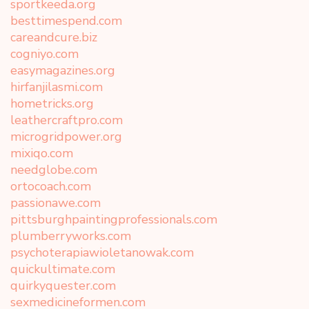
sportkeeda.org
besttimespend.com
careandcure.biz
cogniyo.com
easymagazines.org
hirfanjilasmi.com
hometricks.org
leathercraftpro.com
microgridpower.org
mixiqo.com
needglobe.com
ortocoach.com
passionawe.com
pittsburghpaintingprofessionals.com
plumberryworks.com
psychoterapiawioletanowak.com
quickultimate.com
quirkyquester.com
sexmedicineformen.com