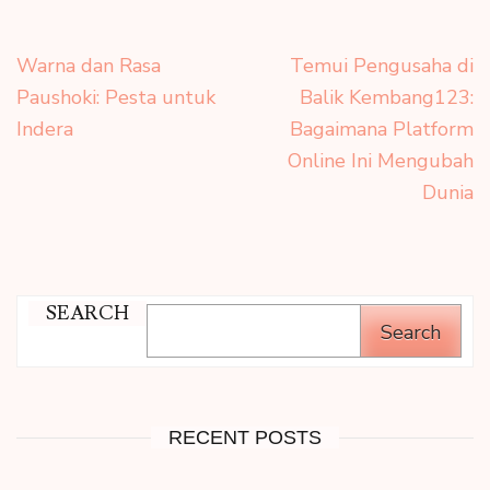
Post
Warna dan Rasa
Temui Pengusaha di
navigation
Paushoki: Pesta untuk
Balik Kembang123:
Indera
Bagaimana Platform
Online Ini Mengubah
Dunia
SEARCH
Search
RECENT POSTS