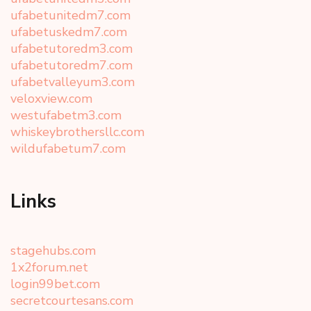
ufabetunitedm7.com
ufabetuskedm7.com
ufabetutoredm3.com
ufabetutoredm7.com
ufabetvalleyum3.com
veloxview.com
westufabetm3.com
whiskeybrothersllc.com
wildufabetum7.com
Links
stagehubs.com
1x2forum.net
login99bet.com
secretcourtesans.com