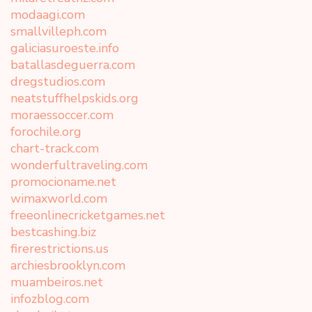
modaagi.com
smallvilleph.com
galiciasuroeste.info
batallasdeguerra.com
dregstudios.com
neatstuffhelpskids.org
moraessoccer.com
forochile.org
chart-track.com
wonderfultraveling.com
promocioname.net
wimaxworld.com
freeonlinecricketgames.net
bestcashing.biz
firerestrictions.us
archiesbrooklyn.com
muambeiros.net
infozblog.com