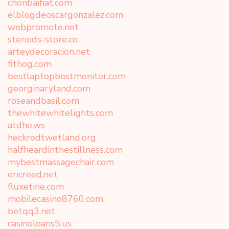
chonbaihat.com
elblogdeoscargonzalez.com
webpromote.net
steroids-store.co
arteydecoracion.net
fithog.com
bestlaptopbestmonitor.com
georginaryland.com
roseandbasil.com
thewhitewhitelights.com
atdhe.ws
heckrodtwetland.org
halfheardinthestillness.com
mybestmassagechair.com
ericreed.net
fluxetine.com
mobilecasino8760.com
betqq3.net
casinoloans5.us