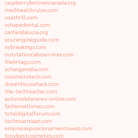
raspberryketonescanada.org
medihealthrules.com
usathrill.com
vshapedental.com
canfandalucia.org
yourengineguide.com
nybreakings.com
outstationcabsservices.com
thekrtagy.com
xchangeindia.com
coolmicrotech.com
dreamhousehack.com
the-techteacher.com
automobilenews-online.com
fashionalltimes.com
totaldigitalforum.com
technoarmaan.com
empresasposicionamientoweb.com
tonybestcosmetics.com