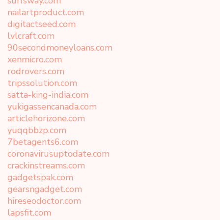
surfsway.com
nailartproduct.com
digitactseed.com
lvlcraft.com
90secondmoneyloans.com
xenmicro.com
rodrovers.com
tripssolution.com
satta-king-india.com
yukigassencanada.com
articlehorizone.com
yuqqbbzp.com
7betagents6.com
coronavirusuptodate.com
crackinstreams.com
gadgetspak.com
gearsngadget.com
hireseodoctor.com
lapsfit.com