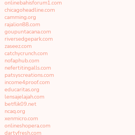
onlinebahisforum1.com
chicagoheadline.com
camming.org
rajalion88.com
goupuntacana.com
riversedgepark.com
zaseez.com
catchycrunch.com
nofaphub.com
nefertitingalls.com
patsyscreations.com
income4proof.com
educaritas.org
lensajelajah.com
betflik09.net
ncaq.org
xenmicro.com
onlineshopera.com
dartyfresh.com