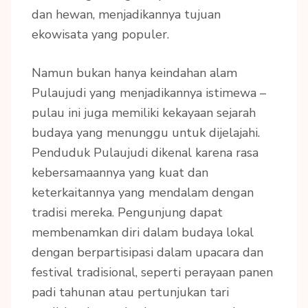
dan hewan, menjadikannya tujuan
ekowisata yang populer.
Namun bukan hanya keindahan alam
Pulaujudi yang menjadikannya istimewa –
pulau ini juga memiliki kekayaan sejarah
budaya yang menunggu untuk dijelajahi.
Penduduk Pulaujudi dikenal karena rasa
kebersamaannya yang kuat dan
keterkaitannya yang mendalam dengan
tradisi mereka. Pengunjung dapat
membenamkan diri dalam budaya lokal
dengan berpartisipasi dalam upacara dan
festival tradisional, seperti perayaan panen
padi tahunan atau pertunjukan tari