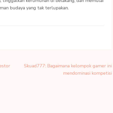
da, tinggalkan kerumunan di belakang, dan memulai
aman budaya yang tak terlupakan.
estor
Skuad777: Bagaimana kelompok gamer ini
mendominasi kompetisi