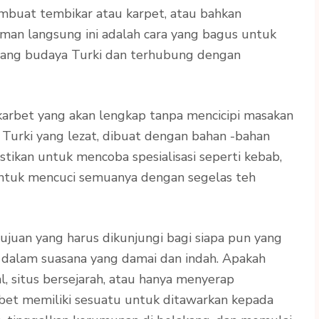
embuat tembikar atau karpet, atau bahkan
aman langsung ini adalah cara yang bagus untuk
ng budaya Turki dan terhubung dengan
akarbet yang akan lengkap tanpa mencicipi masakan
n Turki yang lezat, dibuat dengan bahan -bahan
stikan untuk mencoba spesialisasi seperti kebab,
 untuk mencuci semuanya dengan segelas teh
ujuan yang harus dikunjungi bagi siapa pun yang
 dalam suasana yang damai dan indah. Apakah
al, situs bersejarah, atau hanya menyerap
bet memiliki sesuatu untuk ditawarkan kepada