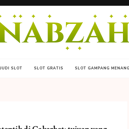
i dengan RTP Tertingg
uk peluang menang maksimal. Slot gacor ini menghadirkan hasil terbaik.
JUDI SLOT
SLOT GRATIS
SLOT GAMPANG MENAN
PG Soft