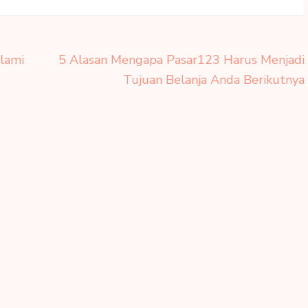
elami
5 Alasan Mengapa Pasar123 Harus Menjadi
Tujuan Belanja Anda Berikutnya