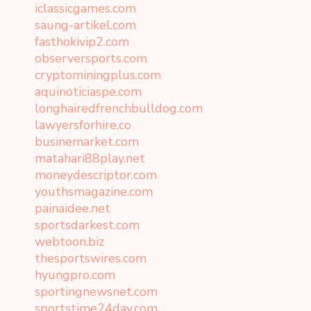
iclassicgames.com
saung-artikel.com
fasthokivip2.com
observersports.com
cryptominingplus.com
aquinoticiaspe.com
longhairedfrenchbulldog.com
lawyersforhire.co
businemarket.com
matahari88play.net
moneydescriptor.com
youthsmagazine.com
painaidee.net
sportsdarkest.com
webtoon.biz
thesportswires.com
hyungpro.com
sportingnewsnet.com
sportstime24day.com