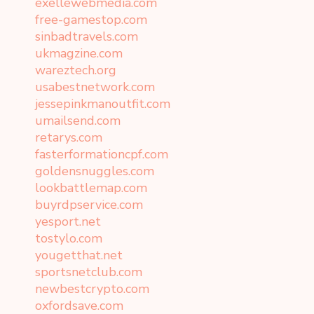
exellewebmedia.com
free-gamestop.com
sinbadtravels.com
ukmagzine.com
wareztech.org
usabestnetwork.com
jessepinkmanoutfit.com
umailsend.com
retarys.com
fasterformationcpf.com
goldensnuggles.com
lookbattlemap.com
buyrdpservice.com
yesport.net
tostylo.com
yougetthat.net
sportsnetclub.com
newbestcrypto.com
oxfordsave.com