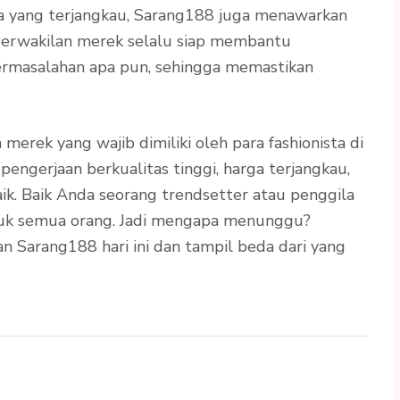
ga yang terjangkau, Sarang188 juga menawarkan
 Perwakilan merek selalu siap membantu
permasalahan apa pun, sehingga memastikan
merek yang wajib dimiliki oleh para fashionista di
pengerjaan berkualitas tinggi, harga terjangkau,
ik. Baik Anda seorang trendsetter atau penggila
tuk semua orang. Jadi mengapa menunggu?
n Sarang188 hari ini dan tampil beda dari yang