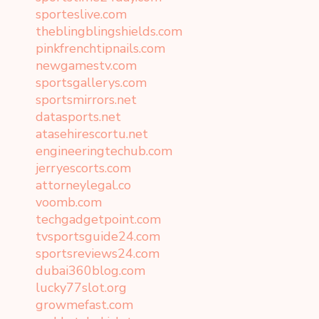
sporteslive.com
theblingblingshields.com
pinkfrenchtipnails.com
newgamestv.com
sportsgallerys.com
sportsmirrors.net
datasports.net
atasehirescortu.net
engineeringtechub.com
jerryescorts.com
attorneylegal.co
voomb.com
techgadgetpoint.com
tvsportsguide24.com
sportsreviews24.com
dubai360blog.com
lucky77slot.org
growmefast.com