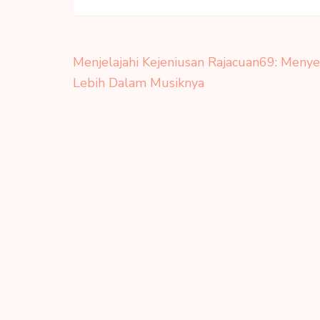
Post
Menjelajahi Kejeniusan Rajacuan69: Meny
navigation
Lebih Dalam Musiknya