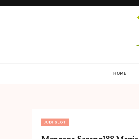
Skip
to
content
(Press
Enter)
Slot Gacor Hari In
Nikmati slot anti rungkat PG Soft hari ini dengan RTP tertinggi unt
HOME
JUDI SLOT