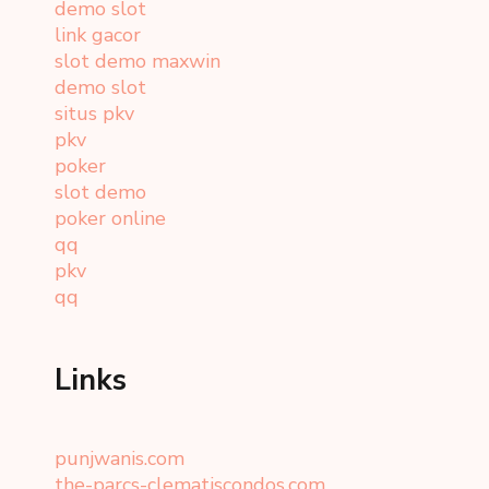
demo slot
link gacor
slot demo maxwin
demo slot
situs pkv
pkv
poker
slot demo
poker online
qq
pkv
qq
Links
punjwanis.com
the-parcs-clematiscondos.com