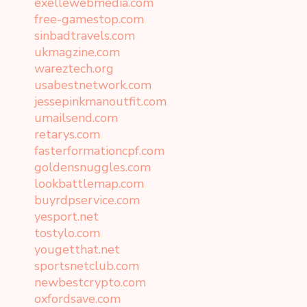
exellewebmedia.com
free-gamestop.com
sinbadtravels.com
ukmagzine.com
wareztech.org
usabestnetwork.com
jessepinkmanoutfit.com
umailsend.com
retarys.com
fasterformationcpf.com
goldensnuggles.com
lookbattlemap.com
buyrdpservice.com
yesport.net
tostylo.com
yougetthat.net
sportsnetclub.com
newbestcrypto.com
oxfordsave.com