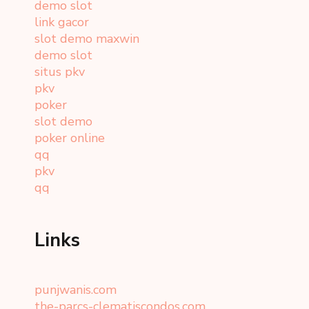
demo slot
link gacor
slot demo maxwin
demo slot
situs pkv
pkv
poker
slot demo
poker online
qq
pkv
qq
Links
punjwanis.com
the-parcs-clematiscondos.com