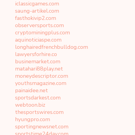
iclassicgames.com
saung-artikel.com
fasthokivip2.com
observersports.com
cryptominingplus.com
aquinoticiaspe.com
longhairedfrenchbulldog.com
lawyersforhire.co
businemarket.com
matahari88play.net
moneydescriptor.com
youthsmagazine.com
painaidee.net
sportsdarkest.com
webtoon.biz
thesportswires.com
hyungpro.com
sportingnewsnet.com
sportstime24day.com