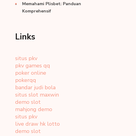
Memahami Plisbet: Panduan
Komprehensif
Links
situs pkv
pkv games qq
poker online
pokerqq
bandar judi bola
situs slot maxwin
demo slot
mahjong demo
situs pkv
live draw hk lotto
demo slot