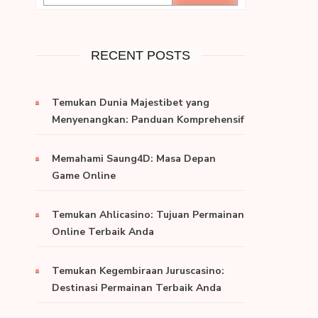
RECENT POSTS
Temukan Dunia Majestibet yang
Menyenangkan: Panduan Komprehensif
Memahami Saung4D: Masa Depan
Game Online
Temukan Ahlicasino: Tujuan Permainan
Online Terbaik Anda
Temukan Kegembiraan Juruscasino:
Destinasi Permainan Terbaik Anda