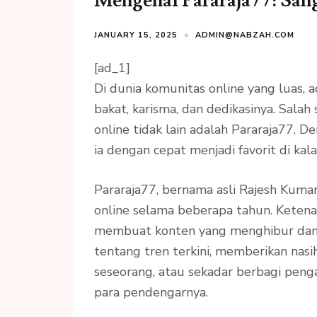
Mengenal Pararaja77: Sang
JANUARY 15, 2025
ADMIN@NABZAH.COM
[ad_1]
Di dunia komunitas online yang luas, a
bakat, karisma, dan dedikasinya. Sala
online tidak lain adalah Pararaja77. 
ia dengan cepat menjadi favorit di ka
Pararaja77, bernama asli Rajesh Kumar,
online selama beberapa tahun. Keten
membuat konten yang menghibur dan i
tentang tren terkini, memberikan nas
seseorang, atau sekadar berbagi peng
para pendengarnya.