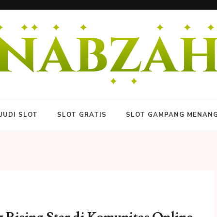
i dengan RTP Tertingg
uk peluang menang maksimal. Slot gacor ini menghadirkan hasil terbaik.
JUDI SLOT
SLOT GRATIS
SLOT GAMPANG MENAN
PG Soft