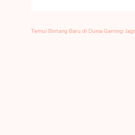
Post
Temui Bintang Baru di Dunia Gaming: Jag
navigation