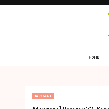
Skip
to
content
(Press
Enter)
Slot Gacor Hari In
Nikmati slot anti rungkat PG Soft hari ini dengan RTP tertinggi unt
HOME
JUDI SLOT