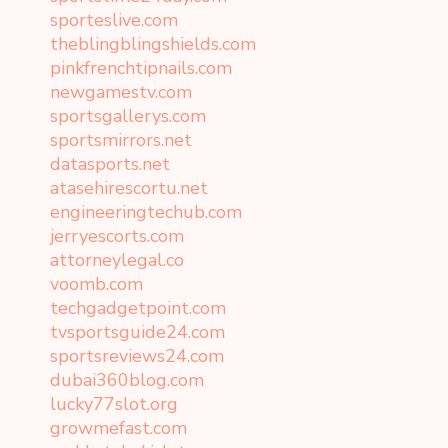
sporteslive.com
theblingblingshields.com
pinkfrenchtipnails.com
newgamestv.com
sportsgallerys.com
sportsmirrors.net
datasports.net
atasehirescortu.net
engineeringtechub.com
jerryescorts.com
attorneylegal.co
voomb.com
techgadgetpoint.com
tvsportsguide24.com
sportsreviews24.com
dubai360blog.com
lucky77slot.org
growmefast.com