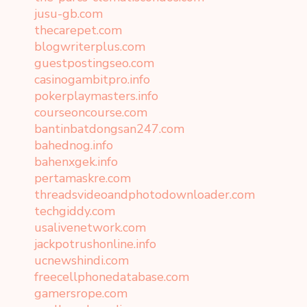
jusu-gb.com
thecarepet.com
blogwriterplus.com
guestpostingseo.com
casinogambitpro.info
pokerplaymasters.info
courseoncourse.com
bantinbatdongsan247.com
bahednog.info
bahenxgek.info
pertamaskre.com
threadsvideoandphotodownloader.com
techgiddy.com
usalivenetwork.com
jackpotrushonline.info
ucnewshindi.com
freecellphonedatabase.com
gamersrope.com