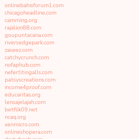
onlinebahisforum1.com
chicagoheadline.com
camming.org
rajalion88.com
goupuntacana.com
riversedgepark.com
zaseez.com
catchycrunch.com
nofaphub.com
nefertitingalls.com
patsyscreations.com
income4proof.com
educaritas.org
lensajelajah.com
betflik09.net
ncaq.org
xenmicro.com
onlineshopera.com