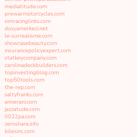
mediatitude.com
prewarmotorcycles.com
simracinglinks.com
dosyamerkezi.net
le-surrealisme.com
showcasebeauty.com
insurancepolicyexpert.com
statkeycompany.com
carolinadeckbuilders.com
topinvestingblog.com
top50tools.com
the-rep.com
saltyfranks.com
annerani.com
jazzatude.com
0022pa.com
zeroshare.info
bilesinc.com