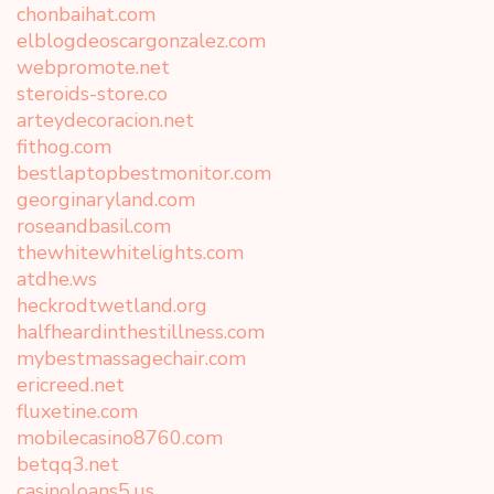
chonbaihat.com
elblogdeoscargonzalez.com
webpromote.net
steroids-store.co
arteydecoracion.net
fithog.com
bestlaptopbestmonitor.com
georginaryland.com
roseandbasil.com
thewhitewhitelights.com
atdhe.ws
heckrodtwetland.org
halfheardinthestillness.com
mybestmassagechair.com
ericreed.net
fluxetine.com
mobilecasino8760.com
betqq3.net
casinoloans5.us