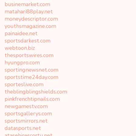
businemarket.com
matahari88play.net
moneydescriptor.com
youthsmagazine.com
painaidee.net
sportsdarkest.com
webtoon.biz
thesportswires.com
hyungpro.com
sportingnewsnet.com
sportstime24day.com
sporteslive.com
theblingblingshields.com
pinkfrenchtipnails.com
newgamestv.com
sportsgallerys.com
sportsmirrors.net
datasports.net
atasehirescortu.net