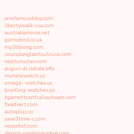
jimsfamousbbq.com
libertywalk-usa.com
australiamovie.net
gizmobird.co.uk
mp3djsong.com
coursdanglaistoulouse.com
neptunuslex.com
auguri-di-natale.info
michelewatch.us
omega--watches.us
breitling-watches.us
tgarnettcentrallautoads.com
fixadvert.com
autopluz.co
save3time-c.com
vexonhcf.com
demos-pixelsparadise.com