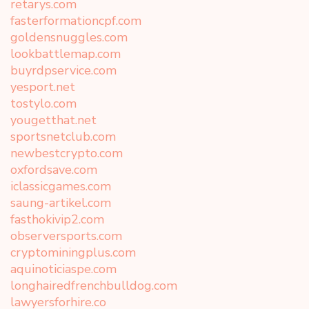
retarys.com
fasterformationcpf.com
goldensnuggles.com
lookbattlemap.com
buyrdpservice.com
yesport.net
tostylo.com
yougetthat.net
sportsnetclub.com
newbestcrypto.com
oxfordsave.com
iclassicgames.com
saung-artikel.com
fasthokivip2.com
observersports.com
cryptominingplus.com
aquinoticiaspe.com
longhairedfrenchbulldog.com
lawyersforhire.co