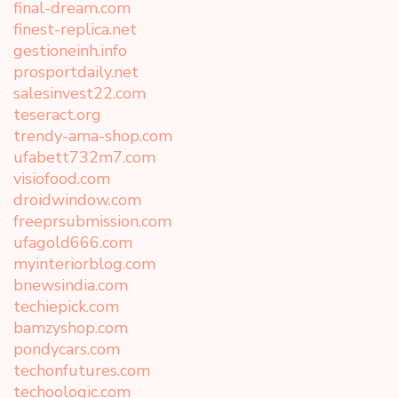
final-dream.com
finest-replica.net
gestioneinh.info
prosportdaily.net
salesinvest22.com
teseract.org
trendy-ama-shop.com
ufabett732m7.com
visiofood.com
droidwindow.com
freeprsubmission.com
ufagold666.com
myinteriorblog.com
bnewsindia.com
techiepick.com
bamzyshop.com
pondycars.com
techonfutures.com
techoologic.com