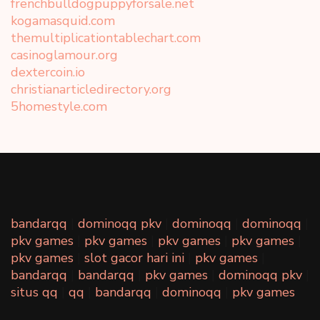
frenchbulldogpuppyforsale.net
kogamasquid.com
themultiplicationtablechart.com
casinoglamour.org
dextercoin.io
christianarticledirectory.org
5homestyle.com
bandarqq
|
dominoqq pkv
|
dominoqq
|
dominoqq
|
pkv games
|
pkv games
|
pkv games
|
pkv games
|
pkv games
|
slot gacor hari ini
|
pkv games
|
bandarqq
|
bandarqq
|
pkv games
|
dominoqq pkv
|
situs qq
|
qq
|
bandarqq
|
dominoqq
|
pkv games