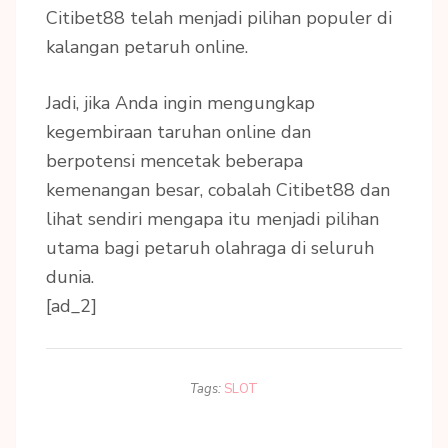
Citibet88 telah menjadi pilihan populer di
kalangan petaruh online.
Jadi, jika Anda ingin mengungkap
kegembiraan taruhan online dan
berpotensi mencetak beberapa
kemenangan besar, cobalah Citibet88 dan
lihat sendiri mengapa itu menjadi pilihan
utama bagi petaruh olahraga di seluruh
dunia.
[ad_2]
Tags:
SLOT