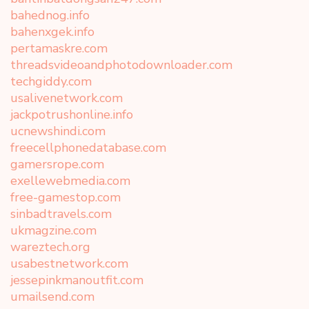
bahednog.info
bahenxgek.info
pertamaskre.com
threadsvideoandphotodownloader.com
techgiddy.com
usalivenetwork.com
jackpotrushonline.info
ucnewshindi.com
freecellphonedatabase.com
gamersrope.com
exellewebmedia.com
free-gamestop.com
sinbadtravels.com
ukmagzine.com
wareztech.org
usabestnetwork.com
jessepinkmanoutfit.com
umailsend.com