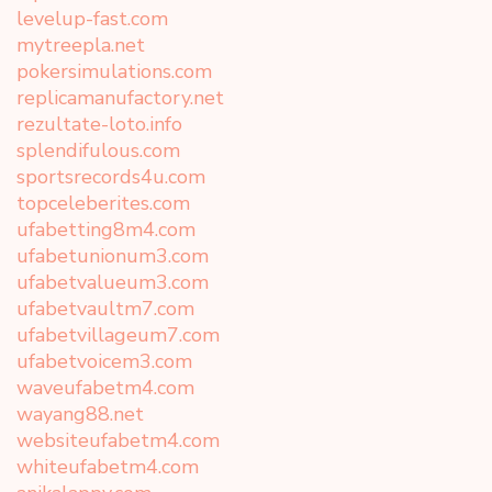
levelup-fast.com
mytreepla.net
pokersimulations.com
replicamanufactory.net
rezultate-loto.info
splendifulous.com
sportsrecords4u.com
topceleberites.com
ufabetting8m4.com
ufabetunionum3.com
ufabetvalueum3.com
ufabetvaultm7.com
ufabetvillageum7.com
ufabetvoicem3.com
waveufabetm4.com
wayang88.net
websiteufabetm4.com
whiteufabetm4.com