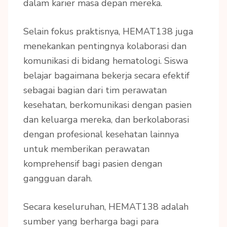
dalam karier masa depan mereka.
Selain fokus praktisnya, HEMAT138 juga
menekankan pentingnya kolaborasi dan
komunikasi di bidang hematologi. Siswa
belajar bagaimana bekerja secara efektif
sebagai bagian dari tim perawatan
kesehatan, berkomunikasi dengan pasien
dan keluarga mereka, dan berkolaborasi
dengan profesional kesehatan lainnya
untuk memberikan perawatan
komprehensif bagi pasien dengan
gangguan darah.
Secara keseluruhan, HEMAT138 adalah
sumber yang berharga bagi para