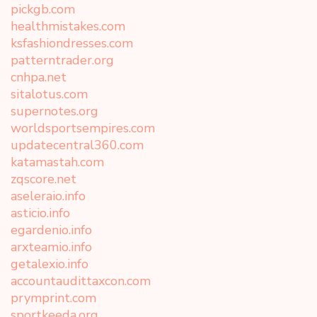
pickgb.com
healthmistakes.com
ksfashiondresses.com
patterntrader.org
cnhpa.net
sitalotus.com
supernotes.org
worldsportsempires.com
updatecentral360.com
katamastah.com
zqscore.net
aseleraio.info
asticio.info
egardenio.info
arxteamio.info
getalexio.info
accountaudittaxcon.com
prymprint.com
sportkeeda.org