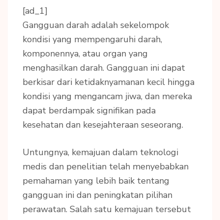
[ad_1]
Gangguan darah adalah sekelompok
kondisi yang mempengaruhi darah,
komponennya, atau organ yang
menghasilkan darah. Gangguan ini dapat
berkisar dari ketidaknyamanan kecil hingga
kondisi yang mengancam jiwa, dan mereka
dapat berdampak signifikan pada
kesehatan dan kesejahteraan seseorang.
Untungnya, kemajuan dalam teknologi
medis dan penelitian telah menyebabkan
pemahaman yang lebih baik tentang
gangguan ini dan peningkatan pilihan
perawatan. Salah satu kemajuan tersebut