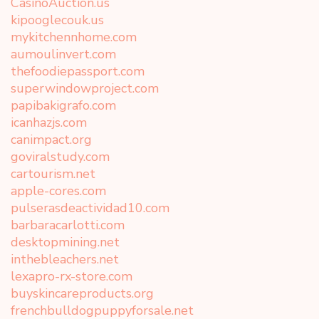
CasinoAuction.us
kipooglecouk.us
mykitchennhome.com
aumoulinvert.com
thefoodiepassport.com
superwindowproject.com
papibakigrafo.com
icanhazjs.com
canimpact.org
goviralstudy.com
cartourism.net
apple-cores.com
pulserasdeactividad10.com
barbaracarlotti.com
desktopmining.net
inthebleachers.net
lexapro-rx-store.com
buyskincareproducts.org
frenchbulldogpuppyforsale.net