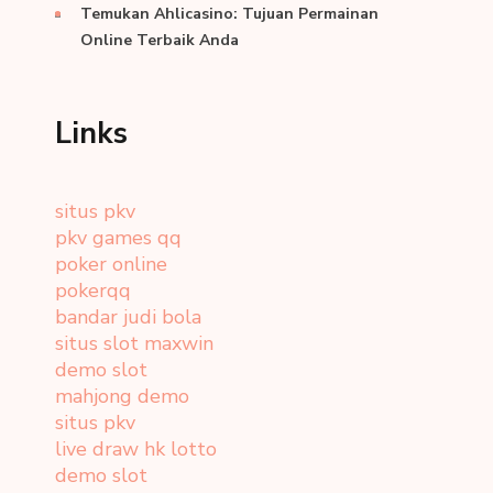
Temukan Ahlicasino: Tujuan Permainan
Online Terbaik Anda
Links
situs pkv
pkv games qq
poker online
pokerqq
bandar judi bola
situs slot maxwin
demo slot
mahjong demo
situs pkv
live draw hk lotto
demo slot