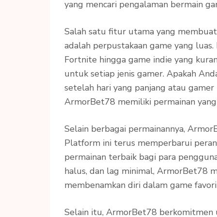
yang mencari pengalaman bermain gam
Salah satu fitur utama yang membuat
adalah perpustakaan game yang luas. D
Fortnite hingga game indie yang kur
untuk setiap jenis gamer. Apakah Anda
setelah hari yang panjang atau gamer
ArmorBet78 memiliki permainan yang
Selain berbagai permainannya, Armor
Platform ini terus memperbarui per
permainan terbaik bagi para pengguna
halus, dan lag minimal, ArmorBet78
membenamkan diri dalam game favori
Selain itu, ArmorBet78 berkomitmen