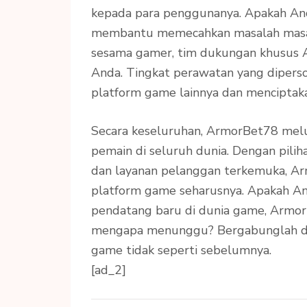
kepada para penggunanya. Apakah And
membantu memecahkan masalah masala
sesama gamer, tim dukungan khusus 
Anda. Tingkat perawatan yang diperso
platform game lainnya dan menciptak
Secara keseluruhan, ArmorBet78 mel
pemain di seluruh dunia. Dengan pili
dan layanan pelanggan terkemuka, A
platform game seharusnya. Apakah An
pendatang baru di dunia game, Armor
mengapa menunggu? Bergabunglah den
game tidak seperti sebelumnya.
[ad_2]