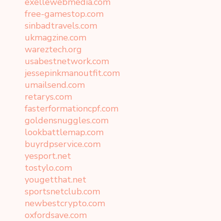
exellewebmedia.com
free-gamestop.com
sinbadtravels.com
ukmagzine.com
wareztech.org
usabestnetwork.com
jessepinkmanoutfit.com
umailsend.com
retarys.com
fasterformationcpf.com
goldensnuggles.com
lookbattlemap.com
buyrdpservice.com
yesport.net
tostylo.com
yougetthat.net
sportsnetclub.com
newbestcrypto.com
oxfordsave.com