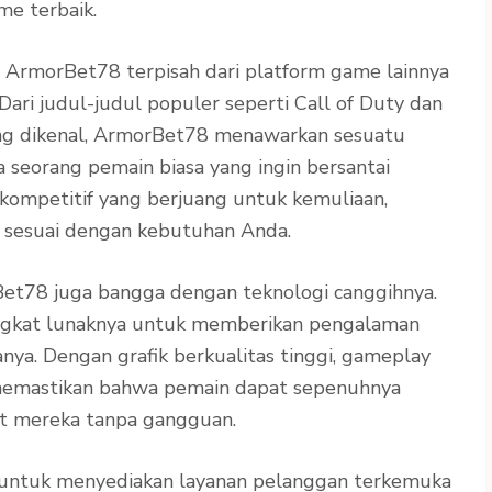
e terbaik.
 ArmorBet78 terpisah dari platform game lainnya
ari judul-judul populer seperti Call of Duty dan
ang dikenal, ArmorBet78 menawarkan sesuatu
 seorang pemain biasa yang ingin bersantai
 kompetitif yang berjuang untuk kemuliaan,
 sesuai dengan kebutuhan Anda.
Bet78 juga bangga dengan teknologi canggihnya.
angkat lunaknya untuk memberikan pengalaman
nya. Dengan grafik berkualitas tinggi, gameplay
 memastikan bahwa pemain dapat sepenuhnya
t mereka tanpa gangguan.
 untuk menyediakan layanan pelanggan terkemuka