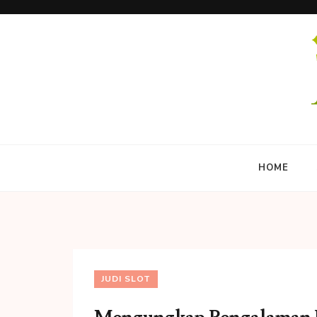
Skip
to
content
(Press
Enter)
Slot Gacor Hari In
Nikmati slot anti rungkat PG Soft hari ini dengan RTP tertinggi unt
HOME
JUDI SLOT