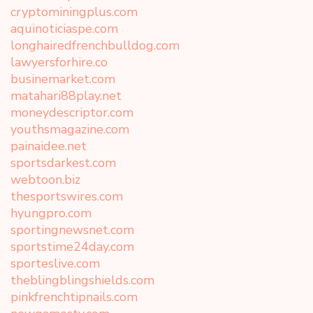
cryptominingplus.com
aquinoticiaspe.com
longhairedfrenchbulldog.com
lawyersforhire.co
businemarket.com
matahari88play.net
moneydescriptor.com
youthsmagazine.com
painaidee.net
sportsdarkest.com
webtoon.biz
thesportswires.com
hyungpro.com
sportingnewsnet.com
sportstime24day.com
sporteslive.com
theblingblingshields.com
pinkfrenchtipnails.com