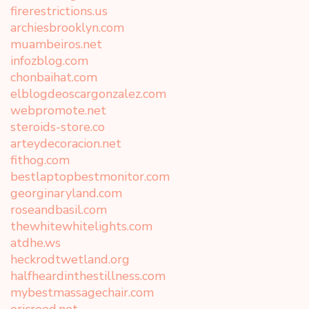
firerestrictions.us
archiesbrooklyn.com
muambeiros.net
infozblog.com
chonbaihat.com
elblogdeoscargonzalez.com
webpromote.net
steroids-store.co
arteydecoracion.net
fithog.com
bestlaptopbestmonitor.com
georginaryland.com
roseandbasil.com
thewhitewhitelights.com
atdhe.ws
heckrodtwetland.org
halfheardinthestillness.com
mybestmassagechair.com
ericreed.net