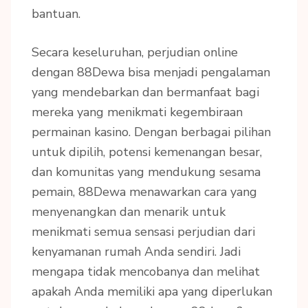
bantuan.
Secara keseluruhan, perjudian online
dengan 88Dewa bisa menjadi pengalaman
yang mendebarkan dan bermanfaat bagi
mereka yang menikmati kegembiraan
permainan kasino. Dengan berbagai pilihan
untuk dipilih, potensi kemenangan besar,
dan komunitas yang mendukung sesama
pemain, 88Dewa menawarkan cara yang
menyenangkan dan menarik untuk
menikmati semua sensasi perjudian dari
kenyamanan rumah Anda sendiri. Jadi
mengapa tidak mencobanya dan melihat
apakah Anda memiliki apa yang diperlukan