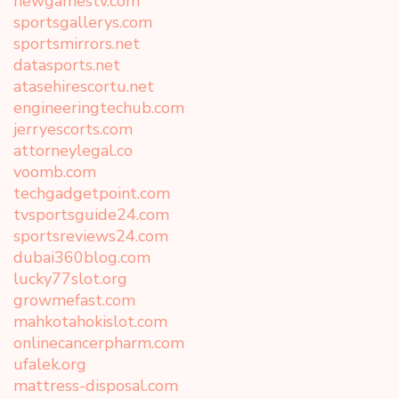
newgamestv.com
sportsgallerys.com
sportsmirrors.net
datasports.net
atasehirescortu.net
engineeringtechub.com
jerryescorts.com
attorneylegal.co
voomb.com
techgadgetpoint.com
tvsportsguide24.com
sportsreviews24.com
dubai360blog.com
lucky77slot.org
growmefast.com
mahkotahokislot.com
onlinecancerpharm.com
ufalek.org
mattress-disposal.com