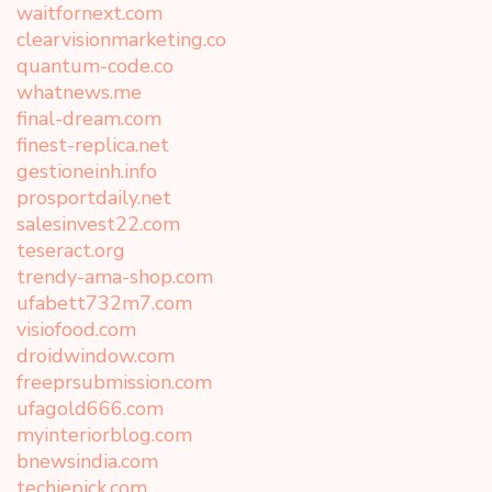
waitfornext.com
clearvisionmarketing.co
quantum-code.co
whatnews.me
final-dream.com
finest-replica.net
gestioneinh.info
prosportdaily.net
salesinvest22.com
teseract.org
trendy-ama-shop.com
ufabett732m7.com
visiofood.com
droidwindow.com
freeprsubmission.com
ufagold666.com
myinteriorblog.com
bnewsindia.com
techiepick.com