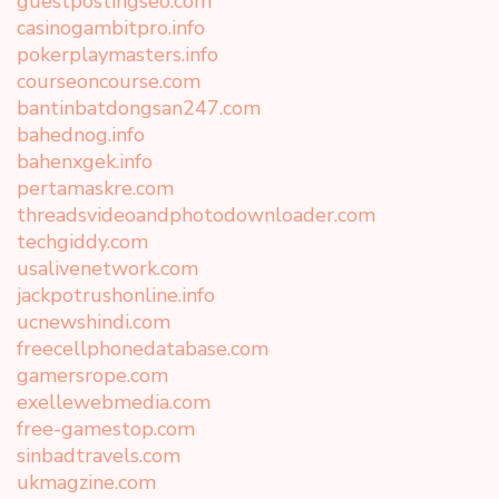
guestpostingseo.com
casinogambitpro.info
pokerplaymasters.info
courseoncourse.com
bantinbatdongsan247.com
bahednog.info
bahenxgek.info
pertamaskre.com
threadsvideoandphotodownloader.com
techgiddy.com
usalivenetwork.com
jackpotrushonline.info
ucnewshindi.com
freecellphonedatabase.com
gamersrope.com
exellewebmedia.com
free-gamestop.com
sinbadtravels.com
ukmagzine.com