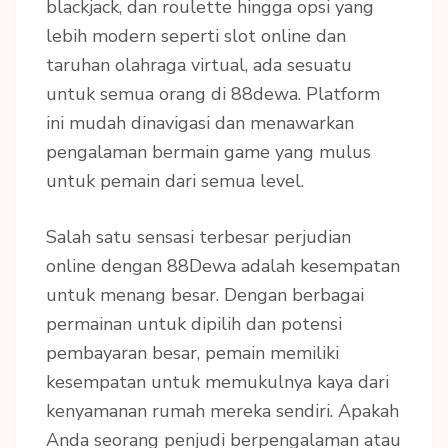
blackjack, dan roulette hingga opsi yang
lebih modern seperti slot online dan
taruhan olahraga virtual, ada sesuatu
untuk semua orang di 88dewa. Platform
ini mudah dinavigasi dan menawarkan
pengalaman bermain game yang mulus
untuk pemain dari semua level.
Salah satu sensasi terbesar perjudian
online dengan 88Dewa adalah kesempatan
untuk menang besar. Dengan berbagai
permainan untuk dipilih dan potensi
pembayaran besar, pemain memiliki
kesempatan untuk memukulnya kaya dari
kenyamanan rumah mereka sendiri. Apakah
Anda seorang penjudi berpengalaman atau