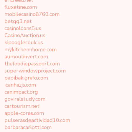
fluxetine.com
mobilecasino8760.com
betqq3.net
casinoloans5.us
CasinoAuction.us
kipooglecouk.us
mykitchennhome.com
aumoulinvert.com
thefoodiepassport.com
superwindowproject.com
papibakigrafo.com
icanhazjs.com
canimpact.org
goviralstudy.com
cartourism.net
apple-cores.com
pulserasdeactividad10.com
barbaracarlotti.com