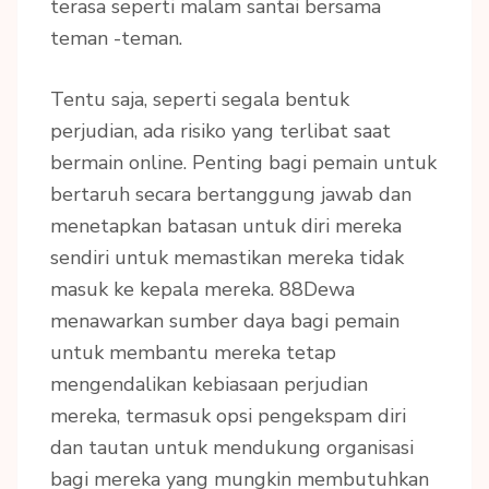
terasa seperti malam santai bersama
teman -teman.
Tentu saja, seperti segala bentuk
perjudian, ada risiko yang terlibat saat
bermain online. Penting bagi pemain untuk
bertaruh secara bertanggung jawab dan
menetapkan batasan untuk diri mereka
sendiri untuk memastikan mereka tidak
masuk ke kepala mereka. 88Dewa
menawarkan sumber daya bagi pemain
untuk membantu mereka tetap
mengendalikan kebiasaan perjudian
mereka, termasuk opsi pengekspam diri
dan tautan untuk mendukung organisasi
bagi mereka yang mungkin membutuhkan