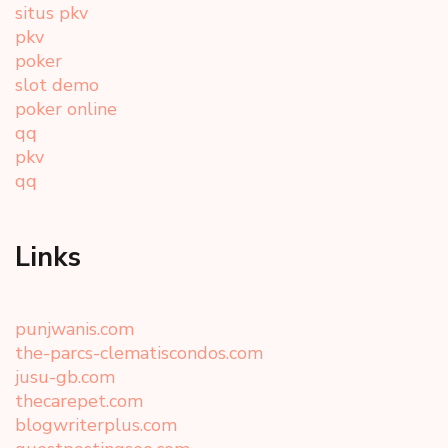
situs pkv
pkv
poker
slot demo
poker online
qq
pkv
qq
Links
punjwanis.com
the-parcs-clematiscondos.com
jusu-gb.com
thecarepet.com
blogwriterplus.com