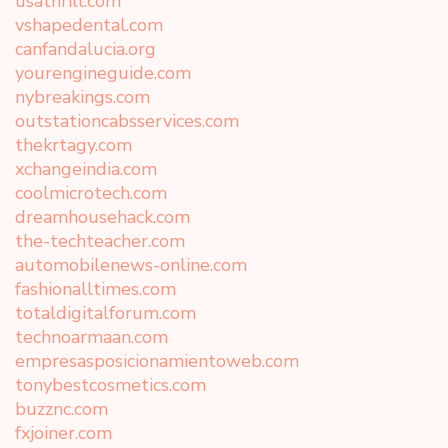
usathrill.com
vshapedental.com
canfandalucia.org
yourengineguide.com
nybreakings.com
outstationcabsservices.com
thekrtagy.com
xchangeindia.com
coolmicrotech.com
dreamhousehack.com
the-techteacher.com
automobilenews-online.com
fashionalltimes.com
totaldigitalforum.com
technoarmaan.com
empresasposicionamientoweb.com
tonybestcosmetics.com
buzznc.com
fxjoiner.com