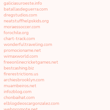
galiciasuroeste.info
batallasdeguerra.com
dregstudios.com
neatstuffhelpskids.org
moraessoccer.com
forochile.org
chart-track.com
wonderfultraveling.com
promocioname.net
wimaxworld.com
freeonlinecricketgames.net
bestcashing.biz
firerestrictions.us
archiesbrooklyn.com
muambeiros.net
infozblog.com
chonbaihat.com
elblogdeoscargonzalez.com
webpromote.net