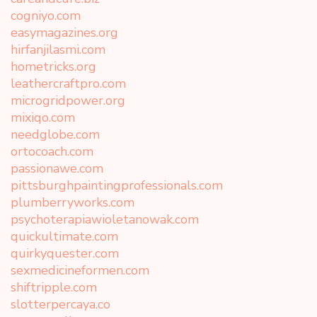
cogniyo.com
easymagazines.org
hirfanjilasmi.com
hometricks.org
leathercraftpro.com
microgridpower.org
mixiqo.com
needglobe.com
ortocoach.com
passionawe.com
pittsburghpaintingprofessionals.com
plumberryworks.com
psychoterapiawioletanowak.com
quickultimate.com
quirkyquester.com
sexmedicineformen.com
shiftripple.com
slotterpercaya.co