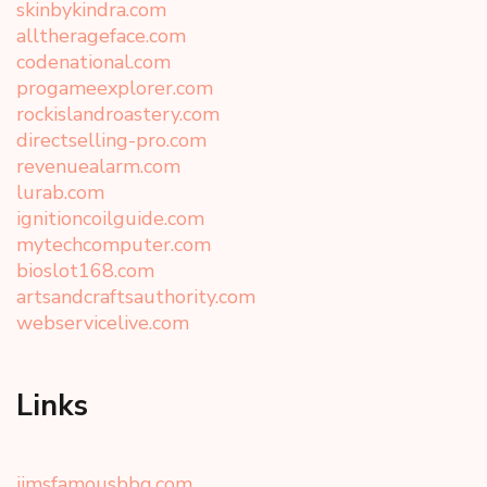
skinbykindra.com
alltherageface.com
codenational.com
progameexplorer.com
rockislandroastery.com
directselling-pro.com
revenuealarm.com
lurab.com
ignitioncoilguide.com
mytechcomputer.com
bioslot168.com
artsandcraftsauthority.com
webservicelive.com
Links
jimsfamousbbq.com