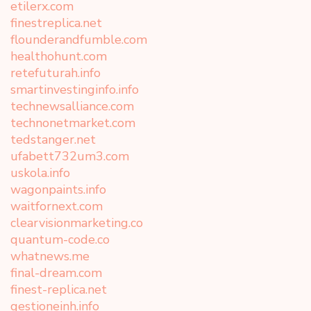
etilerx.com
finestreplica.net
flounderandfumble.com
healthohunt.com
retefuturah.info
smartinvestinginfo.info
technewsalliance.com
technonetmarket.com
tedstanger.net
ufabett732um3.com
uskola.info
wagonpaints.info
waitfornext.com
clearvisionmarketing.co
quantum-code.co
whatnews.me
final-dream.com
finest-replica.net
gestioneinh.info