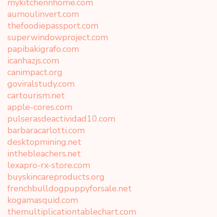
mykitchennhome.com
aumoulinvert.com
thefoodiepassport.com
superwindowproject.com
papibakigrafo.com
icanhazjs.com
canimpact.org
goviralstudy.com
cartourism.net
apple-cores.com
pulserasdeactividad10.com
barbaracarlotti.com
desktopmining.net
inthebleachers.net
lexapro-rx-store.com
buyskincareproducts.org
frenchbulldogpuppyforsale.net
kogamasquid.com
themultiplicationtablechart.com