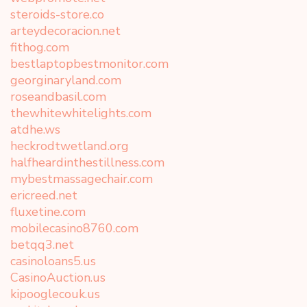
steroids-store.co
arteydecoracion.net
fithog.com
bestlaptopbestmonitor.com
georginaryland.com
roseandbasil.com
thewhitewhitelights.com
atdhe.ws
heckrodtwetland.org
halfheardinthestillness.com
mybestmassagechair.com
ericreed.net
fluxetine.com
mobilecasino8760.com
betqq3.net
casinoloans5.us
CasinoAuction.us
kipooglecouk.us