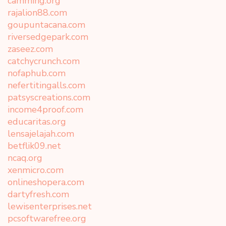
camming.org
rajalion88.com
goupuntacana.com
riversedgepark.com
zaseez.com
catchycrunch.com
nofaphub.com
nefertitingalls.com
patsyscreations.com
income4proof.com
educaritas.org
lensajelajah.com
betflik09.net
ncaq.org
xenmicro.com
onlineshopera.com
dartyfresh.com
lewisenterprises.net
pcsoftwarefree.org