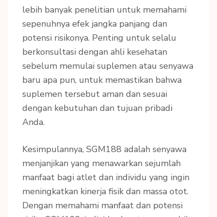
lebih banyak penelitian untuk memahami
sepenuhnya efek jangka panjang dan
potensi risikonya. Penting untuk selalu
berkonsultasi dengan ahli kesehatan
sebelum memulai suplemen atau senyawa
baru apa pun, untuk memastikan bahwa
suplemen tersebut aman dan sesuai
dengan kebutuhan dan tujuan pribadi
Anda.
Kesimpulannya, SGM188 adalah senyawa
menjanjikan yang menawarkan sejumlah
manfaat bagi atlet dan individu yang ingin
meningkatkan kinerja fisik dan massa otot.
Dengan memahami manfaat dan potensi