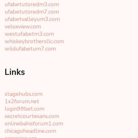
ufabetutoredm3.com
ufabetutoredm7.com
ufabetvalleyum3.com
veloxview.com
westufabetm3.com
whiskeybrothersllc.com
wildufabetum7.com
Links
stagehubs.com
1x2forum.net
login99bet.com
secretcourtesans.com
onlinebahisforum1.com
chicagoheadline.com