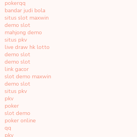
pokerqq
bandar judi bola
situs slot maxwin
demo slot
mahjong demo
situs pkv
live draw hk lotto
demo slot
demo slot
link gacor
slot demo maxwin
demo slot
situs pkv
pkv
poker
slot demo
poker online
qq
pkv