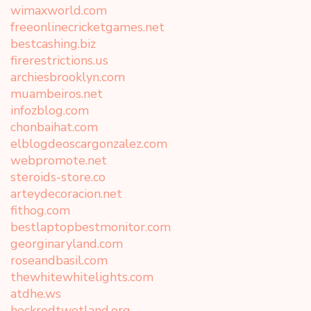
wimaxworld.com
freeonlinecricketgames.net
bestcashing.biz
firerestrictions.us
archiesbrooklyn.com
muambeiros.net
infozblog.com
chonbaihat.com
elblogdeoscargonzalez.com
webpromote.net
steroids-store.co
arteydecoracion.net
fithog.com
bestlaptopbestmonitor.com
georginaryland.com
roseandbasil.com
thewhitewhitelights.com
atdhe.ws
heckrodtwetland.org