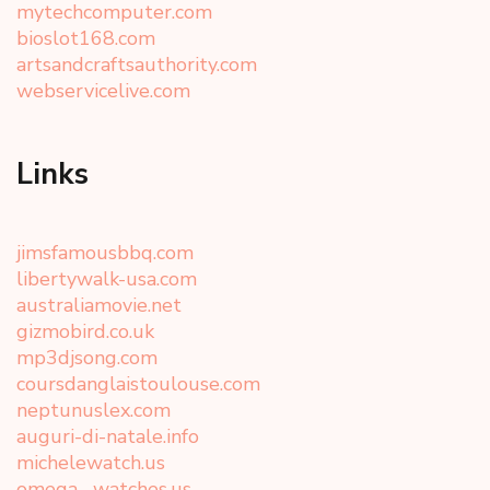
mytechcomputer.com
bioslot168.com
artsandcraftsauthority.com
webservicelive.com
Links
jimsfamousbbq.com
libertywalk-usa.com
australiamovie.net
gizmobird.co.uk
mp3djsong.com
coursdanglaistoulouse.com
neptunuslex.com
auguri-di-natale.info
michelewatch.us
omega--watches.us