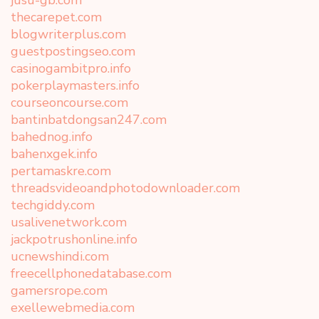
thecarepet.com
blogwriterplus.com
guestpostingseo.com
casinogambitpro.info
pokerplaymasters.info
courseoncourse.com
bantinbatdongsan247.com
bahednog.info
bahenxgek.info
pertamaskre.com
threadsvideoandphotodownloader.com
techgiddy.com
usalivenetwork.com
jackpotrushonline.info
ucnewshindi.com
freecellphonedatabase.com
gamersrope.com
exellewebmedia.com