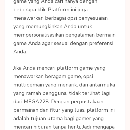
game yang Anda cari hanya dengan
beberapa klik. Platform ini juga
menawarkan berbagai opsi penyesuaian,
yang memungkinkan Anda untuk
mempersonalisasikan pengalaman bermain
game Anda agar sesuai dengan preferensi
Anda.
Jika Anda mencari platform game yang
menawarkan beragam game, opsi
multipemain yang menarik, dan antarmuka
yang ramah pengguna, tidak terlihat lagi
dari MEGA228. Dengan perpustakaan
permainan dan fitur yang luas, platform ini
adalah tujuan utama bagi gamer yang
mencari hiburan tanpa henti. Jadi mengapa