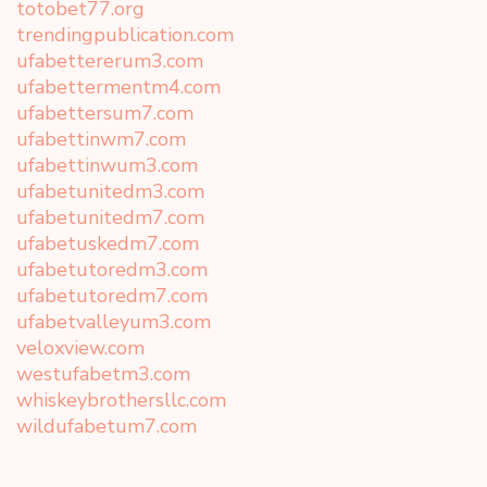
totobet77.org
trendingpublication.com
ufabettererum3.com
ufabettermentm4.com
ufabettersum7.com
ufabettinwm7.com
ufabettinwum3.com
ufabetunitedm3.com
ufabetunitedm7.com
ufabetuskedm7.com
ufabetutoredm3.com
ufabetutoredm7.com
ufabetvalleyum3.com
veloxview.com
westufabetm3.com
whiskeybrothersllc.com
wildufabetum7.com