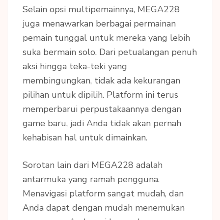
Selain opsi multipemainnya, MEGA228
juga menawarkan berbagai permainan
pemain tunggal untuk mereka yang lebih
suka bermain solo. Dari petualangan penuh
aksi hingga teka-teki yang
membingungkan, tidak ada kekurangan
pilihan untuk dipilih. Platform ini terus
memperbarui perpustakaannya dengan
game baru, jadi Anda tidak akan pernah
kehabisan hal untuk dimainkan.
Sorotan lain dari MEGA228 adalah
antarmuka yang ramah pengguna.
Menavigasi platform sangat mudah, dan
Anda dapat dengan mudah menemukan