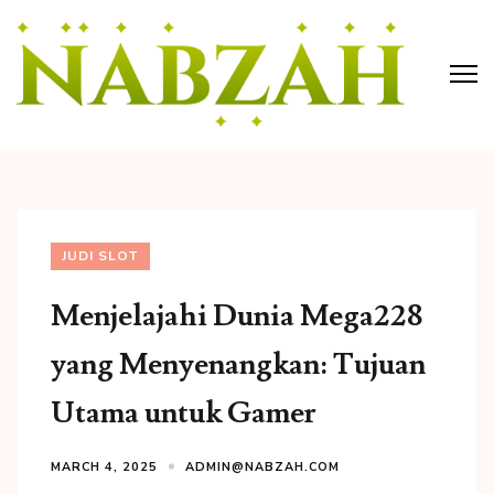
Skip
to
content
(Press
Slot Gacor Hari Ini dengan RTP
Nikmati slot anti rungkat PG Soft hari ini dengan
Enter)
RTP tertinggi untuk peluang menang maksimal.
Tertinggi, Slot Anti Rungkat PG
Slot gacor ini menghadirkan hasil terbaik.
Soft
JUDI SLOT
Menjelajahi Dunia Mega228
yang Menyenangkan: Tujuan
Utama untuk Gamer
MARCH 4, 2025
ADMIN@NABZAH.COM