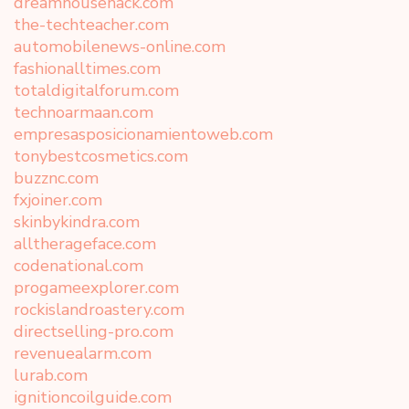
dreamhousehack.com
the-techteacher.com
automobilenews-online.com
fashionalltimes.com
totaldigitalforum.com
technoarmaan.com
empresasposicionamientoweb.com
tonybestcosmetics.com
buzznc.com
fxjoiner.com
skinbykindra.com
alltherageface.com
codenational.com
progameexplorer.com
rockislandroastery.com
directselling-pro.com
revenuealarm.com
lurab.com
ignitioncoilguide.com