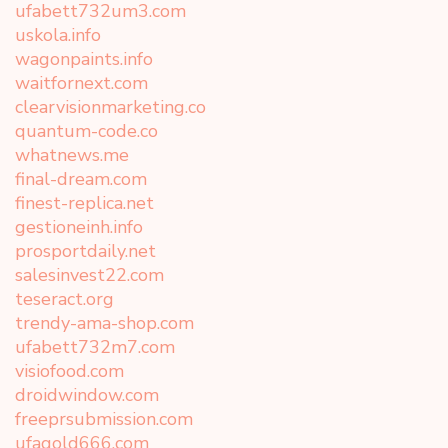
ufabett732um3.com
uskola.info
wagonpaints.info
waitfornext.com
clearvisionmarketing.co
quantum-code.co
whatnews.me
final-dream.com
finest-replica.net
gestioneinh.info
prosportdaily.net
salesinvest22.com
teseract.org
trendy-ama-shop.com
ufabett732m7.com
visiofood.com
droidwindow.com
freeprsubmission.com
ufagold666.com