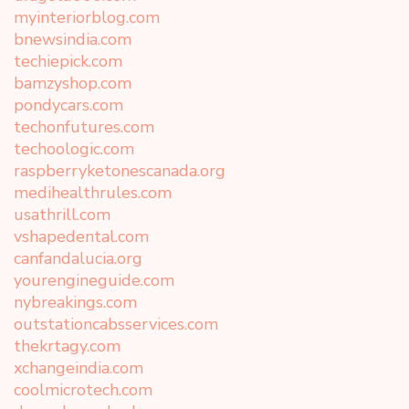
myinteriorblog.com
bnewsindia.com
techiepick.com
bamzyshop.com
pondycars.com
techonfutures.com
techoologic.com
raspberryketonescanada.org
medihealthrules.com
usathrill.com
vshapedental.com
canfandalucia.org
yourengineguide.com
nybreakings.com
outstationcabsservices.com
thekrtagy.com
xchangeindia.com
coolmicrotech.com