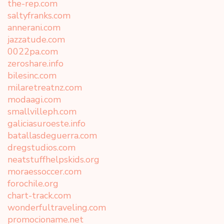
the-rep.com
saltyfranks.com
annerani.com
jazzatude.com
0022pa.com
zeroshare.info
bilesinc.com
milaretreatnz.com
modaagi.com
smallvilleph.com
galiciasuroeste.info
batallasdeguerra.com
dregstudios.com
neatstuffhelpskids.org
moraessoccer.com
forochile.org
chart-track.com
wonderfultraveling.com
promocioname.net