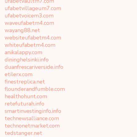
ufabetvaultm7.com
ufabetvillageum7.com
ufabetvoicem3.com
waveufabetm4.com
wayang88.net
websiteufabetm4.com
whiteufabetm4.com
anikalappy.com
dininghelsinki.info
duanfrescariverside.info
etilerx.com
finestreplica.net
flounderandfumble.com
healthohunt.com
retefuturah.info
smartinvestinginfo.info
technewsalliance.com
technonetmarket.com
tedstanger.net