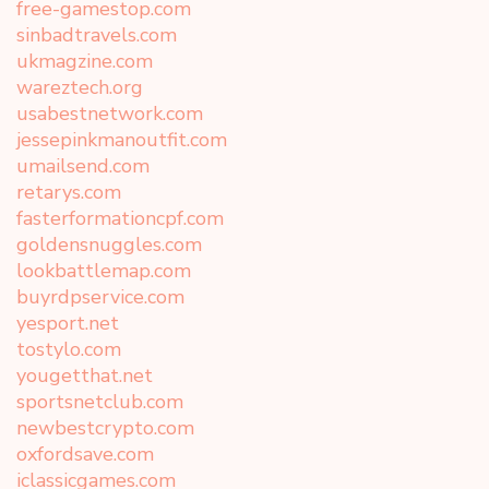
free-gamestop.com
sinbadtravels.com
ukmagzine.com
wareztech.org
usabestnetwork.com
jessepinkmanoutfit.com
umailsend.com
retarys.com
fasterformationcpf.com
goldensnuggles.com
lookbattlemap.com
buyrdpservice.com
yesport.net
tostylo.com
yougetthat.net
sportsnetclub.com
newbestcrypto.com
oxfordsave.com
iclassicgames.com