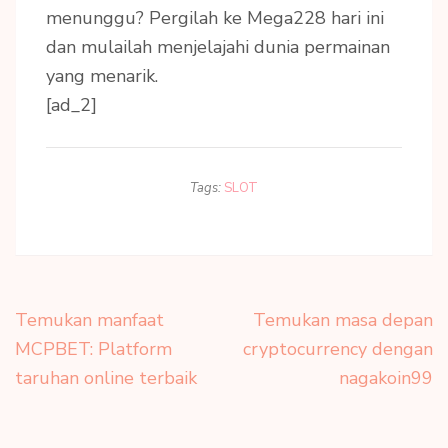
menunggu? Pergilah ke Mega228 hari ini
dan mulailah menjelajahi dunia permainan
yang menarik.
[ad_2]
Tags:
SLOT
Post
Temukan manfaat
Temukan masa depan
navigation
MCPBET: Platform
cryptocurrency dengan
taruhan online terbaik
nagakoin99