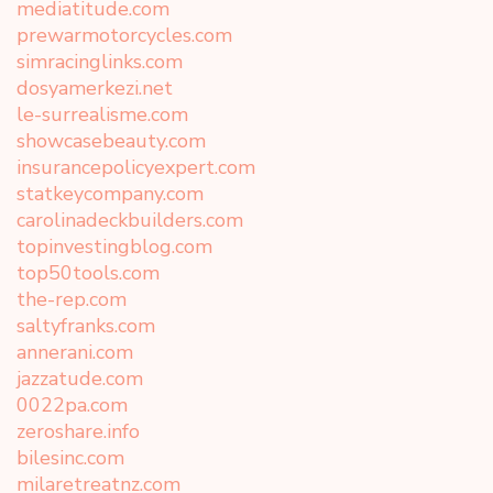
mediatitude.com
prewarmotorcycles.com
simracinglinks.com
dosyamerkezi.net
le-surrealisme.com
showcasebeauty.com
insurancepolicyexpert.com
statkeycompany.com
carolinadeckbuilders.com
topinvestingblog.com
top50tools.com
the-rep.com
saltyfranks.com
annerani.com
jazzatude.com
0022pa.com
zeroshare.info
bilesinc.com
milaretreatnz.com