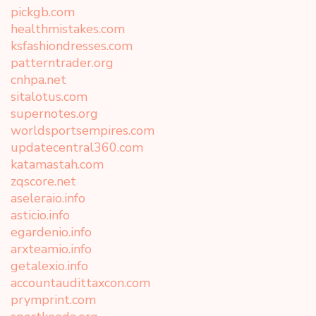
pickgb.com
healthmistakes.com
ksfashiondresses.com
patterntrader.org
cnhpa.net
sitalotus.com
supernotes.org
worldsportsempires.com
updatecentral360.com
katamastah.com
zqscore.net
aseleraio.info
asticio.info
egardenio.info
arxteamio.info
getalexio.info
accountaudittaxcon.com
prymprint.com