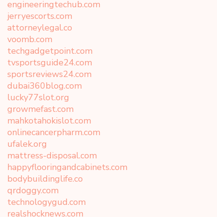
engineeringtechub.com
jerryescorts.com
attorneylegal.co
voomb.com
techgadgetpoint.com
tvsportsguide24.com
sportsreviews24.com
dubai360blog.com
lucky77slot.org
growmefast.com
mahkotahokislot.com
onlinecancerpharm.com
ufalek.org
mattress-disposal.com
happyflooringandcabinets.com
bodybuildinglife.co
qrdoggy.com
technologygud.com
realshocknews.com