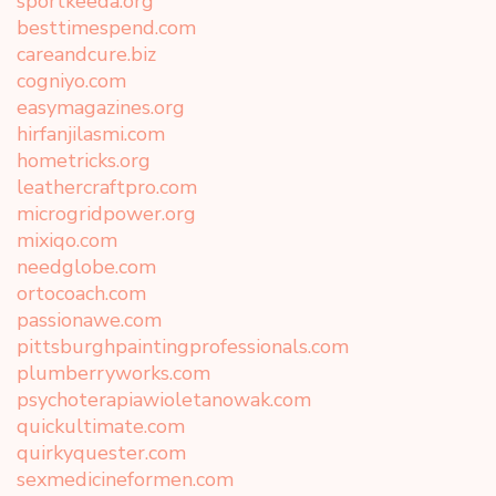
sportkeeda.org
besttimespend.com
careandcure.biz
cogniyo.com
easymagazines.org
hirfanjilasmi.com
hometricks.org
leathercraftpro.com
microgridpower.org
mixiqo.com
needglobe.com
ortocoach.com
passionawe.com
pittsburghpaintingprofessionals.com
plumberryworks.com
psychoterapiawioletanowak.com
quickultimate.com
quirkyquester.com
sexmedicineformen.com