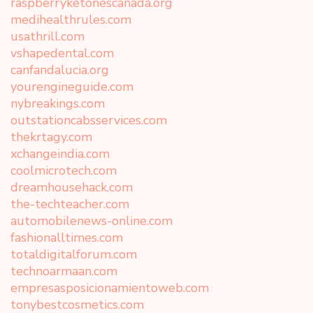
raspberryketonescanada.org
medihealthrules.com
usathrill.com
vshapedental.com
canfandalucia.org
yourengineguide.com
nybreakings.com
outstationcabsservices.com
thekrtagy.com
xchangeindia.com
coolmicrotech.com
dreamhousehack.com
the-techteacher.com
automobilenews-online.com
fashionalltimes.com
totaldigitalforum.com
technoarmaan.com
empresasposicionamientoweb.com
tonybestcosmetics.com