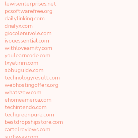
lewisenterprises.net
pcsoftwarefree.org
dailylinking.com
dnafyx.com
giocolenuvole.com
iyouessential.com
withloveamity.com
youlearncode.com
fxyatirim.com
abbuguide.com
technologyresult.com
webhostingoffers.org
whatszow.com
ehomeamerca.com
techintendo.com
techgreenpure.com
bestdropshipstore.com
cartelreviews.com
surfsway.com