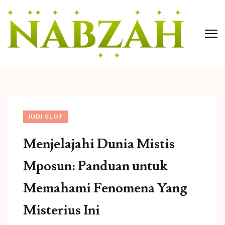
Skip
to
content
(Press
Slot Gacor Hari Ini dengan RTP
Nikmati slot anti rungkat PG Soft hari ini dengan
Enter)
RTP tertinggi untuk peluang menang maksimal.
Tertinggi, Slot Anti Rungkat PG
Slot gacor ini menghadirkan hasil terbaik.
Soft
JUDI SLOT
Menjelajahi Dunia Mistis
Mposun: Panduan untuk
Memahami Fenomena Yang
Misterius Ini