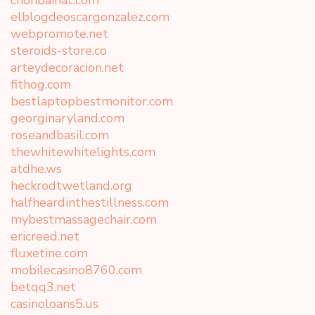
elblogdeoscargonzalez.com
webpromote.net
steroids-store.co
arteydecoracion.net
fithog.com
bestlaptopbestmonitor.com
georginaryland.com
roseandbasil.com
thewhitewhitelights.com
atdhe.ws
heckrodtwetland.org
halfheardinthestillness.com
mybestmassagechair.com
ericreed.net
fluxetine.com
mobilecasino8760.com
betqq3.net
casinoloans5.us