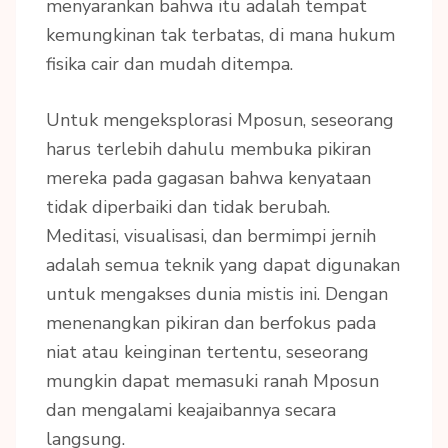
menyarankan bahwa itu adalah tempat
kemungkinan tak terbatas, di mana hukum
fisika cair dan mudah ditempa.
Untuk mengeksplorasi Mposun, seseorang
harus terlebih dahulu membuka pikiran
mereka pada gagasan bahwa kenyataan
tidak diperbaiki dan tidak berubah.
Meditasi, visualisasi, dan bermimpi jernih
adalah semua teknik yang dapat digunakan
untuk mengakses dunia mistis ini. Dengan
menenangkan pikiran dan berfokus pada
niat atau keinginan tertentu, seseorang
mungkin dapat memasuki ranah Mposun
dan mengalami keajaibannya secara
langsung.