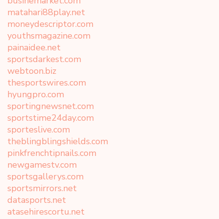
businemarket.com
matahari88play.net
moneydescriptor.com
youthsmagazine.com
painaidee.net
sportsdarkest.com
webtoon.biz
thesportswires.com
hyungpro.com
sportingnewsnet.com
sportstime24day.com
sporteslive.com
theblingblingshields.com
pinkfrenchtipnails.com
newgamestv.com
sportsgallerys.com
sportsmirrors.net
datasports.net
atasehirescortu.net