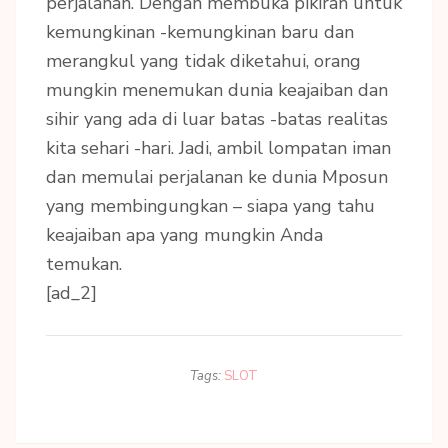
perjalanan. Dengan membuka pikiran untuk
kemungkinan -kemungkinan baru dan
merangkul yang tidak diketahui, orang
mungkin menemukan dunia keajaiban dan
sihir yang ada di luar batas -batas realitas
kita sehari -hari. Jadi, ambil lompatan iman
dan memulai perjalanan ke dunia Mposun
yang membingungkan – siapa yang tahu
keajaiban apa yang mungkin Anda
temukan.
[ad_2]
Tags:
SLOT