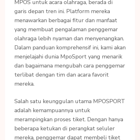
MPOS untuk acara olahraga, berada di
garis depan tren ini. Platform mereka
menawarkan berbagai fitur dan manfaat
yang membuat pengalaman penggemar
olahraga lebih nyaman dan menyenangkan.
Dalam panduan komprehensif ini, kami akan
menjelajahi dunia MpoSport yang menarik
dan bagaimana mengubah cara penggemar
terlibat dengan tim dan acara favorit
mereka.
Salah satu keunggulan utama MPOSPORT
adalah kemampuannya untuk
merampingkan proses tiket. Dengan hanya
beberapa ketukan di perangkat seluler
mereka, penggemar dapat membeli tiket