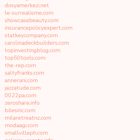
dosyamerkezi.net
le-surrealisme.com
showcasebeauty.com
insurancepolicyexpert.com
statkeycompany.com
carolinadeckbuilders.com
topinvestingblog.com
top50tools.com
the-rep.com
saltyfranks.com
annerani.com
jazzatude.com
0022pa.com
zeroshare.info
bilesinc.com
milaretreatnz.com
modaagi.com
smallvilleph.com