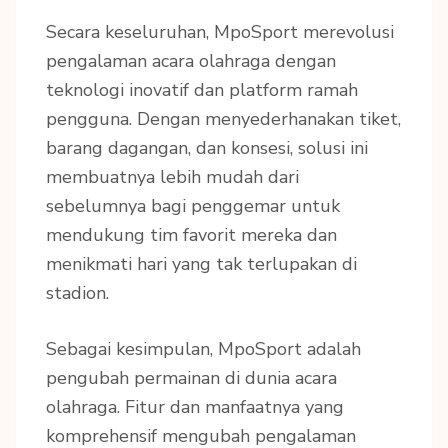
Secara keseluruhan, MpoSport merevolusi
pengalaman acara olahraga dengan
teknologi inovatif dan platform ramah
pengguna. Dengan menyederhanakan tiket,
barang dagangan, dan konsesi, solusi ini
membuatnya lebih mudah dari
sebelumnya bagi penggemar untuk
mendukung tim favorit mereka dan
menikmati hari yang tak terlupakan di
stadion.
Sebagai kesimpulan, MpoSport adalah
pengubah permainan di dunia acara
olahraga. Fitur dan manfaatnya yang
komprehensif mengubah pengalaman