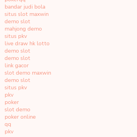
bandar judi bola
situs slot maxwin
demo slot
mahjong demo
situs pkv
live draw hk lotto
demo slot
demo slot
link gacor
slot demo maxwin
demo slot
situs pkv
pkv
poker
slot demo
poker online
qq
pkv