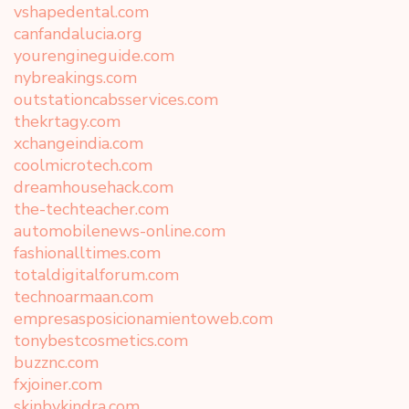
vshapedental.com
canfandalucia.org
yourengineguide.com
nybreakings.com
outstationcabsservices.com
thekrtagy.com
xchangeindia.com
coolmicrotech.com
dreamhousehack.com
the-techteacher.com
automobilenews-online.com
fashionalltimes.com
totaldigitalforum.com
technoarmaan.com
empresasposicionamientoweb.com
tonybestcosmetics.com
buzznc.com
fxjoiner.com
skinbykindra.com