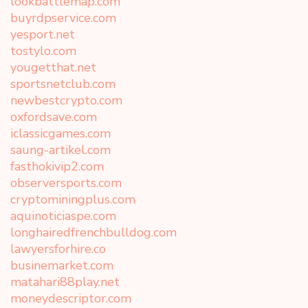
lookbattlemap.com
buyrdpservice.com
yesport.net
tostylo.com
yougetthat.net
sportsnetclub.com
newbestcrypto.com
oxfordsave.com
iclassicgames.com
saung-artikel.com
fasthokivip2.com
observersports.com
cryptominingplus.com
aquinoticiaspe.com
longhairedfrenchbulldog.com
lawyersforhire.co
businemarket.com
matahari88play.net
moneydescriptor.com