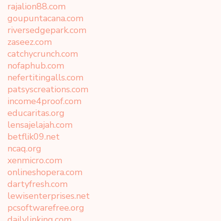
rajalion88.com
goupuntacana.com
riversedgepark.com
zaseez.com
catchycrunch.com
nofaphub.com
nefertitingalls.com
patsyscreations.com
income4proof.com
educaritas.org
lensajelajah.com
betflik09.net
ncaq.org
xenmicro.com
onlineshopera.com
dartyfresh.com
lewisenterprises.net
pcsoftwarefree.org
dailylinking.com