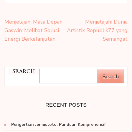
Post
Menjelajahi Masa Depan
Menjelajahi Dunia
navigation
Gaswin: Melihat Solusi
Artistik Republik77 yang
Energi Berkelanjutan
Semangat
SEARCH
Search
RECENT POSTS
Pengertian Jeniustoto: Panduan Komprehensif