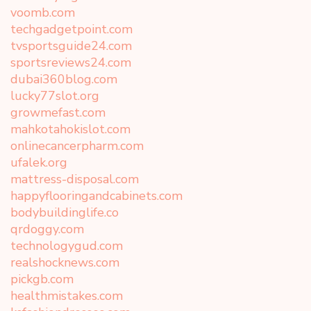
voomb.com
techgadgetpoint.com
tvsportsguide24.com
sportsreviews24.com
dubai360blog.com
lucky77slot.org
growmefast.com
mahkotahokislot.com
onlinecancerpharm.com
ufalek.org
mattress-disposal.com
happyflooringandcabinets.com
bodybuildinglife.co
qrdoggy.com
technologygud.com
realshocknews.com
pickgb.com
healthmistakes.com