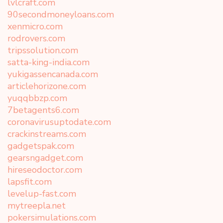
lvlcraft.com
90secondmoneyloans.com
xenmicro.com
rodrovers.com
tripssolution.com
satta-king-india.com
yukigassencanada.com
articlehorizone.com
yuqqbbzp.com
7betagents6.com
coronavirusuptodate.com
crackinstreams.com
gadgetspak.com
gearsngadget.com
hireseodoctor.com
lapsfit.com
levelup-fast.com
mytreepla.net
pokersimulations.com