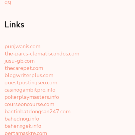
qq
Links
punjwanis.com
the-parcs-clematiscondos.com
jusu-gb.com
thecarepet.com
blogwriterplus.com
guestpostingseo.com
casinogambitpro.info
pokerplaymasters.info
courseoncourse.com
bantinbatdongsan247.com
bahednog.info
bahenxgek.info
pertamaskre.com