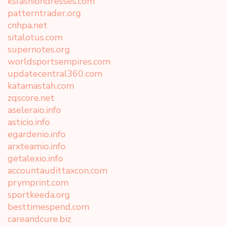
ksfashiondresses.com
patterntrader.org
cnhpa.net
sitalotus.com
supernotes.org
worldsportsempires.com
updatecentral360.com
katamastah.com
zqscore.net
aseleraio.info
asticio.info
egardenio.info
arxteamio.info
getalexio.info
accountaudittaxcon.com
prymprint.com
sportkeeda.org
besttimespend.com
careandcure.biz