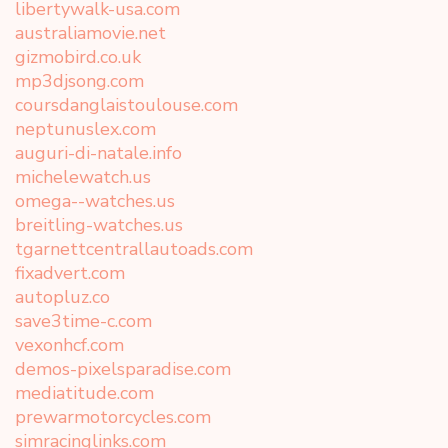
libertywalk-usa.com
australiamovie.net
gizmobird.co.uk
mp3djsong.com
coursdanglaistoulouse.com
neptunuslex.com
auguri-di-natale.info
michelewatch.us
omega--watches.us
breitling-watches.us
tgarnettcentrallautoads.com
fixadvert.com
autopluz.co
save3time-c.com
vexonhcf.com
demos-pixelsparadise.com
mediatitude.com
prewarmotorcycles.com
simracinglinks.com