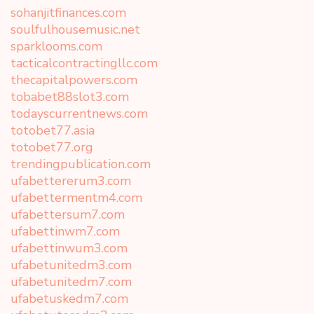
sohanjitfinances.com
soulfulhousemusic.net
sparklooms.com
tacticalcontractingllc.com
thecapitalpowers.com
tobabet88slot3.com
todayscurrentnews.com
totobet77.asia
totobet77.org
trendingpublication.com
ufabettererum3.com
ufabettermentm4.com
ufabettersum7.com
ufabettinwm7.com
ufabettinwum3.com
ufabetunitedm3.com
ufabetunitedm7.com
ufabetuskedm7.com