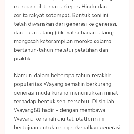
mengambil tema dari epos Hindu dan
cerita rakyat setempat. Bentuk seni ini
telah diwariskan dari generasi ke generasi,
dan para dalang (dikenal sebagai dalang)
mengasah keterampilan mereka selama
bertahun-tahun melalui pelatihan dan
praktik.
Namun, dalam beberapa tahun terakhir,
popularitas Wayang semakin berkurang,
generasi muda kurang menunjukkan minat
terhadap bentuk seni tersebut. Di sinilah
Wayang88 hadir – dengan membawa
Wayang ke ranah digital, platform ini
bertujuan untuk memperkenalkan generasi