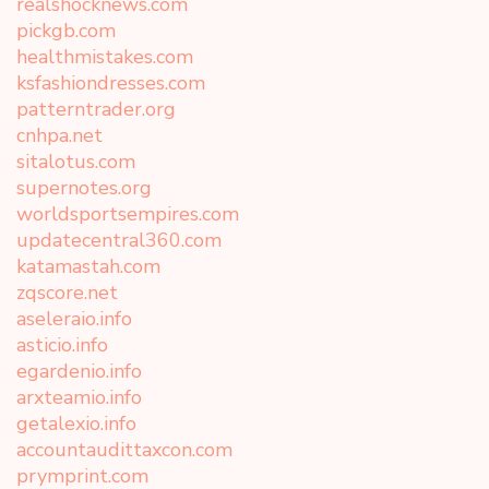
realshocknews.com
pickgb.com
healthmistakes.com
ksfashiondresses.com
patterntrader.org
cnhpa.net
sitalotus.com
supernotes.org
worldsportsempires.com
updatecentral360.com
katamastah.com
zqscore.net
aseleraio.info
asticio.info
egardenio.info
arxteamio.info
getalexio.info
accountaudittaxcon.com
prymprint.com