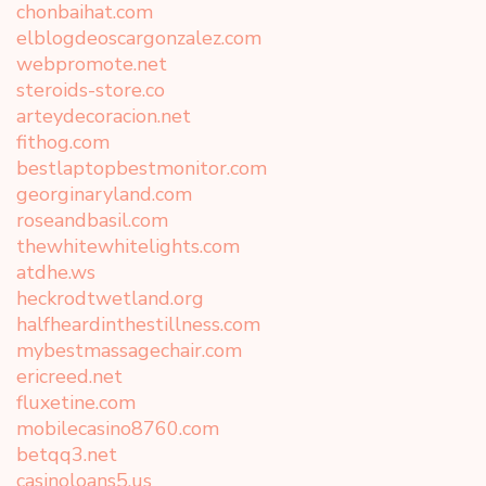
chonbaihat.com
elblogdeoscargonzalez.com
webpromote.net
steroids-store.co
arteydecoracion.net
fithog.com
bestlaptopbestmonitor.com
georginaryland.com
roseandbasil.com
thewhitewhitelights.com
atdhe.ws
heckrodtwetland.org
halfheardinthestillness.com
mybestmassagechair.com
ericreed.net
fluxetine.com
mobilecasino8760.com
betqq3.net
casinoloans5.us