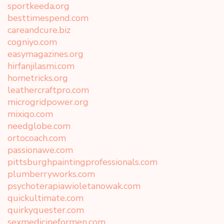
sportkeeda.org
besttimespend.com
careandcure.biz
cogniyo.com
easymagazines.org
hirfanjilasmi.com
hometricks.org
leathercraftpro.com
microgridpower.org
mixiqo.com
needglobe.com
ortocoach.com
passionawe.com
pittsburghpaintingprofessionals.com
plumberryworks.com
psychoterapiawioletanowak.com
quickultimate.com
quirkyquester.com
sexmedicineformen.com