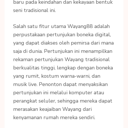
baru pada keindahan dan kekayaan bentuk
seni tradisional ini.
Salah satu fitur utama Wayang88 adalah
perpustakaan pertunjukan boneka digital,
yang dapat diakses oleh pemirsa dari mana
saja di dunia. Pertunjukan ini menampilkan
rekaman pertunjukan Wayang tradisional
berkualitas tinggi, lengkap dengan boneka
yang rumit, kostum warna-warni, dan
musik live. Penonton dapat menyaksikan
pertunjukan ini melalui komputer atau
perangkat seluler, sehingga mereka dapat
merasakan keajaiban Wayang dari
kenyamanan rumah mereka sendiri.