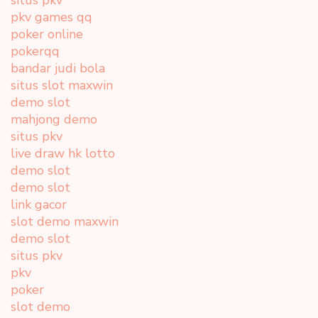
situs pkv
pkv games qq
poker online
pokerqq
bandar judi bola
situs slot maxwin
demo slot
mahjong demo
situs pkv
live draw hk lotto
demo slot
demo slot
link gacor
slot demo maxwin
demo slot
situs pkv
pkv
poker
slot demo