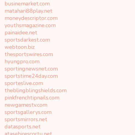
businemarket.com
matahari88play.net
moneydescriptor.com
youthsmagazine.com
painaidee.net
sportsdarkest.com
webtoon.biz
thesportswires.com
hyungpro.com
sportingnewsnet.com
sportstime24day.com
sporteslive.com
theblingblingshields.com
pinkfrenchtipnails.com
newgamestv.com
sportsgallerys.com
sportsmirrors.net
datasports.net
atasehirescortu.net