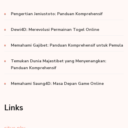
Pengertian Jeniustoto: Panduan Komprehensif
Dewi4D: Merevolusi Permainan Togel Online
Memahami Gajibet: Panduan Komprehensif untuk Pemula
Temukan Dunia Majestibet yang Menyenangkan:
Panduan Komprehensif
Memahami Saung4D: Masa Depan Game Online
Links