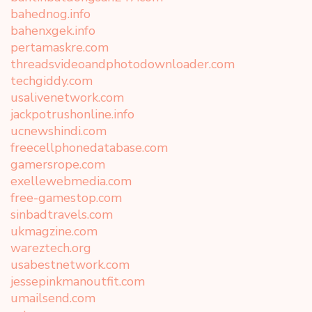
bahednog.info
bahenxgek.info
pertamaskre.com
threadsvideoandphotodownloader.com
techgiddy.com
usalivenetwork.com
jackpotrushonline.info
ucnewshindi.com
freecellphonedatabase.com
gamersrope.com
exellewebmedia.com
free-gamestop.com
sinbadtravels.com
ukmagzine.com
wareztech.org
usabestnetwork.com
jessepinkmanoutfit.com
umailsend.com