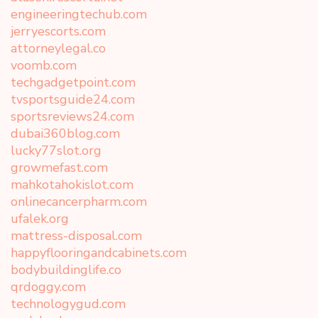
engineeringtechub.com
jerryescorts.com
attorneylegal.co
voomb.com
techgadgetpoint.com
tvsportsguide24.com
sportsreviews24.com
dubai360blog.com
lucky77slot.org
growmefast.com
mahkotahokislot.com
onlinecancerpharm.com
ufalek.org
mattress-disposal.com
happyflooringandcabinets.com
bodybuildinglife.co
qrdoggy.com
technologygud.com