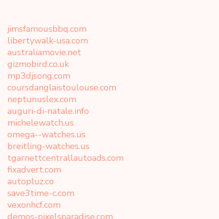
jimsfamousbbq.com
libertywalk-usa.com
australiamovie.net
gizmobird.co.uk
mp3djsong.com
coursdanglaistoulouse.com
neptunuslex.com
auguri-di-natale.info
michelewatch.us
omega--watches.us
breitling-watches.us
tgarnettcentrallautoads.com
fixadvert.com
autopluz.co
save3time-c.com
vexonhcf.com
demos-pixelsparadise.com