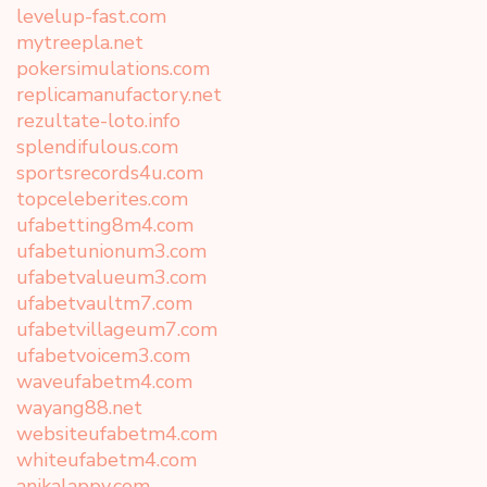
levelup-fast.com
mytreepla.net
pokersimulations.com
replicamanufactory.net
rezultate-loto.info
splendifulous.com
sportsrecords4u.com
topceleberites.com
ufabetting8m4.com
ufabetunionum3.com
ufabetvalueum3.com
ufabetvaultm7.com
ufabetvillageum7.com
ufabetvoicem3.com
waveufabetm4.com
wayang88.net
websiteufabetm4.com
whiteufabetm4.com
anikalappy.com