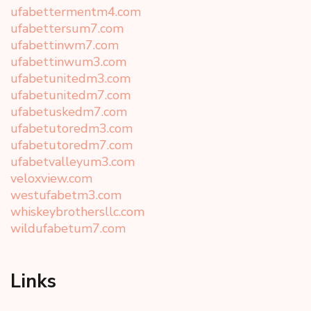
ufabettermentm4.com
ufabettersum7.com
ufabettinwm7.com
ufabettinwum3.com
ufabetunitedm3.com
ufabetunitedm7.com
ufabetuskedm7.com
ufabetutoredm3.com
ufabetutoredm7.com
ufabetvalleyum3.com
veloxview.com
westufabetm3.com
whiskeybrothersllc.com
wildufabetum7.com
Links