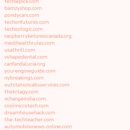
techiepick.com
bamzyshop.com
pondycars.com
techonfutures.com
techoologic.com
raspberryketonescanada.org
medihealthrules.com
usathrill.com
vshapedental.com
canfandalucia.org
yourengineguide.com
nybreakings.com
outstationcabsservices.com
thekrtagy.com
xchangeindia.com
coolmicrotech.com
dreamhousehack.com
the-techteacher.com
automobilenews-online.com