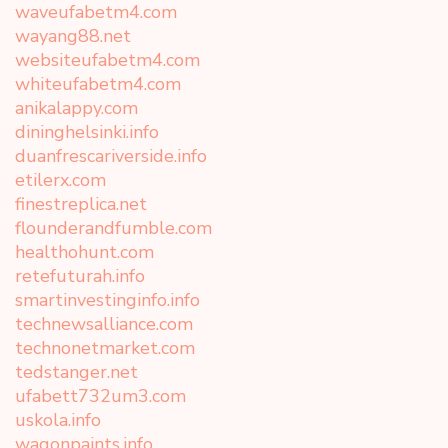
waveufabetm4.com
wayang88.net
websiteufabetm4.com
whiteufabetm4.com
anikalappy.com
dininghelsinki.info
duanfrescariverside.info
etilerx.com
finestreplica.net
flounderandfumble.com
healthohunt.com
retefuturah.info
smartinvestinginfo.info
technewsalliance.com
technonetmarket.com
tedstanger.net
ufabett732um3.com
uskola.info
wagonpaints.info