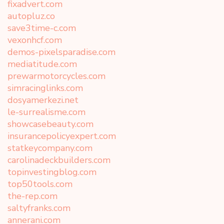
fixadvert.com
autopluz.co
save3time-c.com
vexonhcf.com
demos-pixelsparadise.com
mediatitude.com
prewarmotorcycles.com
simracinglinks.com
dosyamerkezi.net
le-surrealisme.com
showcasebeauty.com
insurancepolicyexpert.com
statkeycompany.com
carolinadeckbuilders.com
topinvestingblog.com
top50tools.com
the-rep.com
saltyfranks.com
annerani.com