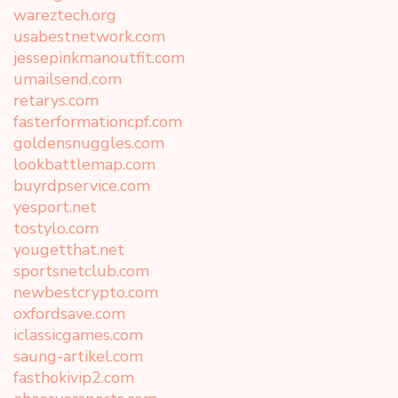
wareztech.org
usabestnetwork.com
jessepinkmanoutfit.com
umailsend.com
retarys.com
fasterformationcpf.com
goldensnuggles.com
lookbattlemap.com
buyrdpservice.com
yesport.net
tostylo.com
yougetthat.net
sportsnetclub.com
newbestcrypto.com
oxfordsave.com
iclassicgames.com
saung-artikel.com
fasthokivip2.com