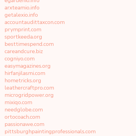
egardenio.info
arxteamio.info
getalexio.info
accountaudittaxcon.com
prymprint.com
sportkeeda.org
besttimespend.com
careandcure.biz
cogniyo.com
easymagazines.org
hirfanjilasmi.com
hometricks.org
leathercraftpro.com
microgridpower.org
mixiqo.com
needglobe.com
ortocoach.com
passionawe.com
pittsburghpaintingprofessionals.com