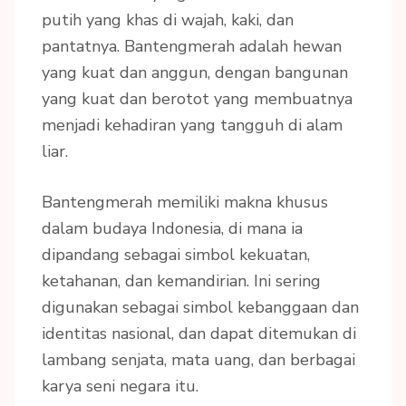
putih yang khas di wajah, kaki, dan
pantatnya. Bantengmerah adalah hewan
yang kuat dan anggun, dengan bangunan
yang kuat dan berotot yang membuatnya
menjadi kehadiran yang tangguh di alam
liar.
Bantengmerah memiliki makna khusus
dalam budaya Indonesia, di mana ia
dipandang sebagai simbol kekuatan,
ketahanan, dan kemandirian. Ini sering
digunakan sebagai simbol kebanggaan dan
identitas nasional, dan dapat ditemukan di
lambang senjata, mata uang, dan berbagai
karya seni negara itu.