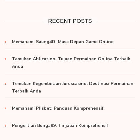
RECENT POSTS
Memahami Saung4D: Masa Depan Game Online
Temukan Ahlicasino: Tujuan Permainan Online Terbaik
Anda
Temukan Kegembiraan Juruscasino: Destinasi Permainan
Terbaik Anda
Memahami Plisbet: Panduan Komprehensif
Pengertian Bunga99: Tinjauan Komprehensif