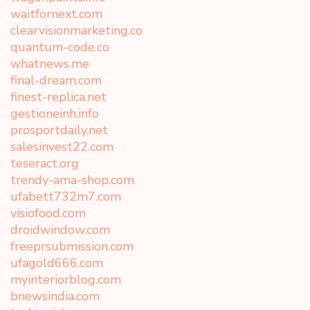
waitfornext.com
clearvisionmarketing.co
quantum-code.co
whatnews.me
final-dream.com
finest-replica.net
gestioneinh.info
prosportdaily.net
salesinvest22.com
teseract.org
trendy-ama-shop.com
ufabett732m7.com
visiofood.com
droidwindow.com
freeprsubmission.com
ufagold666.com
myinteriorblog.com
bnewsindia.com