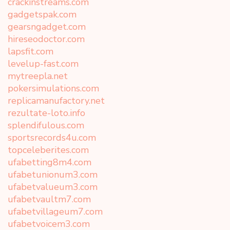
crackinstreams.com
gadgetspak.com
gearsngadget.com
hireseodoctor.com
lapsfit.com
levelup-fast.com
mytreepla.net
pokersimulations.com
replicamanufactory.net
rezultate-loto.info
splendifulous.com
sportsrecords4u.com
topceleberites.com
ufabetting8m4.com
ufabetunionum3.com
ufabetvalueum3.com
ufabetvaultm7.com
ufabetvillageum7.com
ufabetvoicem3.com