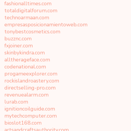
fashionalltimes.com
totaldigitalforum.com
technoarmaan.com
empresasposicionamientoweb.com
tonybestcosmetics.com
buzznc.com
fxjoiner.com
skinbykindra.com
alltherageface.com
codenational.com
progameexplorer.com
rockislandroastery.com
directselling-pro.com
revenuealarm.com
lurab.com
ignitioncoilguide.com
mytechcomputer.com
bioslot168.com
artsandcraftsauthority.com