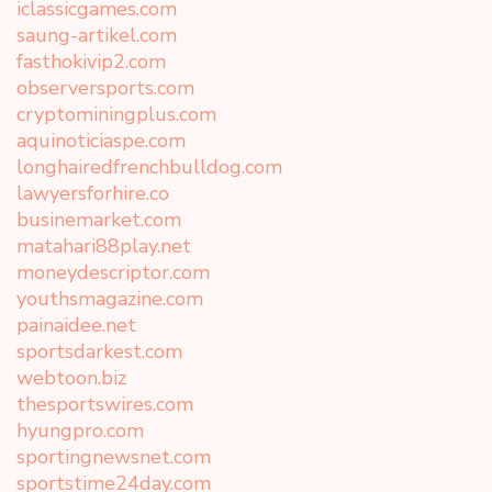
iclassicgames.com
saung-artikel.com
fasthokivip2.com
observersports.com
cryptominingplus.com
aquinoticiaspe.com
longhairedfrenchbulldog.com
lawyersforhire.co
businemarket.com
matahari88play.net
moneydescriptor.com
youthsmagazine.com
painaidee.net
sportsdarkest.com
webtoon.biz
thesportswires.com
hyungpro.com
sportingnewsnet.com
sportstime24day.com