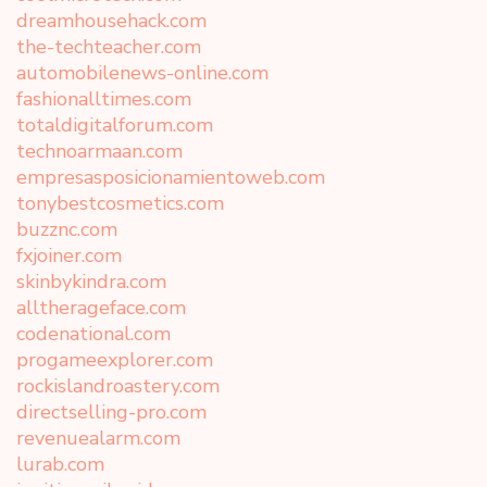
dreamhousehack.com
the-techteacher.com
automobilenews-online.com
fashionalltimes.com
totaldigitalforum.com
technoarmaan.com
empresasposicionamientoweb.com
tonybestcosmetics.com
buzznc.com
fxjoiner.com
skinbykindra.com
alltherageface.com
codenational.com
progameexplorer.com
rockislandroastery.com
directselling-pro.com
revenuealarm.com
lurab.com