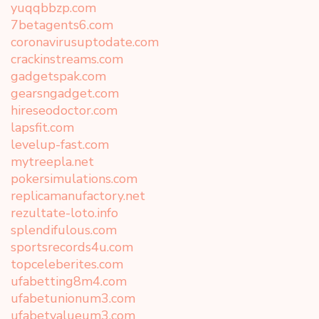
yuqqbbzp.com
7betagents6.com
coronavirusuptodate.com
crackinstreams.com
gadgetspak.com
gearsngadget.com
hireseodoctor.com
lapsfit.com
levelup-fast.com
mytreepla.net
pokersimulations.com
replicamanufactory.net
rezultate-loto.info
splendifulous.com
sportsrecords4u.com
topceleberites.com
ufabetting8m4.com
ufabetunionum3.com
ufabetvalueum3.com