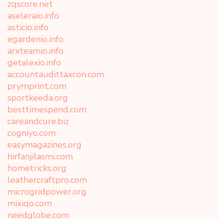
zqscore.net
aseleraio.info
asticio.info
egardenio.info
arxteamio.info
getalexio.info
accountaudittaxcon.com
prymprint.com
sportkeeda.org
besttimespend.com
careandcure.biz
cogniyo.com
easymagazines.org
hirfanjilasmi.com
hometricks.org
leathercraftpro.com
microgridpower.org
mixiqo.com
needglobe.com