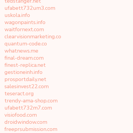
tedstanger.net
ufabett732um3.com
uskola.info
wagonpaints.info
waitfornext.com
clearvisionmarketing.co
quantum-code.co
whatnews.me
final-dream.com
finest-replica.net
gestioneinh.info
prosportdaily.net
salesinvest22.com
teseract.org
trendy-ama-shop.com
ufabett732m7.com
visiofood.com
droidwindow.com
freeprsubmission.com