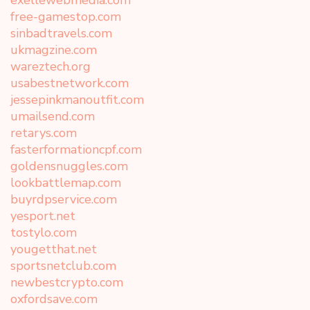
free-gamestop.com
sinbadtravels.com
ukmagzine.com
wareztech.org
usabestnetwork.com
jessepinkmanoutfit.com
umailsend.com
retarys.com
fasterformationcpf.com
goldensnuggles.com
lookbattlemap.com
buyrdpservice.com
yesport.net
tostylo.com
yougetthat.net
sportsnetclub.com
newbestcrypto.com
oxfordsave.com