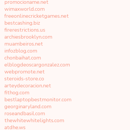
promocioname.net
wimaxworld.com
freeonlinecricketgames.net
bestcashing.biz
firerestrictions.us
archiesbrooklyn.com
muambeiros.net
infozblog.com
chonbaihat.com
elblogdeoscargonzalez.com
webpromote.net
steroids-store.co
arteydecoracion.net
fithog.com
bestlaptopbestmonitor.com
georginaryland.com
roseandbasil.com
thewhitewhitelights.com
atdhe.ws