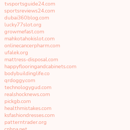
tvsportsguide24.com
sportsreviews24.com
dubai360blog.com
lucky77slot.org
growmefast.com
mahkotahokislot.com
onlinecancerpharm.com
ufalek.org
mattress-disposal.com
happyflooringandcabinets.com
bodybuildinglife.co
qrdoggy.com
technologygud.com
realshocknews.com
pickgb.com
healthmistakes.com
ksfashiondresses.com
patterntrader.org
cnhpa.net