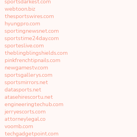
sportsdarkest.com
webtoon.biz
thesportswires.com
hyungpro.com
sportingnewsnet.com
sportstime24day.com
sporteslive.com
theblingblingshields.com
pinkfrenchtipnails.com
newgamestv.com
sportsgallerys.com
sportsmirrors.net
datasports.net
atasehirescortu.net
engineeringtechub.com
jerryescorts.com
attorneylegal.co
voomb.com
techgadgetpoint.com