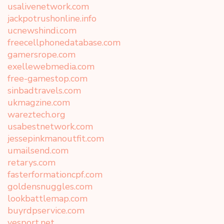
usalivenetwork.com
jackpotrushonline.info
ucnewshindi.com
freecellphonedatabase.com
gamersrope.com
exellewebmedia.com
free-gamestop.com
sinbadtravels.com
ukmagzine.com
wareztech.org
usabestnetwork.com
jessepinkmanoutfit.com
umailsend.com
retarys.com
fasterformationcpf.com
goldensnuggles.com
lookbattlemap.com
buyrdpservice.com
yesport.net