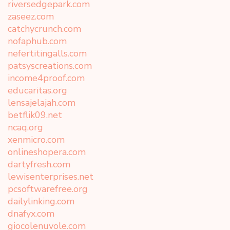
riversedgepark.com
zaseez.com
catchycrunch.com
nofaphub.com
nefertitingalls.com
patsyscreations.com
income4proof.com
educaritas.org
lensajelajah.com
betflik09.net
ncaq.org
xenmicro.com
onlineshopera.com
dartyfresh.com
lewisenterprises.net
pcsoftwarefree.org
dailylinking.com
dnafyx.com
giocolenuvole.com