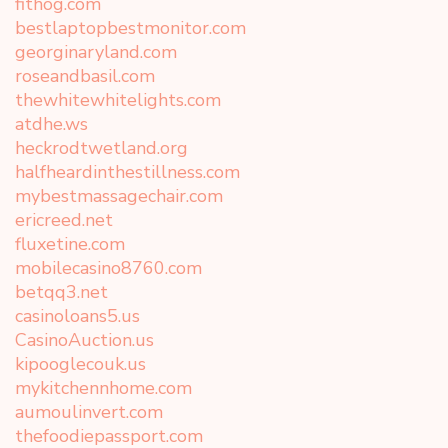
fithog.com
bestlaptopbestmonitor.com
georginaryland.com
roseandbasil.com
thewhitewhitelights.com
atdhe.ws
heckrodtwetland.org
halfheardinthestillness.com
mybestmassagechair.com
ericreed.net
fluxetine.com
mobilecasino8760.com
betqq3.net
casinoloans5.us
CasinoAuction.us
kipooglecouk.us
mykitchennhome.com
aumoulinvert.com
thefoodiepassport.com