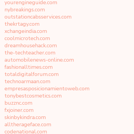
yourengineguide.com
nybreakings.com
outstationcabsservices.com
thekrtagy.com
xchangeindia.com
coolmicrotech.com
dreamhousehack.com
the-techteacher.com
automobilenews-online.com
fashionalltimes.com
totaldigitalforum.com
technoarmaan.com
empresasposicionamientoweb.com
tonybestcosmetics.com
buzznc.com
fxjoiner.com
skinbykindra.com
alltherageface.com
codenational.com