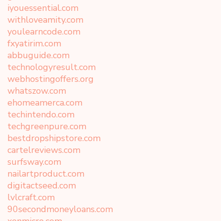
iyouessential.com
withloveamity.com
youlearncode.com
fxyatirim.com
abbuguide.com
technologyresult.com
webhostingoffers.org
whatszow.com
ehomeamerca.com
techintendo.com
techgreenpure.com
bestdropshipstore.com
cartelreviews.com
surfsway.com
nailartproduct.com
digitactseed.com
lvlcraft.com
90secondmoneyloans.com