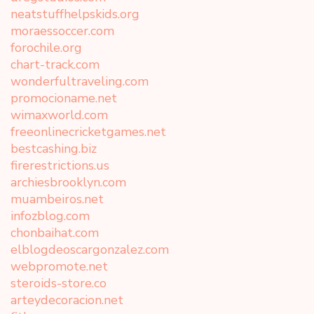
neatstuffhelpskids.org
moraessoccer.com
forochile.org
chart-track.com
wonderfultraveling.com
promocioname.net
wimaxworld.com
freeonlinecricketgames.net
bestcashing.biz
firerestrictions.us
archiesbrooklyn.com
muambeiros.net
infozblog.com
chonbaihat.com
elblogdeoscargonzalez.com
webpromote.net
steroids-store.co
arteydecoracion.net