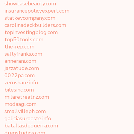
showcasebeauty.com
insurancepolicyexpert.com
statkeycompany.com
carolinadeckbuilders.com
topinvestingblog.com
top50tools.com
the-rep.com
saltyfranks.com
annerani.com
jazzatude.com
0022pa.com
zeroshare.info
bilesinc.com
milaretreatnz.com
modaagi.com
smallvilleph.com
galiciasuroeste.info
batallasdeguerra.com
dregstudios.com