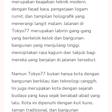
merupakan keajaiban teknik modern,
dengan fasad kaca, pengerjaan logam
rumit, dan tampilan holografik yang
menerangi langit malam. Jalanan di
Tokyo77 merupakan labirin gang-gang
yang berkelok-kelok dan bangunan-
bangunan yang menjulang tinggi,
menciptakan rasa kagum dan takjub bagi
mereka yang berjalan di jalanan tersebut.
Namun Tokyo77 bukan hanya kota dengan
bangunan berkilau dan teknologi canggih.
Ini juga merupakan kota dengan sejarah
budaya yang kaya sejak berabad-abad yang
lalu. Kota ini dipenuhi dengan kuil kuno,
taman tradisional, dan bangunan