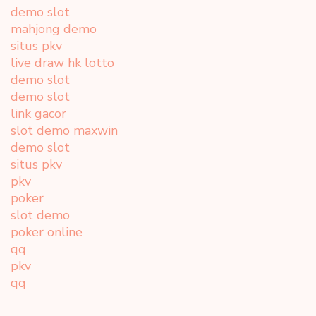
demo slot
mahjong demo
situs pkv
live draw hk lotto
demo slot
demo slot
link gacor
slot demo maxwin
demo slot
situs pkv
pkv
poker
slot demo
poker online
qq
pkv
qq