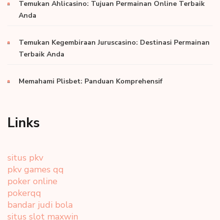
Temukan Ahlicasino: Tujuan Permainan Online Terbaik
Anda
Temukan Kegembiraan Juruscasino: Destinasi Permainan
Terbaik Anda
Memahami Plisbet: Panduan Komprehensif
Links
situs pkv
pkv games qq
poker online
pokerqq
bandar judi bola
situs slot maxwin