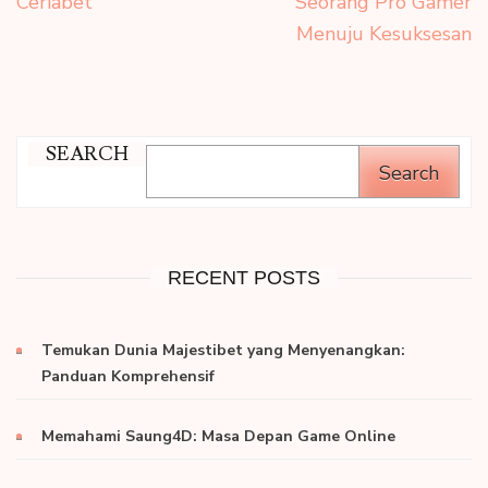
Ceriabet
Seorang Pro Gamer
Menuju Kesuksesan
SEARCH
Search
RECENT POSTS
Temukan Dunia Majestibet yang Menyenangkan:
Panduan Komprehensif
Memahami Saung4D: Masa Depan Game Online