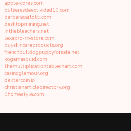
apple-cores.com
pulserasdeactividad10.com
barbaracarlotti.com
desktopmining.net
inthebleachers.net
lexapro-rx-store.com
buyskincareproducts.org
frenchbulldogpuppyforsale.net
kogamasquid.com
themultiplicationtablechart.com
casinoglamour.org
dextercoin.io
christianarticledirectory.org
5homestyle.com