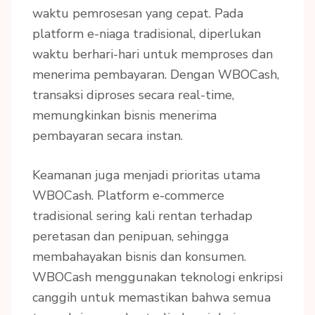
waktu pemrosesan yang cepat. Pada
platform e-niaga tradisional, diperlukan
waktu berhari-hari untuk memproses dan
menerima pembayaran. Dengan WBOCash,
transaksi diproses secara real-time,
memungkinkan bisnis menerima
pembayaran secara instan.
Keamanan juga menjadi prioritas utama
WBOCash. Platform e-commerce
tradisional sering kali rentan terhadap
peretasan dan penipuan, sehingga
membahayakan bisnis dan konsumen.
WBOCash menggunakan teknologi enkripsi
canggih untuk memastikan bahwa semua