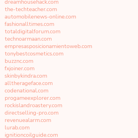
dreamhousehack.com
the-techteacher.com
automobilenews-online.com
fashionalltimes.com
totaldigitalforum.com
technoarmaan.com
empresasposicionamientoweb.com
tonybestcosmetics.com
buzznc.com
fxjoiner.com
skinbykindra.com
alltherageface.com
codenational.com
progameexplorer.com
rockislandroastery.com
directselling-pro.com
revenuealarm.com
lurab.com
ignitioncoilguide.com