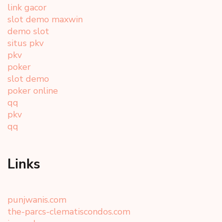
link gacor
slot demo maxwin
demo slot
situs pkv
pkv
poker
slot demo
poker online
qq
pkv
qq
Links
punjwanis.com
the-parcs-clematiscondos.com