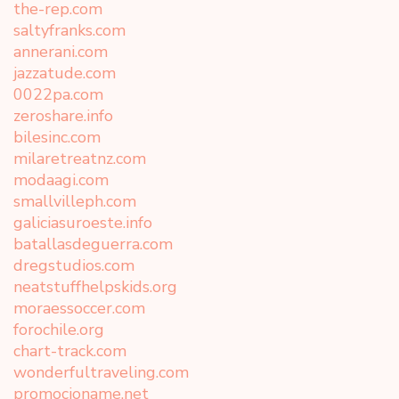
the-rep.com
saltyfranks.com
annerani.com
jazzatude.com
0022pa.com
zeroshare.info
bilesinc.com
milaretreatnz.com
modaagi.com
smallvilleph.com
galiciasuroeste.info
batallasdeguerra.com
dregstudios.com
neatstuffhelpskids.org
moraessoccer.com
forochile.org
chart-track.com
wonderfultraveling.com
promocioname.net