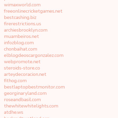
wimaxworld.com
freeonlinecricketgames.net
bestcashing.biz
firerestrictions.us
archiesbrooklyn.com
muambeiros.net
infozblog.com
chonbaihat.com
elblogdeoscargonzalez.com
webpromote.net
steroids-store.co
arteydecoracion.net
fithog.com
bestlaptopbestmonitor.com
georginaryland.com
roseandbasil.com
thewhitewhitelights.com
atdhe.ws