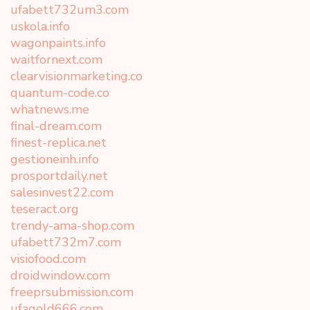
ufabett732um3.com
uskola.info
wagonpaints.info
waitfornext.com
clearvisionmarketing.co
quantum-code.co
whatnews.me
final-dream.com
finest-replica.net
gestioneinh.info
prosportdaily.net
salesinvest22.com
teseract.org
trendy-ama-shop.com
ufabett732m7.com
visiofood.com
droidwindow.com
freeprsubmission.com
ufagold666.com