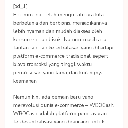
[ad_1]
E-commerce telah mengubah cara kita
berbelanja dan berbisnis, menjadikannya
lebih nyaman dan mudah diakses oleh
konsumen dan bisnis. Namun, masih ada
tantangan dan keterbatasan yang dihadapi
platform e-commerce tradisional, seperti
biaya transaksi yang tinggi, waktu
pemrosesan yang lama, dan kurangnya
keamanan.
Namun kini, ada pemain baru yang
merevolusi dunia e-commerce – WBOCash.
WBOCash adalah platform pembayaran
terdesentralisasi yang dirancang untuk