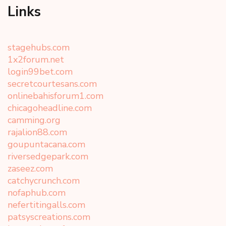
Links
stagehubs.com
1x2forum.net
login99bet.com
secretcourtesans.com
onlinebahisforum1.com
chicagoheadline.com
camming.org
rajalion88.com
goupuntacana.com
riversedgepark.com
zaseez.com
catchycrunch.com
nofaphub.com
nefertitingalls.com
patsyscreations.com