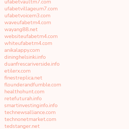
ufabetvaultm7.com
ufabetvillageum7.com
ufabetvoicem3.com
waveufabetm4.com
wayang88.net
websiteufabetm4.com
whiteufabetm4.com
anikalappy.com
dininghelsinki.info
duanfrescariverside.info
etilerx.com
finestreplica.net
flounderandfumble.com
healthohunt.com
retefuturah.info
smartinvestinginfo.info
technewsalliance.com
technonetmarket.com
tedstanger.net