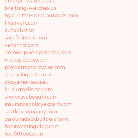
omega--watches.us
breitling-watches.us
tgarnettcentrallautoads.com
fixadvert.com
autopluz.co
save3time-c.com
vexonhcf.com
demos-pixelsparadise.com
mediatitude.com
prewarmotorcycles.com
simracinglinks.com
dosyamerkezi.net
le-surrealisme.com
showcasebeauty.com
insurancepolicyexpert.com
statkeycompany.com
carolinadeckbuilders.com
topinvestingblog.com
top50tools.com