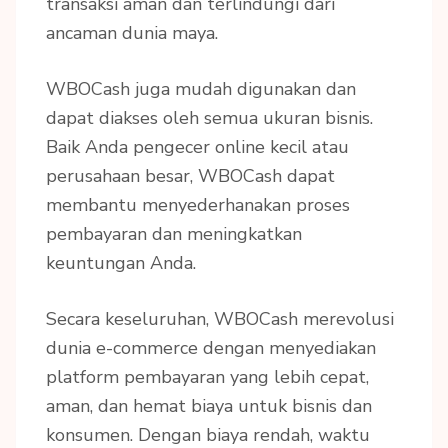
transaksi aman dan terlindungi dari
ancaman dunia maya.
WBOCash juga mudah digunakan dan
dapat diakses oleh semua ukuran bisnis.
Baik Anda pengecer online kecil atau
perusahaan besar, WBOCash dapat
membantu menyederhanakan proses
pembayaran dan meningkatkan
keuntungan Anda.
Secara keseluruhan, WBOCash merevolusi
dunia e-commerce dengan menyediakan
platform pembayaran yang lebih cepat,
aman, dan hemat biaya untuk bisnis dan
konsumen. Dengan biaya rendah, waktu