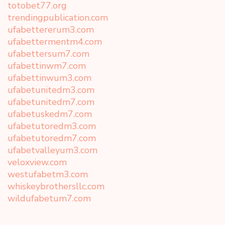
totobet77.org
trendingpublication.com
ufabettererum3.com
ufabettermentm4.com
ufabettersum7.com
ufabettinwm7.com
ufabettinwum3.com
ufabetunitedm3.com
ufabetunitedm7.com
ufabetuskedm7.com
ufabetutoredm3.com
ufabetutoredm7.com
ufabetvalleyum3.com
veloxview.com
westufabetm3.com
whiskeybrothersllc.com
wildufabetum7.com