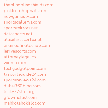
theblingblingshields.com
pinkfrenchtipnails.com
newgamestv.com
sportsgallerys.com
sportsmirrors.net
datasports.net
atasehirescortu.net
engineeringtechub.com
jerryescorts.com
attorneylegal.co
voomb.com
techgadgetpoint.com
tvsportsguide24.com
sportsreviews24.com
dubai360blog.com
lucky77slot.org
growmefast.com
mahkotahokislot.com