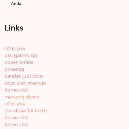
Anda
Links
situs pkv
pkv games qq
poker online
pokerqq
bandar judi bola
situs slot maxwin
demo slot
mahjong demo
situs pkv
live draw hk lotto
demo slot
demo slot