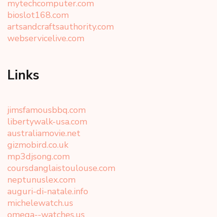
mytechcomputer.com
bioslot168.com
artsandcraftsauthority.com
webservicelive.com
Links
jimsfamousbbq.com
libertywalk-usa.com
australiamovie.net
gizmobird.co.uk
mp3djsong.com
coursdanglaistoulouse.com
neptunuslex.com
auguri-di-natale.info
michelewatch.us
omega--watches.us