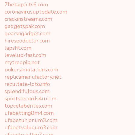
7betagents6.com
coronavirusuptodate.com
crackinstreams.com
gadgetspak.com
gearsngadget.com
hireseodoctor.com
lapsfit.com
levelup-fast.com
mytreepla.net
pokersimulations.com
replicamanufactory.net
rezultate-loto.info
splendifulous.com
sportsrecords4u.com
topceleberites.com
ufabetting8m4.com
ufabetunionum3.com
ufabetvalueum3.com
ufabetvaultm7.com