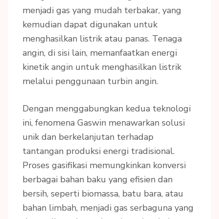
menjadi gas yang mudah terbakar, yang
kemudian dapat digunakan untuk
menghasilkan listrik atau panas. Tenaga
angin, di sisi lain, memanfaatkan energi
kinetik angin untuk menghasilkan listrik
melalui penggunaan turbin angin.
Dengan menggabungkan kedua teknologi
ini, fenomena Gaswin menawarkan solusi
unik dan berkelanjutan terhadap
tantangan produksi energi tradisional.
Proses gasifikasi memungkinkan konversi
berbagai bahan baku yang efisien dan
bersih, seperti biomassa, batu bara, atau
bahan limbah, menjadi gas serbaguna yang