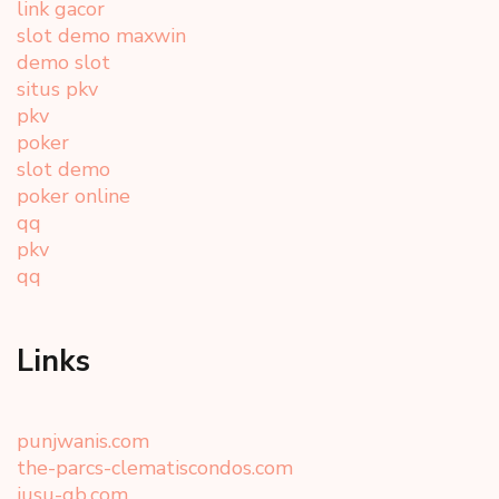
link gacor
slot demo maxwin
demo slot
situs pkv
pkv
poker
slot demo
poker online
qq
pkv
qq
Links
punjwanis.com
the-parcs-clematiscondos.com
jusu-gb.com