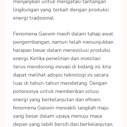
menjanjikan untuk mengatasi tantangan
lingkungan yang terkait dengan produksi
energi tradisional.
Fenomena Gaswin masih dalam tahap awal
pengembangan, namun telah menunjukkan
harapan besar dalam merevolusi produksi
energi. Ketika penelitian dan investasi
terus mendorong inovasi di bidang ini, kita
dapat melihat adopsi teknologi ini secara
luas di tahun-tahun mendatang. Dengan
potensinya untuk memberikan solusi
energi yang berkelanjutan dan efisien,
fenomena Gaswin mewakili langkah maju
yang besar dalam upaya menuju masa
depan yang lebih bersih dan berkelanjutan.