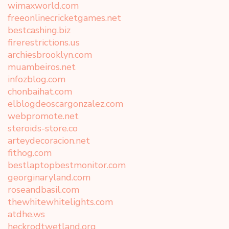
wimaxworld.com
freeonlinecricketgames.net
bestcashing.biz
firerestrictions.us
archiesbrooklyn.com
muambeiros.net
infozblog.com
chonbaihat.com
elblogdeoscargonzalez.com
webpromote.net
steroids-store.co
arteydecoracion.net
fithog.com
bestlaptopbestmonitor.com
georginaryland.com
roseandbasil.com
thewhitewhitelights.com
atdhe.ws
heckrodtwetland.org