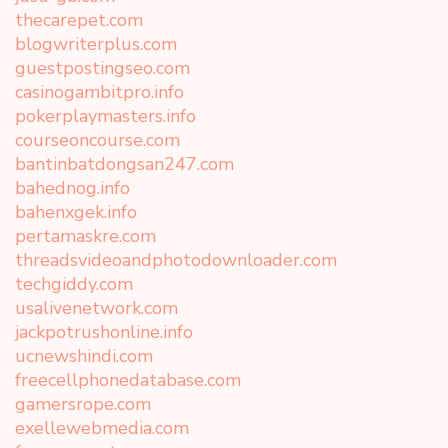
thecarepet.com
blogwriterplus.com
guestpostingseo.com
casinogambitpro.info
pokerplaymasters.info
courseoncourse.com
bantinbatdongsan247.com
bahednog.info
bahenxgek.info
pertamaskre.com
threadsvideoandphotodownloader.com
techgiddy.com
usalivenetwork.com
jackpotrushonline.info
ucnewshindi.com
freecellphonedatabase.com
gamersrope.com
exellewebmedia.com