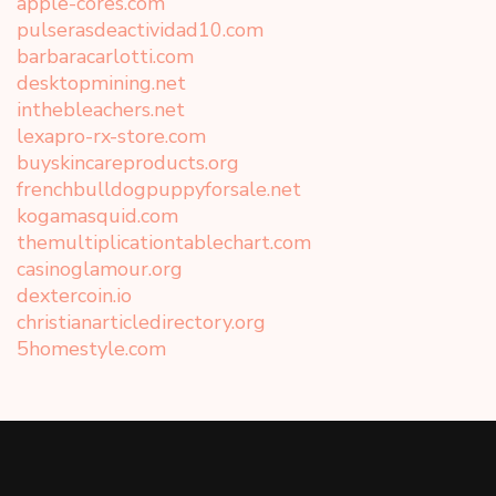
apple-cores.com
pulserasdeactividad10.com
barbaracarlotti.com
desktopmining.net
inthebleachers.net
lexapro-rx-store.com
buyskincareproducts.org
frenchbulldogpuppyforsale.net
kogamasquid.com
themultiplicationtablechart.com
casinoglamour.org
dextercoin.io
christianarticledirectory.org
5homestyle.com