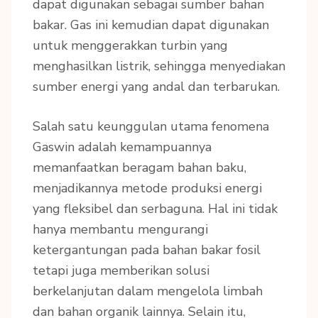
dapat digunakan sebagai sumber bahan
bakar. Gas ini kemudian dapat digunakan
untuk menggerakkan turbin yang
menghasilkan listrik, sehingga menyediakan
sumber energi yang andal dan terbarukan.
Salah satu keunggulan utama fenomena
Gaswin adalah kemampuannya
memanfaatkan beragam bahan baku,
menjadikannya metode produksi energi
yang fleksibel dan serbaguna. Hal ini tidak
hanya membantu mengurangi
ketergantungan pada bahan bakar fosil
tetapi juga memberikan solusi
berkelanjutan dalam mengelola limbah
dan bahan organik lainnya. Selain itu,