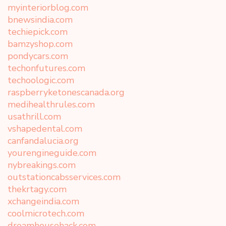
myinteriorblog.com
bnewsindia.com
techiepick.com
bamzyshop.com
pondycars.com
techonfutures.com
techoologic.com
raspberryketonescanada.org
medihealthrules.com
usathrill.com
vshapedental.com
canfandalucia.org
yourengineguide.com
nybreakings.com
outstationcabsservices.com
thekrtagy.com
xchangeindia.com
coolmicrotech.com
dreamhousehack.com