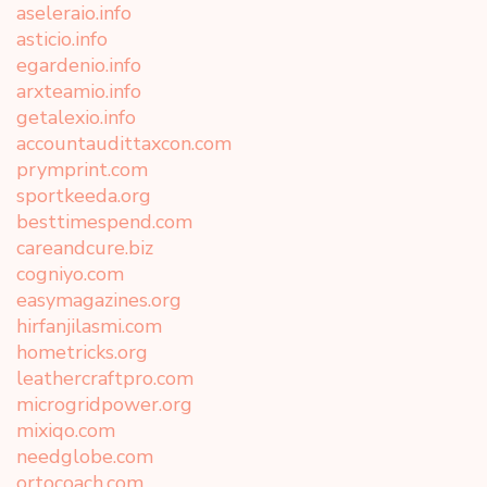
aseleraio.info
asticio.info
egardenio.info
arxteamio.info
getalexio.info
accountaudittaxcon.com
prymprint.com
sportkeeda.org
besttimespend.com
careandcure.biz
cogniyo.com
easymagazines.org
hirfanjilasmi.com
hometricks.org
leathercraftpro.com
microgridpower.org
mixiqo.com
needglobe.com
ortocoach.com