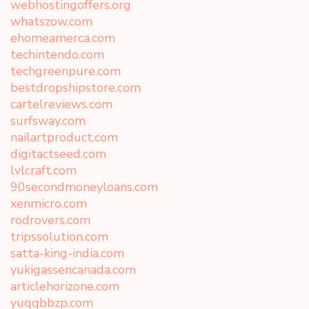
webhostingoffers.org
whatszow.com
ehomeamerca.com
techintendo.com
techgreenpure.com
bestdropshipstore.com
cartelreviews.com
surfsway.com
nailartproduct.com
digitactseed.com
lvlcraft.com
90secondmoneyloans.com
xenmicro.com
rodrovers.com
tripssolution.com
satta-king-india.com
yukigassencanada.com
articlehorizone.com
yuqqbbzp.com