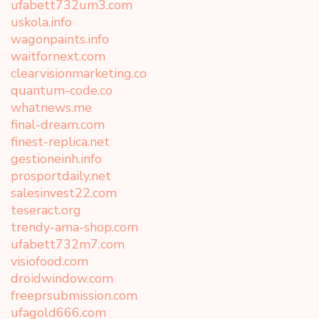
ufabett732um3.com
uskola.info
wagonpaints.info
waitfornext.com
clearvisionmarketing.co
quantum-code.co
whatnews.me
final-dream.com
finest-replica.net
gestioneinh.info
prosportdaily.net
salesinvest22.com
teseract.org
trendy-ama-shop.com
ufabett732m7.com
visiofood.com
droidwindow.com
freeprsubmission.com
ufagold666.com