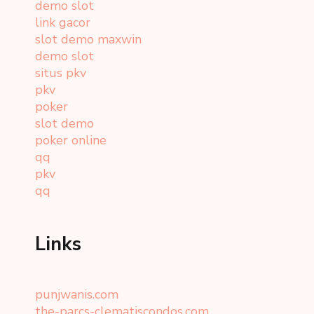
demo slot
link gacor
slot demo maxwin
demo slot
situs pkv
pkv
poker
slot demo
poker online
qq
pkv
qq
Links
punjwanis.com
the-parcs-clematiscondos.com