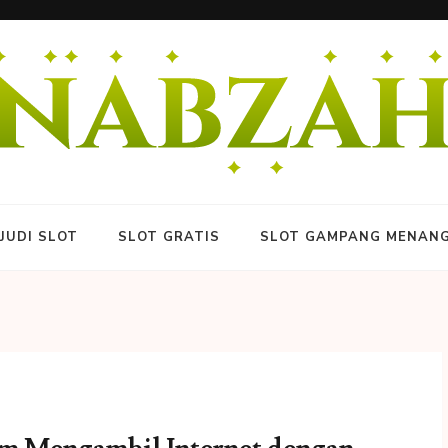
i dengan RTP Tertingg
uk peluang menang maksimal. Slot gacor ini menghadirkan hasil terbaik.
JUDI SLOT
SLOT GRATIS
SLOT GAMPANG MENAN
PG Soft