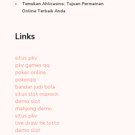
Temukan Ahlicasino: Tujuan Permainan
Online Terbaik Anda
Links
situs pkv
pkv games qq
poker online
pokerqq
bandar judi bola
situs slot maxwin
demo slot
mahjong demo
situs pkv
live draw hk lotto
demo slot