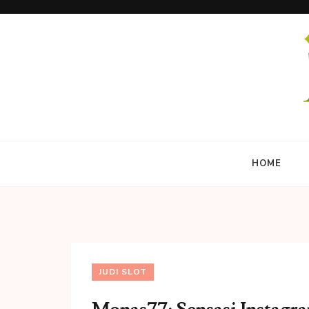
Skip
to
content
(Press
Enter)
Slot Gacor Hari In
Nikmati slot anti rungkat PG Soft hari ini dengan RTP tertinggi unt
HOME
JUDI SLOT