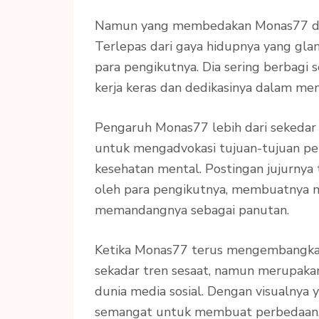
Namun yang membedakan Monas77 denga
Terlepas dari gaya hidupnya yang gla
para pengikutnya. Dia sering berbagi s
kerja keras dan dedikasinya dalam m
Pengaruh Monas77 lebih dari sekedar
untuk mengadvokasi tujuan-tujuan pen
kesehatan mental. Postingan jujurnya
oleh para pengikutnya, membuatnya 
memandangnya sebagai panutan.
Ketika Monas77 terus mengembangkan 
sekadar tren sesaat, namun merupaka
dunia media sosial. Dengan visualnya 
semangat untuk membuat perbedaan,