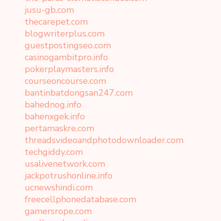
jusu-gb.com
thecarepet.com
blogwriterplus.com
guestpostingseo.com
casinogambitpro.info
pokerplaymasters.info
courseoncourse.com
bantinbatdongsan247.com
bahednog.info
bahenxgek.info
pertamaskre.com
threadsvideoandphotodownloader.com
techgiddy.com
usalivenetwork.com
jackpotrushonline.info
ucnewshindi.com
freecellphonedatabase.com
gamersrope.com