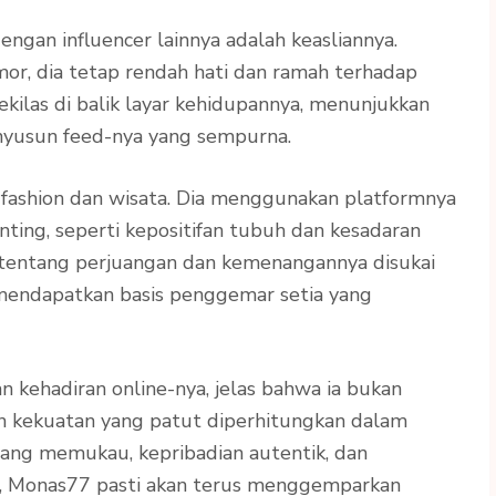
n influencer lainnya adalah keasliannya.
mor, dia tetap rendah hati dan ramah terhadap
ekilas di balik layar kehidupannya, menunjukkan
enyusun feed-nya yang sempurna.
 fashion dan wisata. Dia menggunakan platformnya
ting, seperti kepositifan tubuh dan kesadaran
 tentang perjuangan dan kemenangannya disukai
mendapatkan basis penggemar setia yang
kehadiran online-nya, jelas bahwa ia bukan
n kekuatan yang patut diperhitungkan dalam
yang memukau, kepribadian autentik, dan
 Monas77 pasti akan terus menggemparkan