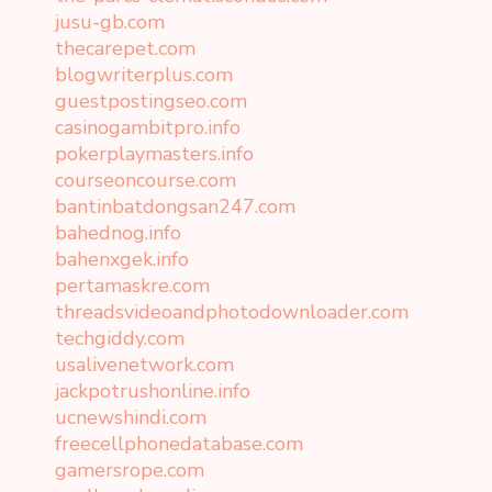
jusu-gb.com
thecarepet.com
blogwriterplus.com
guestpostingseo.com
casinogambitpro.info
pokerplaymasters.info
courseoncourse.com
bantinbatdongsan247.com
bahednog.info
bahenxgek.info
pertamaskre.com
threadsvideoandphotodownloader.com
techgiddy.com
usalivenetwork.com
jackpotrushonline.info
ucnewshindi.com
freecellphonedatabase.com
gamersrope.com