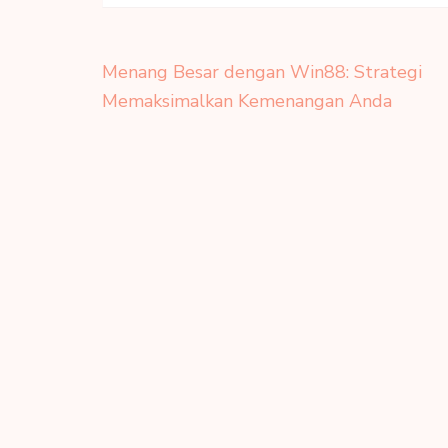
Post
Menang Besar dengan Win88: Strategi
navigation
Memaksimalkan Kemenangan Anda