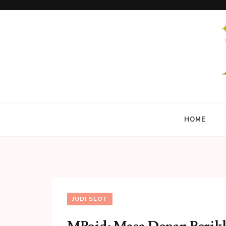
Skip
to
content
(Press
Enter)
Slot Gacor Hari In
Nikmati slot anti rungkat PG Soft hari ini dengan RTP tertinggi unt
HOME
JUDI SLOT