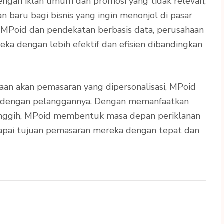
dengan iklan umum dan promosi yang tidak relevan,
n baru bagi bisnis yang ingin menonjol di pasar
 MPoid dan pendekatan berbasis data, perusahaan
ka dengan lebih efektif dan efisien dibandingkan
an akan pemasaran yang dipersonalisasi, MPoid
ng dengan pelanggannya. Dengan memanfaatkan
anggih, MPoid membentuk masa depan periklanan
apai tujuan pemasaran mereka dengan tepat dan