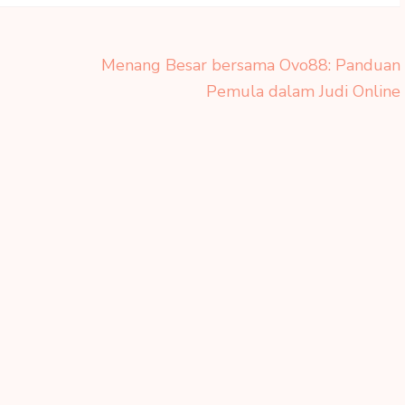
Menang Besar bersama Ovo88: Panduan
Pemula dalam Judi Online