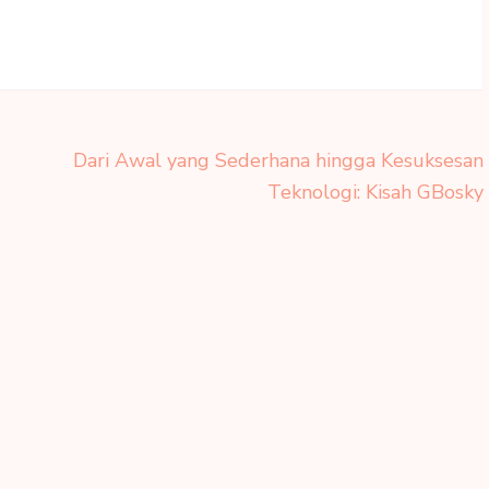
Dari Awal yang Sederhana hingga Kesuksesan
Teknologi: Kisah GBosky