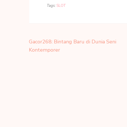
Tags:
SLOT
Post
Gacor268: Bintang Baru di Dunia Seni
navigation
Kontemporer