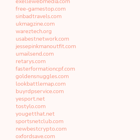
exellewebmedia.com
free-gamestop.com
sinbadtravels.com
ukmagzine.com
wareztech.org
usabestnetwork.com
jessepinkmanoutfit.com
umailsend.com
retarys.com
fasterformationcpf.com
goldensnuggles.com
lookbattlemap.com
buyrdpservice.com
yesport.net
tostylo.com
yougetthat.net
sportsnetclub.com
newbestcrypto.com
oxfordsave.com