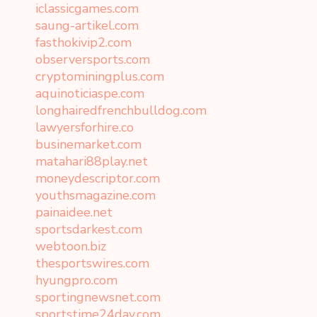
iclassicgames.com
saung-artikel.com
fasthokivip2.com
observersports.com
cryptominingplus.com
aquinoticiaspe.com
longhairedfrenchbulldog.com
lawyersforhire.co
businemarket.com
matahari88play.net
moneydescriptor.com
youthsmagazine.com
painaidee.net
sportsdarkest.com
webtoon.biz
thesportswires.com
hyungpro.com
sportingnewsnet.com
sportstime24day.com