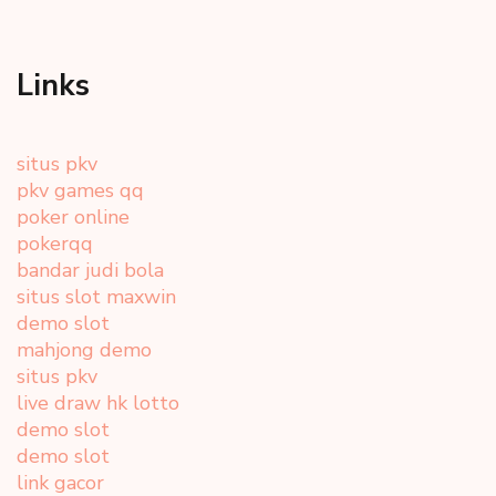
Links
situs pkv
pkv games qq
poker online
pokerqq
bandar judi bola
situs slot maxwin
demo slot
mahjong demo
situs pkv
live draw hk lotto
demo slot
demo slot
link gacor