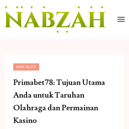
Skip
to
content
(Press
Slot Gacor Hari Ini dengan RTP
Nikmati slot anti rungkat PG Soft hari ini dengan
Enter)
RTP tertinggi untuk peluang menang maksimal.
Tertinggi, Slot Anti Rungkat PG
Slot gacor ini menghadirkan hasil terbaik.
Soft
JUDI SLOT
Primabet78: Tujuan Utama
Anda untuk Taruhan
Olahraga dan Permainan
Kasino