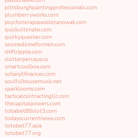
pittsburghpaintingprofessionals.com
plumberryworks.com
psychoterapiawioletanowak.com
quickultimate.com
quirkyquester.com
sexmedicineformen.com
shiftripple.com
slotterpercaya.co
smartcoolbox.com
sohanjitfinances.com
soulfulhousemusic.net
sparklooms.com
tacticalcontractingllc.com
thecapitalpowers.com
tobabet88slot3.com
todayscurrentnews.com
totobet77.asia
totobet77.org