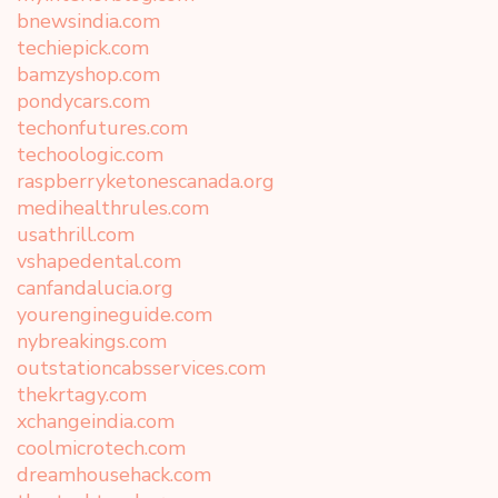
bnewsindia.com
techiepick.com
bamzyshop.com
pondycars.com
techonfutures.com
techoologic.com
raspberryketonescanada.org
medihealthrules.com
usathrill.com
vshapedental.com
canfandalucia.org
yourengineguide.com
nybreakings.com
outstationcabsservices.com
thekrtagy.com
xchangeindia.com
coolmicrotech.com
dreamhousehack.com