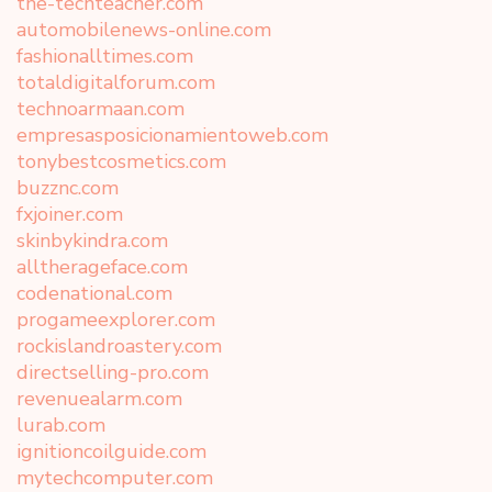
the-techteacher.com
automobilenews-online.com
fashionalltimes.com
totaldigitalforum.com
technoarmaan.com
empresasposicionamientoweb.com
tonybestcosmetics.com
buzznc.com
fxjoiner.com
skinbykindra.com
alltherageface.com
codenational.com
progameexplorer.com
rockislandroastery.com
directselling-pro.com
revenuealarm.com
lurab.com
ignitioncoilguide.com
mytechcomputer.com