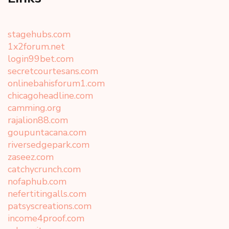
stagehubs.com
1x2forum.net
login99bet.com
secretcourtesans.com
onlinebahisforum1.com
chicagoheadline.com
camming.org
rajalion88.com
goupuntacana.com
riversedgepark.com
zaseez.com
catchycrunch.com
nofaphub.com
nefertitingalls.com
patsyscreations.com
income4proof.com