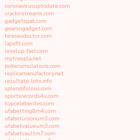
coronavirusuptodate.com
crackinstreams.com
gadgetspak.com
gearsngadget.com
hireseodoctor.com
lapsfit.com
levelup-fast.com
mytreepla.net
pokersimulations.com
replicamanufactory.net
rezultate-loto.info
splendifulous.com
sportsrecords4u.com
topceleberites.com
ufabetting8m4.com
ufabetunionum3.com
ufabetvalueum3.com
ufabetvaultm7.com