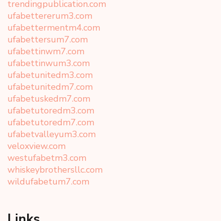
trendingpublication.com
ufabettererum3.com
ufabettermentm4.com
ufabettersum7.com
ufabettinwm7.com
ufabettinwum3.com
ufabetunitedm3.com
ufabetunitedm7.com
ufabetuskedm7.com
ufabetutoredm3.com
ufabetutoredm7.com
ufabetvalleyum3.com
veloxview.com
westufabetm3.com
whiskeybrothersllc.com
wildufabetum7.com
Links