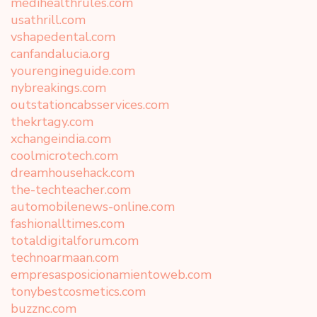
medihealthrules.com
usathrill.com
vshapedental.com
canfandalucia.org
yourengineguide.com
nybreakings.com
outstationcabsservices.com
thekrtagy.com
xchangeindia.com
coolmicrotech.com
dreamhousehack.com
the-techteacher.com
automobilenews-online.com
fashionalltimes.com
totaldigitalforum.com
technoarmaan.com
empresasposicionamientoweb.com
tonybestcosmetics.com
buzznc.com