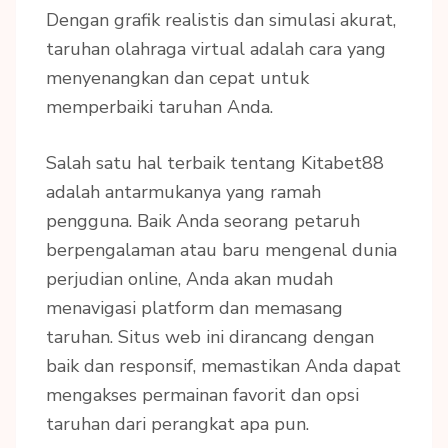
Dengan grafik realistis dan simulasi akurat,
taruhan olahraga virtual adalah cara yang
menyenangkan dan cepat untuk
memperbaiki taruhan Anda.
Salah satu hal terbaik tentang Kitabet88
adalah antarmukanya yang ramah
pengguna. Baik Anda seorang petaruh
berpengalaman atau baru mengenal dunia
perjudian online, Anda akan mudah
menavigasi platform dan memasang
taruhan. Situs web ini dirancang dengan
baik dan responsif, memastikan Anda dapat
mengakses permainan favorit dan opsi
taruhan dari perangkat apa pun.