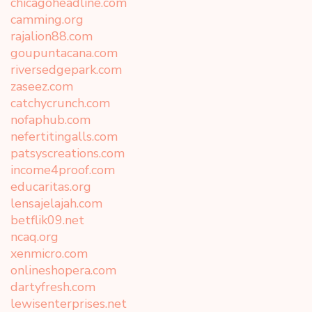
chicagoheadline.com
camming.org
rajalion88.com
goupuntacana.com
riversedgepark.com
zaseez.com
catchycrunch.com
nofaphub.com
nefertitingalls.com
patsyscreations.com
income4proof.com
educaritas.org
lensajelajah.com
betflik09.net
ncaq.org
xenmicro.com
onlineshopera.com
dartyfresh.com
lewisenterprises.net