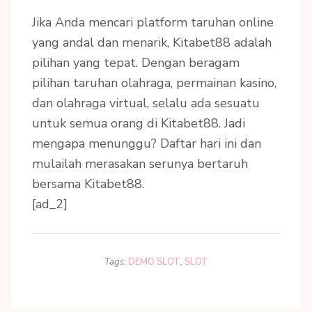
Jika Anda mencari platform taruhan online
yang andal dan menarik, Kitabet88 adalah
pilihan yang tepat. Dengan beragam
pilihan taruhan olahraga, permainan kasino,
dan olahraga virtual, selalu ada sesuatu
untuk semua orang di Kitabet88. Jadi
mengapa menunggu? Daftar hari ini dan
mulailah merasakan serunya bertaruh
bersama Kitabet88.
[ad_2]
Tags:
DEMO SLOT
,
SLOT