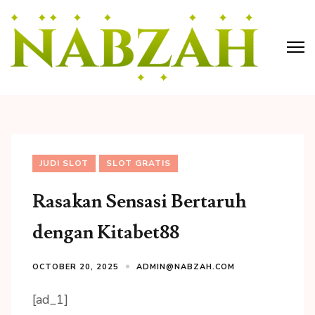
Skip
to
content
(Press
Slot Gacor Hari Ini dengan RTP
Nikmati slot anti rungkat PG Soft hari ini dengan
Enter)
RTP tertinggi untuk peluang menang maksimal.
Tertinggi, Slot Anti Rungkat PG
Slot gacor ini menghadirkan hasil terbaik.
Soft
JUDI SLOT
SLOT GRATIS
Rasakan Sensasi Bertaruh
dengan Kitabet88
OCTOBER 20, 2025
ADMIN@NABZAH.COM
[ad_1]