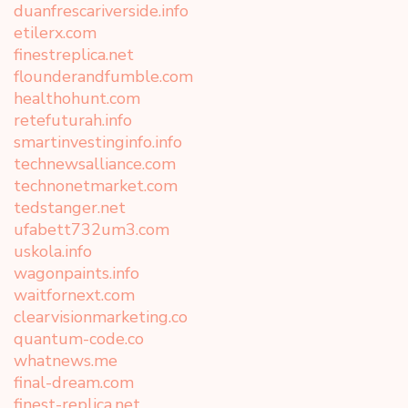
duanfrescariverside.info
etilerx.com
finestreplica.net
flounderandfumble.com
healthohunt.com
retefuturah.info
smartinvestinginfo.info
technewsalliance.com
technonetmarket.com
tedstanger.net
ufabett732um3.com
uskola.info
wagonpaints.info
waitfornext.com
clearvisionmarketing.co
quantum-code.co
whatnews.me
final-dream.com
finest-replica.net