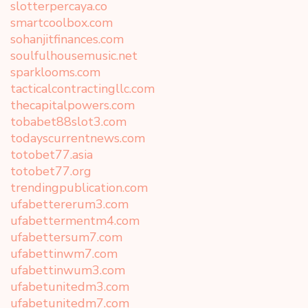
slotterpercaya.co
smartcoolbox.com
sohanjitfinances.com
soulfulhousemusic.net
sparklooms.com
tacticalcontractingllc.com
thecapitalpowers.com
tobabet88slot3.com
todayscurrentnews.com
totobet77.asia
totobet77.org
trendingpublication.com
ufabettererum3.com
ufabettermentm4.com
ufabettersum7.com
ufabettinwm7.com
ufabettinwum3.com
ufabetunitedm3.com
ufabetunitedm7.com