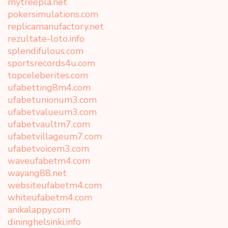
mytreepla.net
pokersimulations.com
replicamanufactory.net
rezultate-loto.info
splendifulous.com
sportsrecords4u.com
topceleberites.com
ufabetting8m4.com
ufabetunionum3.com
ufabetvalueum3.com
ufabetvaultm7.com
ufabetvillageum7.com
ufabetvoicem3.com
waveufabetm4.com
wayang88.net
websiteufabetm4.com
whiteufabetm4.com
anikalappy.com
dininghelsinki.info