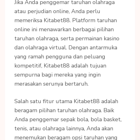
Jika Anda penggemar taruhan olahraga
atau perjudian online, Anda perlu
memeriksa Kitabet88. Platform taruhan
online ini menawarkan berbagai pilihan
taruhan olahraga, serta permainan kasino
dan olahraga virtual. Dengan antarmuka
yang ramah pengguna dan peluang
kompetitif, Kitabet88 adalah tujuan
sempurna bagi mereka yang ingin
merasakan serunya bertaruh.
Salah satu fitur utama Kitabet88 adalah
beragam pilihan taruhan olahraga. Baik
Anda penggemar sepak bola, bola basket,
tenis, atau olahraga lainnya, Anda akan
menemukan beragam opsi taruhan yang