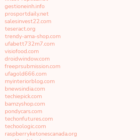
gestioneinh.info
prosportdaily.net
salesinvest22.com
teseract.org
trendy-ama-shop.com
ufabett732m7.com
visiofood.com
droidwindow.com
freeprsubmission.com
ufagold666.com
myinteriorblog.com
bnewsindia.com
techiepick.com
bamzyshop.com
pondycars.com
techonfutures.com
techoologic.com
raspberryketonescanada.org