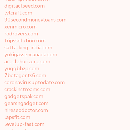
digitactseed.com
lvlcraft.com
90secondmoneyloans.com
xenmicro.com
rodrovers.com
tripssolution.com
satta-king-india.com
yukigassencanada.com
articlehorizone.com
yuqqbbzp.com
7betagents6.com
coronavirusuptodate.com
crackinstreams.com
gadgetspak.com
gearsngadget.com
hireseodoctor.com
lapsfit.com
levelup-fast.com