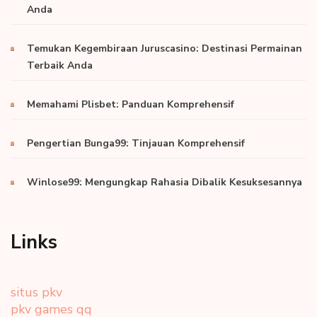
Anda
Temukan Kegembiraan Juruscasino: Destinasi Permainan
Terbaik Anda
Memahami Plisbet: Panduan Komprehensif
Pengertian Bunga99: Tinjauan Komprehensif
Winlose99: Mengungkap Rahasia Dibalik Kesuksesannya
Links
situs pkv
pkv games qq