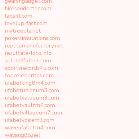
gearsngadget.com
hireseodoctor.com
lapsfit.com
levelup-fast.com
mytreepla.net
pokersimulations.com
replicamanufactory.net
rezultate-loto.info
splendifulous.com
sportsrecords4u.com
topceleberites.com
ufabetting8m4.com
ufabetunionum3.com
ufabetvalueum3.com
ufabetvaultm7.com
ufabetvillageum7.com
ufabetvoicem3.com
waveufabetm4.com
wayang88.net