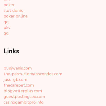
poker
slot demo
poker online
qq
pkv
qq
Links
punjwanis.com
the-parcs-clematiscondos.com
jusu-gb.com
thecarepet.com
blogwriterplus.com
guestpostingseo.com
casinogambitpro.info