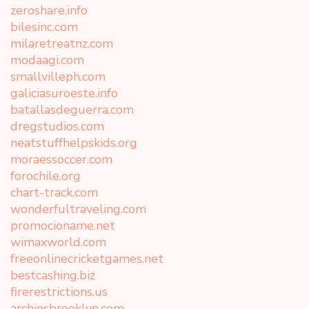
zeroshare.info
bilesinc.com
milaretreatnz.com
modaagi.com
smallvilleph.com
galiciasuroeste.info
batallasdeguerra.com
dregstudios.com
neatstuffhelpskids.org
moraessoccer.com
forochile.org
chart-track.com
wonderfultraveling.com
promocioname.net
wimaxworld.com
freeonlinecricketgames.net
bestcashing.biz
firerestrictions.us
archiesbrooklyn.com