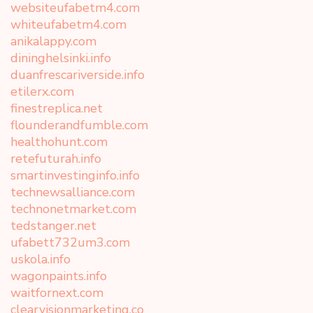
websiteufabetm4.com
whiteufabetm4.com
anikalappy.com
dininghelsinki.info
duanfrescariverside.info
etilerx.com
finestreplica.net
flounderandfumble.com
healthohunt.com
retefuturah.info
smartinvestinginfo.info
technewsalliance.com
technonetmarket.com
tedstanger.net
ufabett732um3.com
uskola.info
wagonpaints.info
waitfornext.com
clearvisionmarketing.co