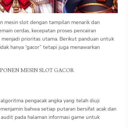
n mesin slot dengan tampilan menarik dan
main cerdas, kecepatan proses pencairan
 menjadi prioritas utama. Berikut panduan untuk
dak hanya “gacor” tetapi juga menawarkan
ONEN MESIN SLOT GACOR
algoritma pengacak angka yang telah diuji
enjamin bahwa setiap putaran bersifat acak dan
 audit pada halaman informasi game untuk