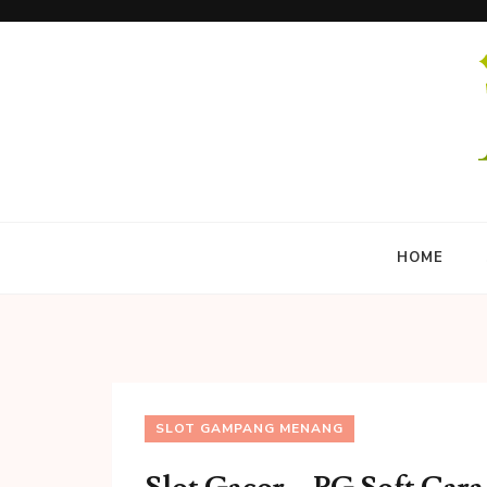
Skip
to
content
(Press
Enter)
Slot Gacor Hari In
Nikmati slot anti rungkat PG Soft hari ini dengan RTP tertinggi unt
HOME
SLOT GAMPANG MENANG