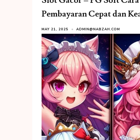
Slot Gacor – PG Soft Car
Pembayaran Cepat dan Ke
MAY 21, 2025
ADMIN@NABZAH.COM