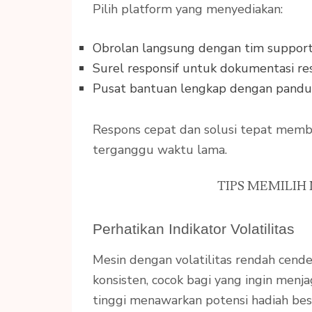
Pilih platform yang menyediakan:
Obrolan langsung dengan tim suppor
Surel responsif untuk dokumentasi re
Pusat bantuan lengkap dengan pandu
Respons cepat dan solusi tepat memb
terganggu waktu lama.
TIPS MEMILIH
Perhatikan Indikator Volatilitas
Mesin dengan volatilitas rendah cen
konsisten, cocok bagi yang ingin menja
tinggi menawarkan potensi hadiah besa