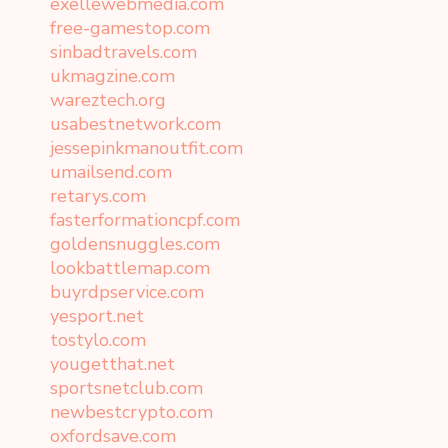
exellewebmedia.com
free-gamestop.com
sinbadtravels.com
ukmagzine.com
wareztech.org
usabestnetwork.com
jessepinkmanoutfit.com
umailsend.com
retarys.com
fasterformationcpf.com
goldensnuggles.com
lookbattlemap.com
buyrdpservice.com
yesport.net
tostylo.com
yougetthat.net
sportsnetclub.com
newbestcrypto.com
oxfordsave.com