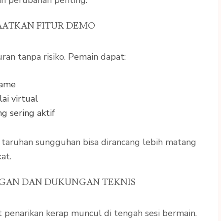
an perubahan penting.
ATKAN FITUR DEMO
an tanpa risiko. Pemain dapat:
game
ai virtual
g sering aktif
 taruhan sungguhan bisa dirancang lebih matang
at.
GAN DAN DUKUNGAN TEKNIS
t penarikan kerap muncul di tengah sesi bermain.