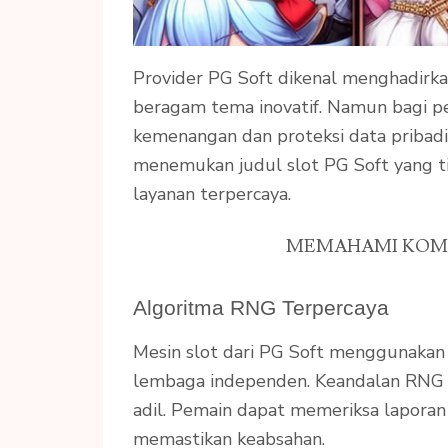
Provider PG Soft dikenal menghadirka
beragam tema inovatif. Namun bagi pe
kemenangan dan proteksi data pribadi
menemukan judul slot PG Soft yang ti
layanan terpercaya.
MEMAHAMI KOMP
Algoritma RNG Terpercaya
Mesin slot dari PG Soft menggunakan 
lembaga independen. Keandalan RNG m
adil. Pemain dapat memeriksa laporan
memastikan keabsahan.