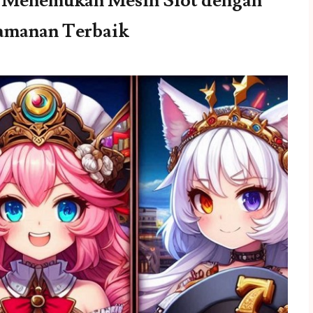
a Menemukan Mesin Slot dengan
amanan Terbaik