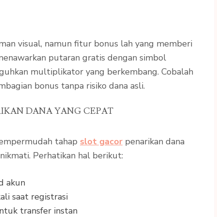
n visual, namun fitur bonus lah yang memberi
menawarkan putaran gratis dengan simbol
guhkan multiplikator yang berkembang. Cobalah
agian bonus tanpa risiko dana asli.
RIKAN DANA YANG CEPAT
k mempermudah tahap
slot gacor
penarikan dana
kmati. Perhatikan hal berikut:
d akun
ali saat registrasi
tuk transfer instan