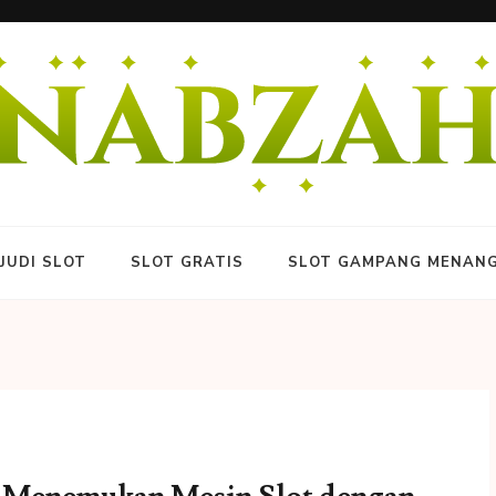
i dengan RTP Tertingg
uk peluang menang maksimal. Slot gacor ini menghadirkan hasil terbaik.
JUDI SLOT
SLOT GRATIS
SLOT GAMPANG MENAN
PG Soft