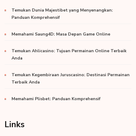
Temukan Dunia Majestibet yang Menyenangkan:
Panduan Komprehensif
Memahami Saung4D: Masa Depan Game Online
Temukan Ahlicasino: Tujuan Permainan Online Terbaik
Anda
Temukan Kegembiraan Juruscasino: Destinasi Permainan
Terbaik Anda
Memahami Plisbet: Panduan Komprehensif
Links