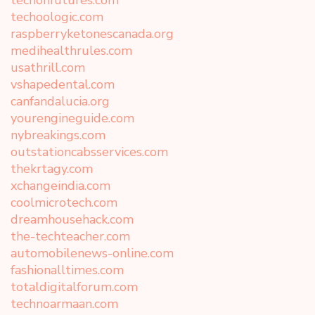
techonfutures.com
techoologic.com
raspberryketonescanada.org
medihealthrules.com
usathrill.com
vshapedental.com
canfandalucia.org
yourengineguide.com
nybreakings.com
outstationcabsservices.com
thekrtagy.com
xchangeindia.com
coolmicrotech.com
dreamhousehack.com
the-techteacher.com
automobilenews-online.com
fashionalltimes.com
totaldigitalforum.com
technoarmaan.com