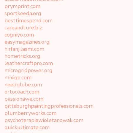
prymprint.com
sportkeeda.org
besttimespend.com
careandcure.biz
cogniyo.com
easymagazines.org
hirfanjilasmi.com
hometricks.org
leathercraftpro.com
microgridpower.org
mixiqo.com
needglobe.com
ortocoach.com
passionawe.com
pittsburghpaintingprofessionals.com
plumberryworks.com
psychoterapiawioletanowak.com
quickultimate.com