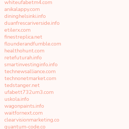
whiteufabetm4.com
anikalappy.com
dininghelsinki.info
duanfrescariverside.info
etilerx.com
finestreplica.net
flounderandfumble.com
healthohunt.com
retefuturah.info
smartinvestinginfo.info
technewsalliance.com
technonetmarket.com
tedstanger.net
ufabett732um3.com
uskola.info
wagonpaints.info
waitfornext.com
clearvisionmarketing.co
quantum-code.co