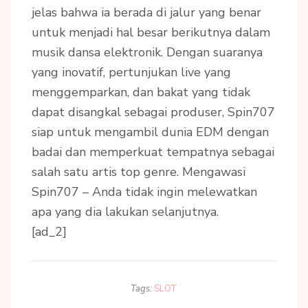
jelas bahwa ia berada di jalur yang benar
untuk menjadi hal besar berikutnya dalam
musik dansa elektronik. Dengan suaranya
yang inovatif, pertunjukan live yang
menggemparkan, dan bakat yang tidak
dapat disangkal sebagai produser, Spin707
siap untuk mengambil dunia EDM dengan
badai dan memperkuat tempatnya sebagai
salah satu artis top genre. Mengawasi
Spin707 – Anda tidak ingin melewatkan
apa yang dia lakukan selanjutnya.
[ad_2]
Tags:
SLOT