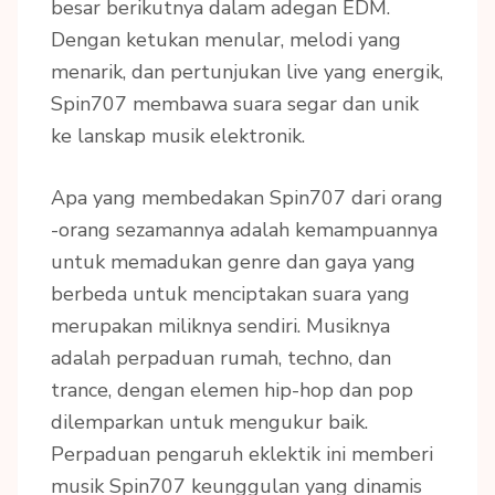
besar berikutnya dalam adegan EDM.
Dengan ketukan menular, melodi yang
menarik, dan pertunjukan live yang energik,
Spin707 membawa suara segar dan unik
ke lanskap musik elektronik.
Apa yang membedakan Spin707 dari orang
-orang sezamannya adalah kemampuannya
untuk memadukan genre dan gaya yang
berbeda untuk menciptakan suara yang
merupakan miliknya sendiri. Musiknya
adalah perpaduan rumah, techno, dan
trance, dengan elemen hip-hop dan pop
dilemparkan untuk mengukur baik.
Perpaduan pengaruh eklektik ini memberi
musik Spin707 keunggulan yang dinamis