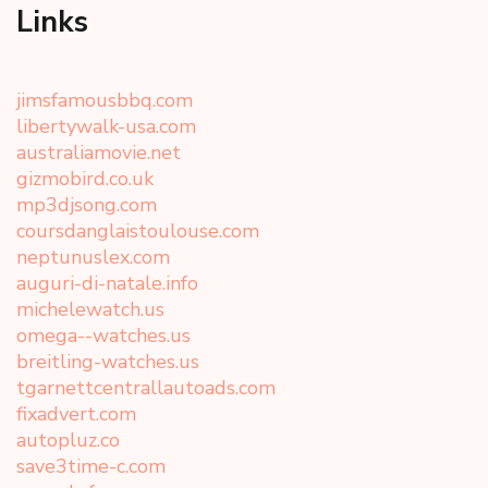
Links
jimsfamousbbq.com
libertywalk-usa.com
australiamovie.net
gizmobird.co.uk
mp3djsong.com
coursdanglaistoulouse.com
neptunuslex.com
auguri-di-natale.info
michelewatch.us
omega--watches.us
breitling-watches.us
tgarnettcentrallautoads.com
fixadvert.com
autopluz.co
save3time-c.com