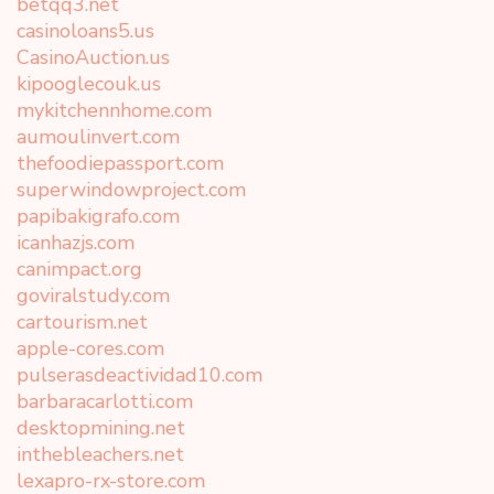
betqq3.net
casinoloans5.us
CasinoAuction.us
kipooglecouk.us
mykitchennhome.com
aumoulinvert.com
thefoodiepassport.com
superwindowproject.com
papibakigrafo.com
icanhazjs.com
canimpact.org
goviralstudy.com
cartourism.net
apple-cores.com
pulserasdeactividad10.com
barbaracarlotti.com
desktopmining.net
inthebleachers.net
lexapro-rx-store.com