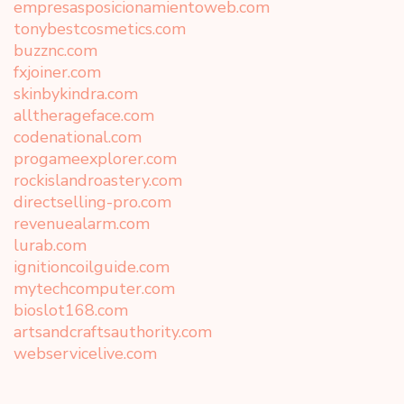
empresasposicionamientoweb.com
tonybestcosmetics.com
buzznc.com
fxjoiner.com
skinbykindra.com
alltherageface.com
codenational.com
progameexplorer.com
rockislandroastery.com
directselling-pro.com
revenuealarm.com
lurab.com
ignitioncoilguide.com
mytechcomputer.com
bioslot168.com
artsandcraftsauthority.com
webservicelive.com