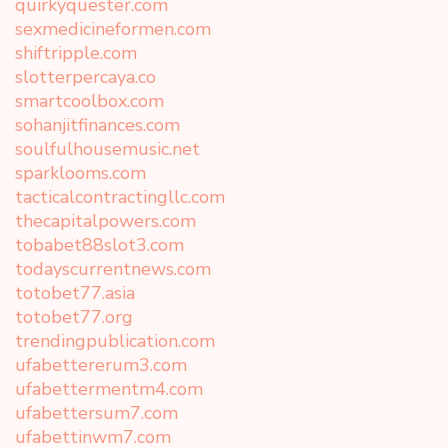
quirkyquester.com
sexmedicineformen.com
shiftripple.com
slotterpercaya.co
smartcoolbox.com
sohanjitfinances.com
soulfulhousemusic.net
sparklooms.com
tacticalcontractingllc.com
thecapitalpowers.com
tobabet88slot3.com
todayscurrentnews.com
totobet77.asia
totobet77.org
trendingpublication.com
ufabettererum3.com
ufabettermentm4.com
ufabettersum7.com
ufabettinwm7.com