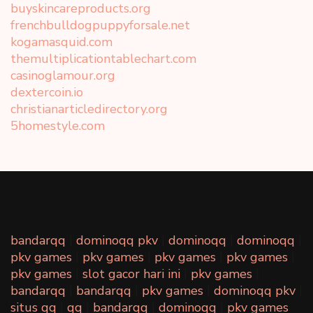
buyskincareproducts.org
frenchbulldogpuppyforsale.net
kogamasquid.com
themultiplicationtablechart.com
casinoglamour.org
dextercoin.io
christianarticledirectory.org
5homestyle.com
bandarqq
|
dominoqq pkv
|
dominoqq
|
dominoqq
|
pkv games
|
pkv games
|
pkv games
|
pkv games
|
pkv games
|
slot gacor hari ini
|
pkv games
|
bandarqq
|
bandarqq
|
pkv games
|
dominoqq pkv
|
situs qq
|
qq
|
bandarqq
|
dominoqq
|
pkv games