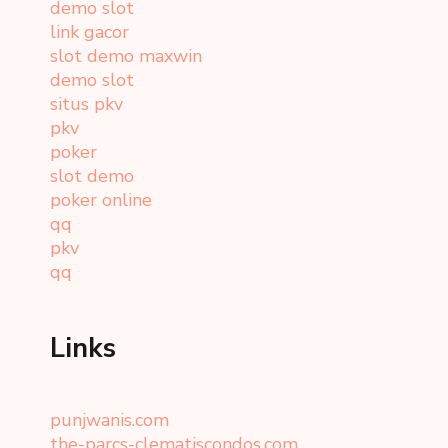
demo slot
link gacor
slot demo maxwin
demo slot
situs pkv
pkv
poker
slot demo
poker online
qq
pkv
qq
Links
punjwanis.com
the-parcs-clematiscondos.com