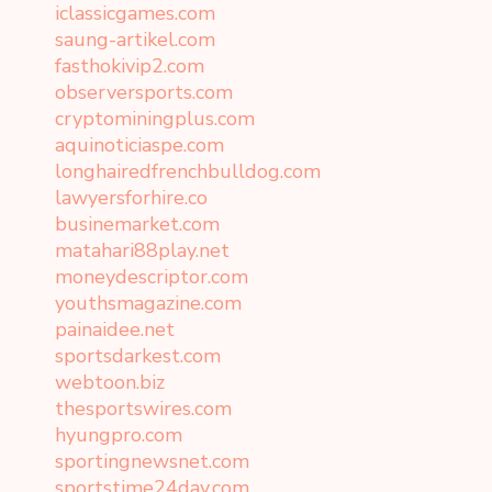
iclassicgames.com
saung-artikel.com
fasthokivip2.com
observersports.com
cryptominingplus.com
aquinoticiaspe.com
longhairedfrenchbulldog.com
lawyersforhire.co
businemarket.com
matahari88play.net
moneydescriptor.com
youthsmagazine.com
painaidee.net
sportsdarkest.com
webtoon.biz
thesportswires.com
hyungpro.com
sportingnewsnet.com
sportstime24day.com