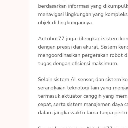
berdasarkan informasi yang dikumpul
menavigasi lingkungan yang kompleks,
objek di lingkungannya.
Autobot77 juga dilengkapi sistem ko
dengan presisi dan akurat. Sistem ken
mengoordinasikan pergerakan robot 
tugas dengan efisiensi maksimum.
Selain sistem AI, sensor, dan sistem 
serangkaian teknologi lain yang menjad
termasuk aktuator canggih yang memu
cepat, serta sistem manajemen daya 
dalam jangka waktu lama tanpa perlu d