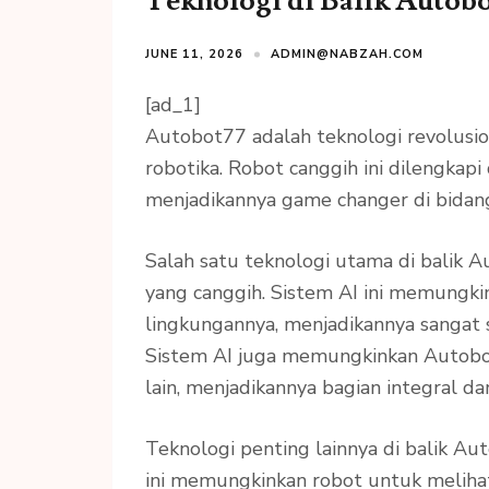
Teknologi di Balik Autob
JUNE 11, 2026
ADMIN@NABZAH.COM
[ad_1]
Autobot77 adalah teknologi revolusi
robotika. Robot canggih ini dilengka
menjadikannya game changer di bidang
Salah satu teknologi utama di balik 
yang canggih. Sistem AI ini memungki
lingkungannya, menjadikannya sangat
Sistem AI juga memungkinkan Autobo
lain, menjadikannya bagian integral da
Teknologi penting lainnya di balik Au
ini memungkinkan robot untuk meliha