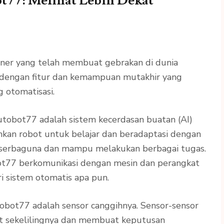
ot77: Melihat Lebih Dekat
oner yang telah membuat gebrakan di dunia
pi dengan fitur dan kemampuan mutakhir yang
 otomatisasi.
Autobot77 adalah sistem kecerdasan buatan (AI)
nkan robot untuk belajar dan beradaptasi dengan
 serbaguna dan mampu melakukan berbagai tugas.
t77 berkomunikasi dengan mesin dan perangkat
ri sistem otomatis apa pun.
tobot77 adalah sensor canggihnya. Sensor-sensor
t sekelilingnya dan membuat keputusan