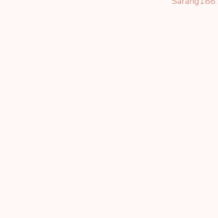
Sarang188