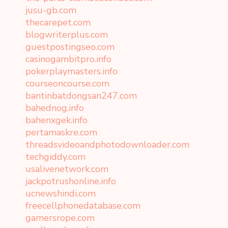
jusu-gb.com
thecarepet.com
blogwriterplus.com
guestpostingseo.com
casinogambitpro.info
pokerplaymasters.info
courseoncourse.com
bantinbatdongsan247.com
bahednog.info
bahenxgek.info
pertamaskre.com
threadsvideoandphotodownloader.com
techgiddy.com
usalivenetwork.com
jackpotrushonline.info
ucnewshindi.com
freecellphonedatabase.com
gamersrope.com