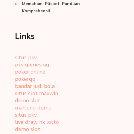
Memahami Plisbet: Panduan
Komprehensif
Links
situs pkv
pkv games qq
poker online
pokerqq
bandar judi bola
situs slot maxwin
demo slot
mahjong demo
situs pkv
live draw hk lotto
demo slot