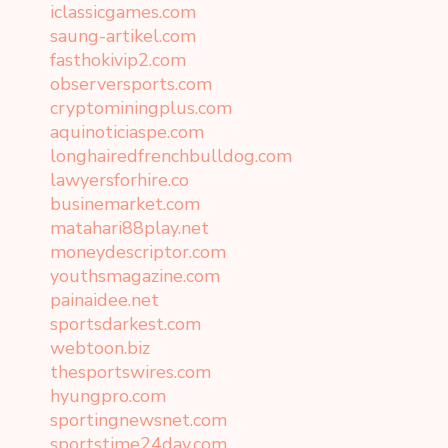
iclassicgames.com
saung-artikel.com
fasthokivip2.com
observersports.com
cryptominingplus.com
aquinoticiaspe.com
longhairedfrenchbulldog.com
lawyersforhire.co
businemarket.com
matahari88play.net
moneydescriptor.com
youthsmagazine.com
painaidee.net
sportsdarkest.com
webtoon.biz
thesportswires.com
hyungpro.com
sportingnewsnet.com
sportstime24day.com