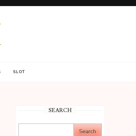
i, Slot Anti Rungkat
G
SLOT
SEARCH
Search