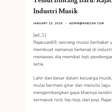
Temui Bintang Baru: Raja
Industri Musik
JANUARY 23, 2025
ADMIN@NABZAH.COM
[ad_1]
Rajacuan69, seorang musisi berbakat 
membuat namanya terkenal di industri
menawan, dia memikat hati pendenga
setia.
Lahir dan besar dalam keluarga musik
mulai bermain gitar dan menulis lagu
mengembangkan gaya khasnya sendiri. 
termasuk rock, hip-hop, dan pop, Raja