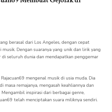
cuan69 Membuat Gejolak di
yang berasal dari Los Angeles, dengan cepat
 musik. Dengan suaranya yang unik dan lirik yang
r di seluruh dunia dan mendapatkan penggemar
, Rajacuan69 mengenal musik di usia muda. Dia
 di masa remajanya, mengasah keahliannya dan
Mengambil inspirasi dari berbagai genre,
cuan69 telah menciptakan suara miliknya sendiri.