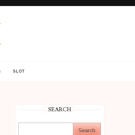
i, Slot Anti Rungkat
G
SLOT
SEARCH
Search