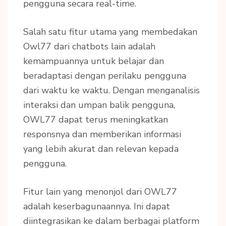
pengguna secara real-time.
Salah satu fitur utama yang membedakan
Owl77 dari chatbots lain adalah
kemampuannya untuk belajar dan
beradaptasi dengan perilaku pengguna
dari waktu ke waktu. Dengan menganalisis
interaksi dan umpan balik pengguna,
OWL77 dapat terus meningkatkan
responsnya dan memberikan informasi
yang lebih akurat dan relevan kepada
pengguna.
Fitur lain yang menonjol dari OWL77
adalah keserbagunaannya. Ini dapat
diintegrasikan ke dalam berbagai platform