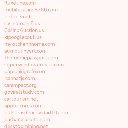
fluxetine.com
mobilecasino8760.com
betqq3.net
casinoloans5.us
CasinoAuction.us
kipooglecouk.us
mykitchennhome.com
aumoulinvert.com
thefoodiepassport.com
superwindowproject.com
papibakigrafo.com
icanhazjs.com
canimpact.org
goviralstudy.com
cartourism.net
apple-cores.com
pulserasdeactividad10.com
barbaracarlotti.com
desktopmining.net