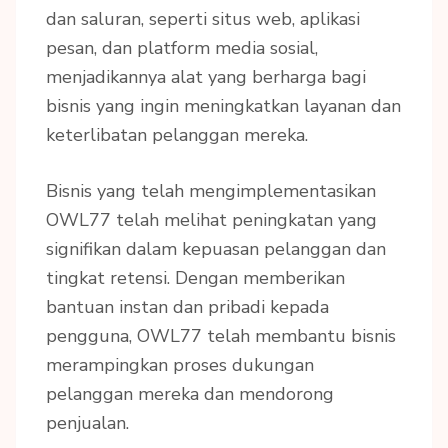
dan saluran, seperti situs web, aplikasi
pesan, dan platform media sosial,
menjadikannya alat yang berharga bagi
bisnis yang ingin meningkatkan layanan dan
keterlibatan pelanggan mereka.
Bisnis yang telah mengimplementasikan
OWL77 telah melihat peningkatan yang
signifikan dalam kepuasan pelanggan dan
tingkat retensi. Dengan memberikan
bantuan instan dan pribadi kepada
pengguna, OWL77 telah membantu bisnis
merampingkan proses dukungan
pelanggan mereka dan mendorong
penjualan.