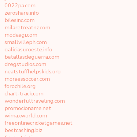
0022pa.com
zeroshare.info
bilesinc.com
milaretreatnz.com
modaagi.com
smallvilleph.com
galiciasuroeste.info
batallasdeguerra.com
dregstudios.com
neatstuffhelpskids.org
moraessoccer.com
forochile.org
chart-track.com
wonderfultraveling.com
promocioname.net
wimaxworld.com
freeonlinecricketgames.net
bestcashing.biz