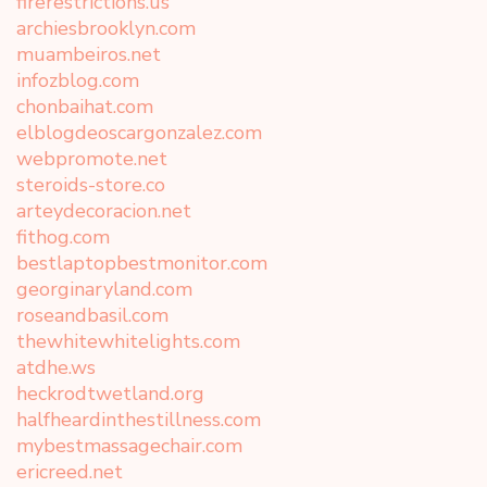
firerestrictions.us
archiesbrooklyn.com
muambeiros.net
infozblog.com
chonbaihat.com
elblogdeoscargonzalez.com
webpromote.net
steroids-store.co
arteydecoracion.net
fithog.com
bestlaptopbestmonitor.com
georginaryland.com
roseandbasil.com
thewhitewhitelights.com
atdhe.ws
heckrodtwetland.org
halfheardinthestillness.com
mybestmassagechair.com
ericreed.net