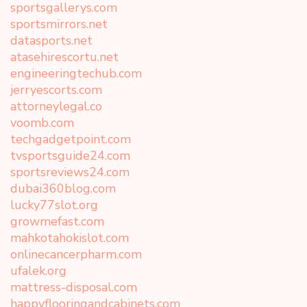
sportsgallerys.com
sportsmirrors.net
datasports.net
atasehirescortu.net
engineeringtechub.com
jerryescorts.com
attorneylegal.co
voomb.com
techgadgetpoint.com
tvsportsguide24.com
sportsreviews24.com
dubai360blog.com
lucky77slot.org
growmefast.com
mahkotahokislot.com
onlinecancerpharm.com
ufalek.org
mattress-disposal.com
happyflooringandcabinets.com