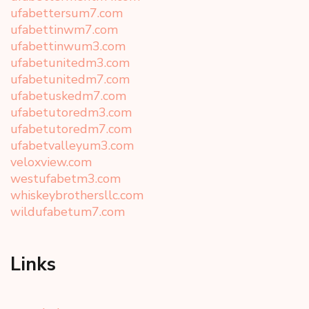
ufabettersum7.com
ufabettinwm7.com
ufabettinwum3.com
ufabetunitedm3.com
ufabetunitedm7.com
ufabetuskedm7.com
ufabetutoredm3.com
ufabetutoredm7.com
ufabetvalleyum3.com
veloxview.com
westufabetm3.com
whiskeybrothersllc.com
wildufabetum7.com
Links