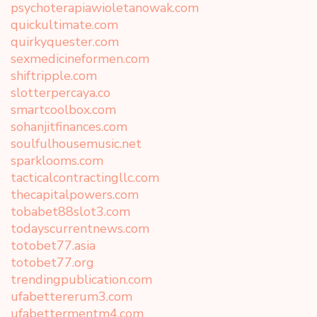
psychoterapiawioletanowak.com
quickultimate.com
quirkyquester.com
sexmedicineformen.com
shiftripple.com
slotterpercaya.co
smartcoolbox.com
sohanjitfinances.com
soulfulhousemusic.net
sparklooms.com
tacticalcontractingllc.com
thecapitalpowers.com
tobabet88slot3.com
todayscurrentnews.com
totobet77.asia
totobet77.org
trendingpublication.com
ufabettererum3.com
ufabettermentm4.com