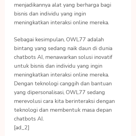
menjadikannya alat yang berharga bagi
bisnis dan individu yang ingin
meningkatkan interaksi online mereka.
Sebagai kesimpulan, OWL77 adalah
bintang yang sedang naik daun di dunia
chatbots AI, menawarkan solusi inovatif
untuk bisnis dan individu yang ingin
meningkatkan interaksi online mereka.
Dengan teknologi canggih dan bantuan
yang dipersonalisasi, OWL77 sedang
merevolusi cara kita berinteraksi dengan
teknologi dan membentuk masa depan
chatbots AI.
[ad_2]