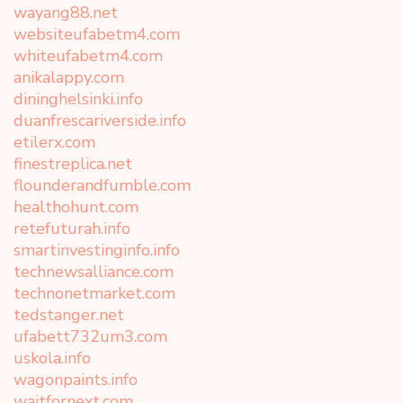
wayang88.net
websiteufabetm4.com
whiteufabetm4.com
anikalappy.com
dininghelsinki.info
duanfrescariverside.info
etilerx.com
finestreplica.net
flounderandfumble.com
healthohunt.com
retefuturah.info
smartinvestinginfo.info
technewsalliance.com
technonetmarket.com
tedstanger.net
ufabett732um3.com
uskola.info
wagonpaints.info
waitfornext.com